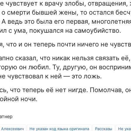
не чувствует к врачу злобы, отвращения
л о смерти бывшей жены, то остался бес
А ведь это была его первая, многолетня
ил с ума, покушался на самоубийство.
, что и он теперь почти ничего не чувств
пно сказал, что никак нельзя связать её
торую он любил. Ту, другую, он восприни
не чувствовал к ней — это ложь.
сь, что теперь её нет нигде. Помолчав, 
койной ночи.
атнер
н Алексеевич
Не указан код языка оригинала
Рассказы
Не ука