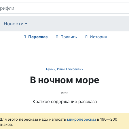
Новости
Пересказ
Править
История
Бунин, Иван Алексеевич
В ночном море
1923
Краткое содержание рассказа
Для этого пересказа надо написать
микропересказ
в 190—200
знаков.