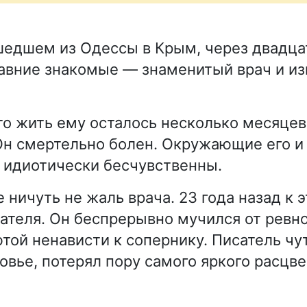
шедшем из Одессы в Крым, через двадцат
авние знакомые — знаменитый врач и и
что жить ему осталось несколько месяцев
Он смертельно болен. Окружающие его и
 идиотически бесчувственны.
 ничуть не жаль врача. 23 года назад к 
ателя. Он беспрерывно мучился от ревно
той ненависти к сопернику. Писатель чут
овье, потерял пору самого яркого расцве