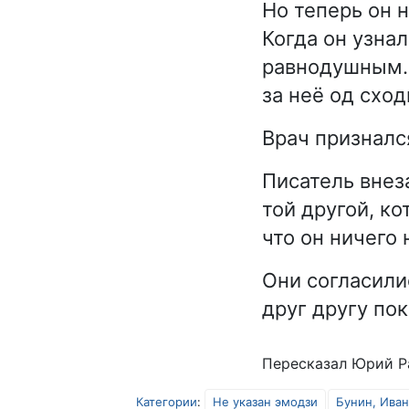
Но теперь он 
Когда он узна
равнодушным. 
за неё од сход
Врач признался
Писатель внеза
той другой, ко
что он ничего 
Они согласили
друг другу по
Пересказал Юрий Р
Категории
:
Не указан эмодзи
Бунин, Ива