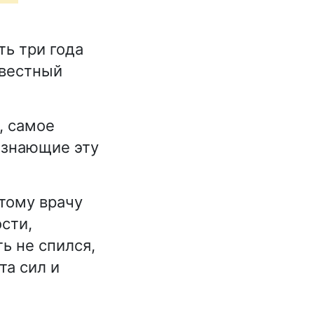
ь три года
звестный
, самое
 знающие эту
этому врачу
сти,
ь не спился,
та сил и