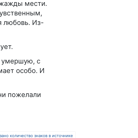
, жажды мести.
чувственным,
я любовь. Из-
ует.
, умершую, с
мает особо. И
они пожелали
зано количество знаков в источнике