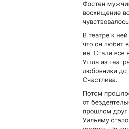
Фостен мужчин
восхищение вс
чувствовалось
В театре к ней
что он любит в
ее. Стали все
Ушла из театра
любовники до н
Счастлива.
Потом прошлое 
от бездеятель
прошлом друг 
Уильяму стало
умирал. На ли