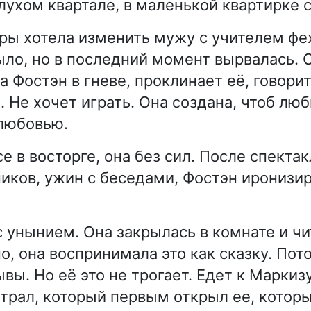
глухом квартале, в маленькой квартирке 
ры хотела изменить мужу с учителем фе
было, но в последний момент вырвалась. 
а Фостэн в гневе, проклинает её, говорит
. Не хочет играть. Она создана, чтоб лю
любовью.
се в восторге, она без сил. После спекта
иков, ужин с беседами, Фостэн иронизи
с унынием. Она закрылась в комнате и чи
, она воспринимала это как сказку. Пот
вы. Но её это не трогает. Едет к Маркиз
атрал, который первым открыл ее, котор