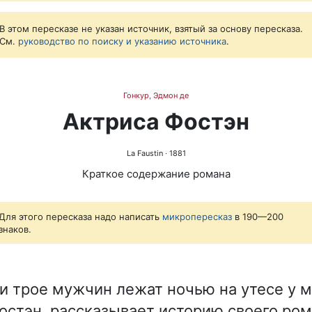
В этом пересказе не указан источник, взятый за основу пересказа.
См.
руководство по поиску и указанию источника
.
Гонкур, Эдмон де
Актриса Фостэн
La Faustin
· 1881
Краткое содержание романа
Для этого пересказа надо написать
микропересказ
в 190—200
знаков.
 трое мужчин лежат ночью на утесе у м
Фостэн, рассказывает историю своего ром