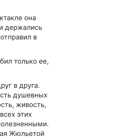
ектакле она
ни держались
 отправил в
бил только ее,
руг в друга.
есть душевных
сть, живость,
всех этих
 болезненными.
мая Жюльетой