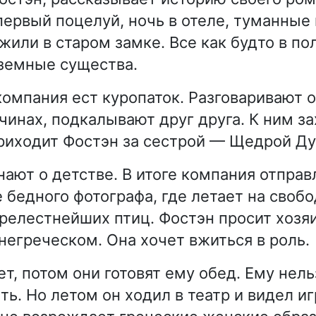
первый поцелуй, ночь в отеле, туманные
 жили в старом замке. Все как будто в по
земные существа.
компания ест куропаток. Разговаривают о
чинах, подкалывают друг друга. К ним з
риходит Фостэн за сестрой — Щедрой Д
нают о детстве. В итоге компания отправ
 бедного фотографа, где летает на своб
релестнейших птиц. Фостэн просит хозя
негреческом. Она хочет вжиться в роль.
т, потом они готовят ему обед. Ему нель
ть. Но летом он ходил в театр и видел и