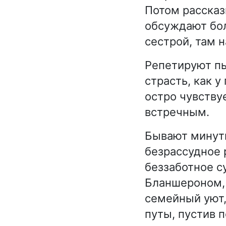
Потом рассказ
обсуждают боле
сестрой, там 
Репетируют пь
страсть, как у
остро чувству
встречным.
Бывают минуты
безрассудное 
беззаботное с
Бланшероном, 
семейный уют,
путы, пустив 