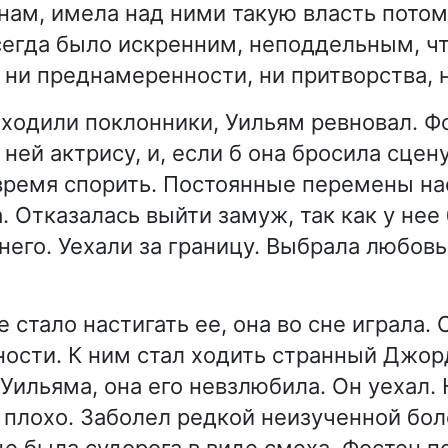
ам, имела над ними такую власть потому
егда было искренним, неподдельным, чт
 ни преднамеренности, ни притворства, н
 ходили поклонники, Уильям ревновал. Ф
 ней актрису, и, если б она бросила сцен
 время спорить. Постоянные перемены на
. Отказалась выйти замуж, так как у нее
его. Уехали за границу. Выбрала любовь,
стало настигать ее, она во сне играла. 
ности. К ним стал ходить странный Джор
Уильяма, она его невзлюбила. Он уехал.
 плохо. Заболел редкой неизученной бол
це была судорога в виде смеха. Фостен п