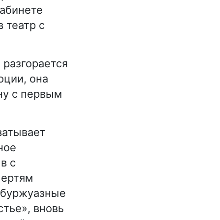
кабинете
 театр с
.
 разгорается
оции, она
ну с первым
ватывает
ное
в с
чертям
и буржуазные
стье», вновь