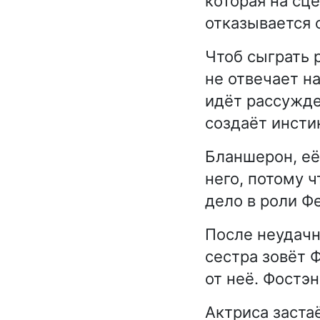
которая на сц
отказывается о
Чтоб сыграть 
не отвечает на
идёт рассужде
создаёт инсти
Бланшерон, её
него, потому ч
дело в роли Ф
После неудачн
сестра зовёт 
от неё. Фостэн
Актриса застаё