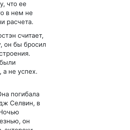
, что ее
о в нем не
и расчета.
остэн считает,
у, он бы бросил
строения.
 были
 а не успех.
Она погибала
дж Селвин, в
 Ночью
езнью, он
о-актерски