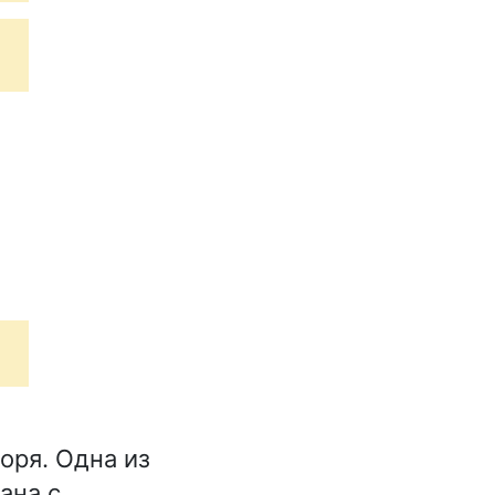
оря. Одна из
ана с