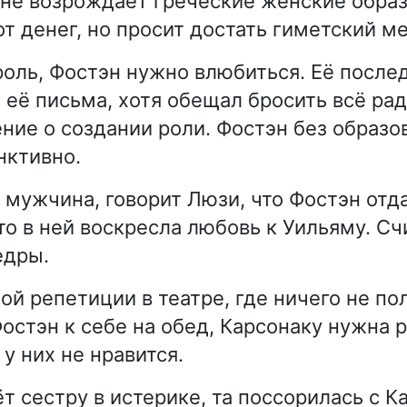
ене возрождает греческие женские обра
т денег, но просит достать гиметский ме
роль, Фостэн нужно влюбиться. Её посл
 её письма, хотя обещал бросить всё ра
ние о создании роли. Фостэн без образо
нктивно.
 мужчина, говорит Люзи, что Фостэн отд
то в ней воскресла любовь к Уильяму. Сч
едры.
ой репетиции в театре, где ничего не по
Фостэн к себе на обед, Карсонаку нужна
 у них не нравится.
т сестру в истерике, та поссорилась с К