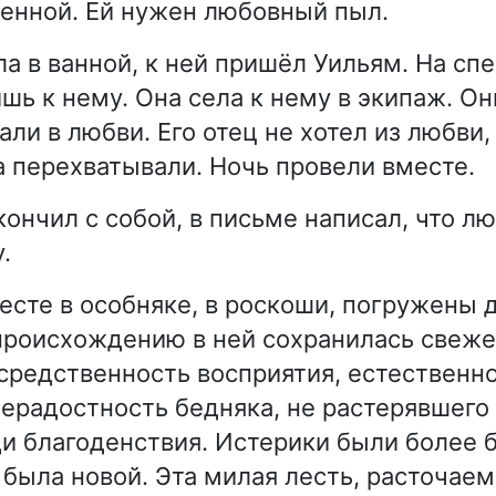
енной. Ей нужен любовный пыл.
ла в ванной, к ней пришёл Уильям. На сп
шь к нему. Она села к нему в экипаж. О
али в любви. Его отец не хотел из любви,
 перехватывали. Ночь провели вместе.
ончил с собой, в письме написал, что лю
.
есте в особняке, в роскоши, погружены д
происхождению в ней сохранилась свеж
средственность восприятия, естественно
ерадостность бедняка, не растерявшего 
ди благоденствия. Истерики были более
 была новой. Эта милая лесть, расточае