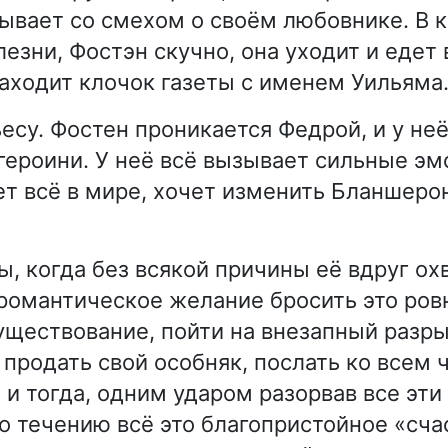
ывает со смехом о своём любовнике. В 
зни, Фостэн скучно, она уходит и едет в
находит клочок газеты с именем Уильяма
есу. Фостен проникается Федрой, и у неё
 героини. У неё всё вызывает сильные эм
ет всё в мире, хочет изменить Бланшеро
, когда без всякой причины её вдруг ох
романтическое желание бросить это ров
уществование, пойти на внезапный разры
продать свой особняк, послать ко всем 
 и тогда, одним ударом разорвав все эт
по течению всё это благопристойное «сча