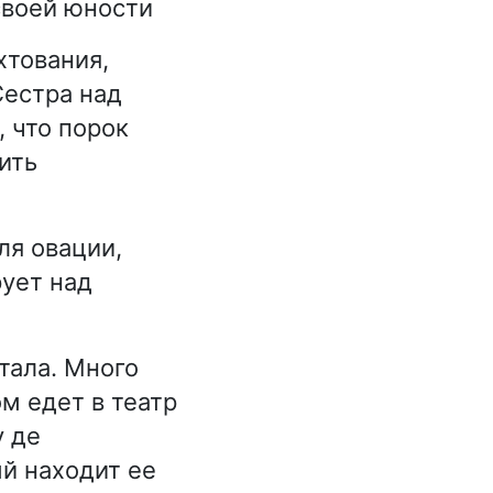
своей юности
хтования,
Сестра над
, что порок
бить
кля овации,
рует над
тала. Много
ом едет в театр
у де
ый находит ее