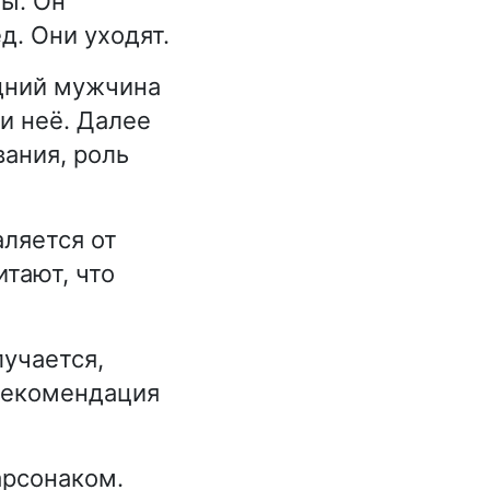
зы. Он
д. Они уходят.
едний мужчина
ди неё. Далее
вания, роль
аляется от
итают, что
лучается,
 рекомендация
арсонаком.