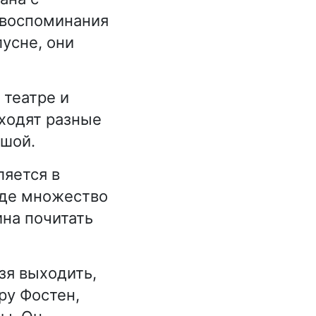
 воспоминания
лусне, они
 театре и
аходят разные
ушой.
ляется в
оде множество
ина почитать
зя выходить,
гру Фостен,