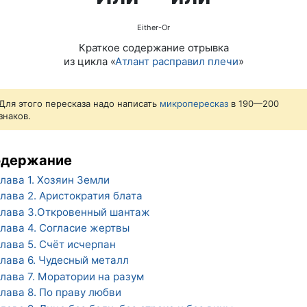
Either-Or
Краткое содержание отрывка
из цикла «
Атлант расправил плечи
»
Для этого пересказа надо написать
микропересказ
в 190—200
знаков.
одержание
лава 1. Хозяин Земли
лава 2. Аристократия блата
лава 3.Откровенный шантаж
лава 4. Согласие жертвы
лава 5. Счёт исчерпан
лава 6. Чудесный металл
лава 7. Моратории на разум
лава 8. По праву любви