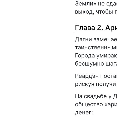
Земли» не сда
выход, чтобы 
Глава 2. Ар
Дэгни замечае
таинственными
Города умираю
бесшумно шага
Реардэн поста
рискуя получи
На свадьбе у
общество «ари
денег: