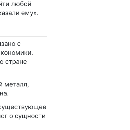
айти любой
казали ему».
зано с
экономики.
о стране
й металл,
на.
 существующее
лог о сущности