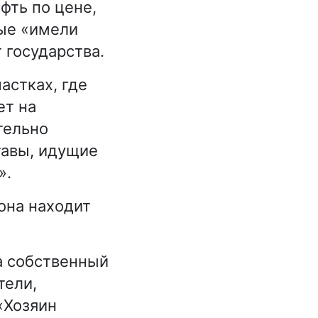
фть по цене,
рые «имели
 государства.
астках, где
ет на
тельно
тавы, идущие
».
она находит
а собственный
тели,
«Хозяин