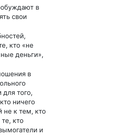
робуждают в
ять свои
ностей,
е, кто «не
нные деньги»,
ношения в
ольного
 для того,
кто ничего
 не к тем, кто
 те, кто
 вымогатели и