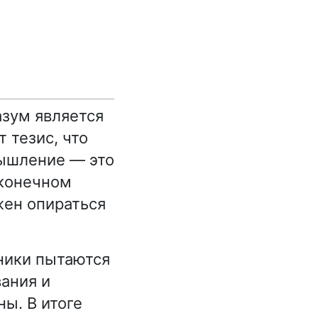
азум является
 тезис, что
Мышление — это
 конечном
жен опираться
ники пытаются
ания и
ы. В итоге