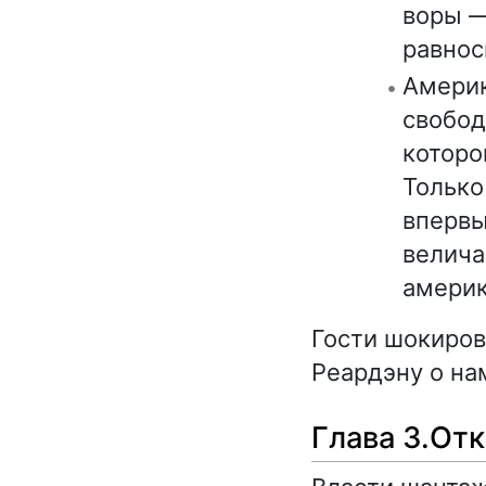
воры —
равнос
Америк
свобод
которо
Только
впервы
велича
америк
Гости шокиро
Реардэну о на
Глава 3.От