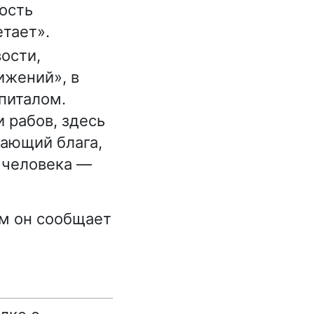
ость
тает».
ости,
ижений», в
питалом.
и рабов, здесь
дающий блага,
 человека —
м он сообщает