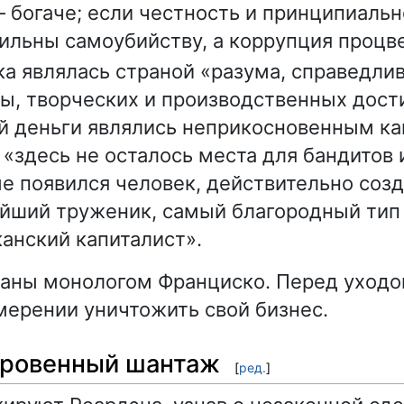
 богаче; если честность и принципиальн
ильны самоубийству, а коррупция процве
а являлась страной «разума, справедлив
ы, творческих и производственных дост
й деньги являлись неприкосновенным ка
 «здесь не осталось места для бандитов 
е появился человек, действительно соз
йший труженик, самый благородный тип
анский капиталист».
ваны монологом Франциско. Перед уходо
мерении уничтожить свой бизнес.
кровенный шантаж
[
ред.
]