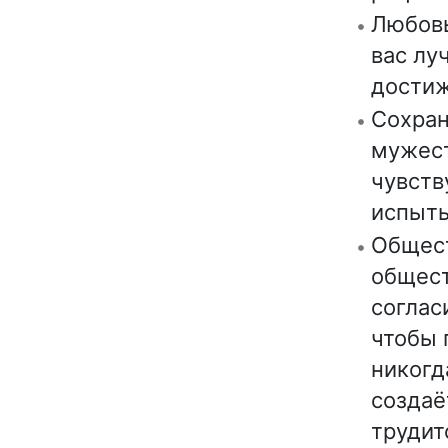
Любовь
вас лу
достиж
Сохран
мужест
чувств
испыты
Общест
общест
соглас
чтобы 
никогд
создаёт
трудит