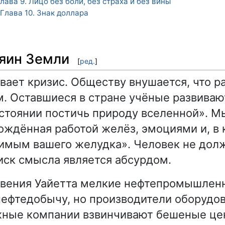
лава 9. Лицо без боли, без страха и без вины
Глава 10. Знак доллара
зяин Земли
[
ред.
]
вает кризис. Обществу внушается, что р
. Оставшиеся в стране учёные развивают
остоянии постичь природу вселенной». 
ождённая работой желёз, эмоциями и, в
имым вашего желудка». Человек не дол
оиск смысла является абсурдом.
овения Уайетта мелкие нефтепромышлен
нефтедобычу, но производители оборудов
ные компании взвинчивают бешеные цен