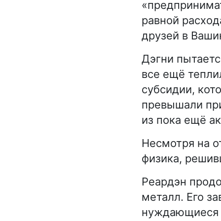
«предпринимат
равной расход
друзей в Ваши
Дэгни пытаетс
все ещё тепли
субсидии, кот
превышали при
из пока ещё а
Несмотря на о
физика, решив
Реардэн продо
металл. Его з
нуждающиеся в