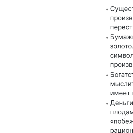
Сущест
произв
перест
Бумажн
золото
символ
произв
Богатс
мыслит
имеет 
Деньги
плодам
«побеж
рацион