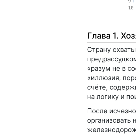
Г
9
10
Глава 1. Хо
Страну охваты
предрассудком
«разум не в с
«иллюзия, пор
счёте, содерж
на логику и п
После исчезн
организовать 
железнодорож