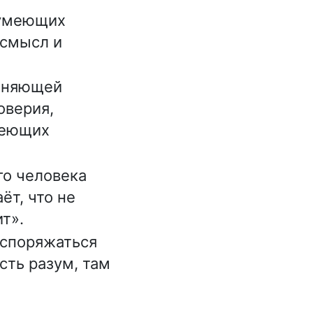
 умеющих
 смысл и
еняющей
оверия,
меющих
го человека
ёт, что не
т».
аспоряжаться
есть разум, там