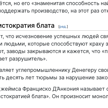
ётся, но его «знаменитая способность н
поддержать производство, на этот раз от
истократия блата
[
ред.
]
т, что исчезновение успешных людей свя
 людьми, которые способствуют краху 
т, заводы закрываются и кажется, что «п
ет разрушитель».
вляет углепромышленнику Денегеру сво
ть десять лет тюрьмы за нарушение зако
 Джеймса Франциско Д’Анкония называет
стократией блата». Он произносит моно