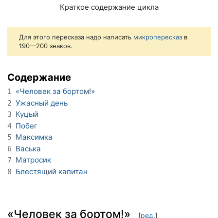
Краткое содержание цикла
Для этого пересказа надо написать
микропересказ
в
190—200 знаков.
Содержание
«Человек за бортом!»
1
Ужасный день
2
Куцый
3
Побег
4
Максимка
5
Васька
6
Матросик
7
Блестящий капитан
8
«Человек за бортом!»
[
ред.
]