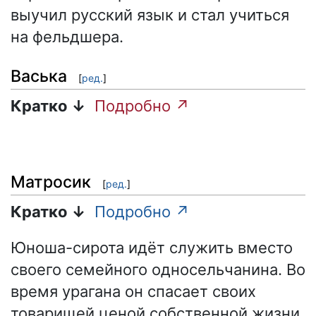
выучил русский язык и стал учиться
на фельдшера.
Васька
[
ред.
]
Кратко ↓
Подробно ↗
Матросик
[
ред.
]
Кратко ↓
Подробно ↗
Юноша-сирота идёт служить вместо
своего семейного односельчанина. Во
время урагана он спасает своих
товарищей ценой собственной жизни.