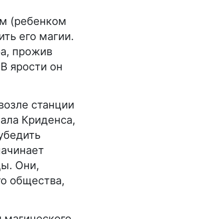
ом (ребенком
ить его магии.
ра, прожив
 В ярости он
возле станции
знала Криденса,
 убедить
начинает
ы. Они,
го общества,
я магического