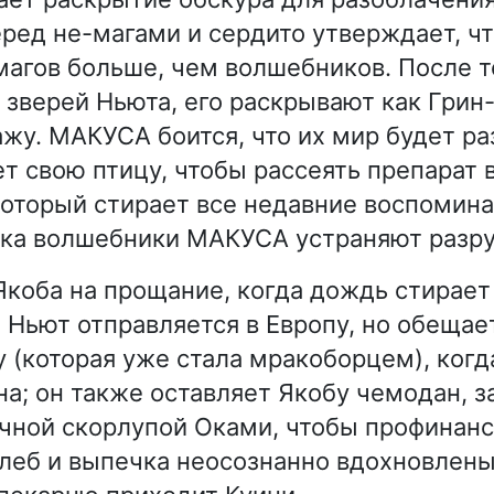
ред не-магами и сердито утверждает, 
агов больше, чем волшебников. После то
з зверей Ньюта, его раскрывают как Грин
ажу. МАКУСА боится, что их мир будет ра
т свою птицу, чтобы рассеять препарат 
который стирает все недавние воспомин
ока волшебники МАКУСА устраняют разр
Якоба на прощание, когда дождь стирает
 Ньют отправляется в Европу, но обещае
 (которая уже стала мракоборцем), когда
на; он также оставляет Якобу чемодан, 
чной скорлупой Оками, чтобы профинанс
хлеб и выпечка неосознанно вдохновлен