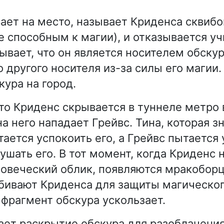
ает на место, называет Криденса сквиб
е способным к магии), и отказывается уч
ывает, что он является носителем обску
 другого носителя из-за силы его магии.
кура на город.
что Криденс скрывается в туннеле метро 
о на него нападает Грейвс. Тина, которая 
тается успокоить его, а Грейвс пытается
ушать его. В тот момент, когда Криденс 
овеческий облик, появляются мракоборц
убивают Криденса для защиты магическо
фрагмент обскура ускользает.
ает раскрытие обскура для разоблачени