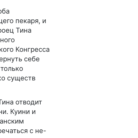
оба
его пекаря, и
роец Тина
ного
кого Конгресса
ернуть себе
 только
ко существ
Тина отводит
ни. Куини и
канским
ечаться с не-