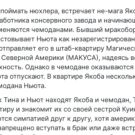
 поймать нюхлера, встречает не-мага Як
работника консервного завода и начинающ
 меняются чемоданами. Бывший мракобо
стовывает Ньюта как незарегистрирован
отправляет его в штаб-квартиру Магичес
 Северной Америки (МАКУСА), надеясь в
ность. Однако в чемодане оказываются
юта отпускают. В квартире Якоба несколь
модана Ньюта.
к Тина и Ньют находят Якоба и чемодан, 
тиру и знакомит их со своей сестрой Куи
тся симпатией друг к другу, хотя амери
апрещено вступать в брак или даже встр