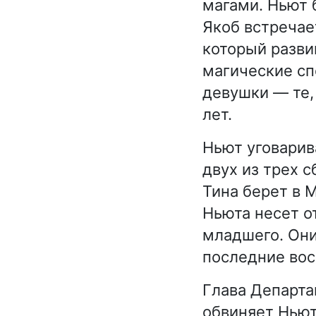
магами. Ньют 
Якоб встречае
который разви
магические сп
девушки — те,
лет.
Ньют уговарив
двух из трех 
Тина берет в 
Ньюта несет о
младшего. Они
последние вос
Глава Департа
обвиняет Ньют