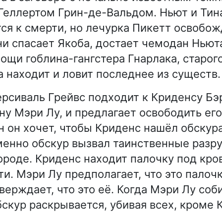
еллертом Грин-де-Вальдом. Ньют и Тин
ся к смерти, но лечурка Пикетт освобожд
ни спасает Якоба, достает чемодан Ньюта
ощи гоблина-гангстера Гнарлака, старог
а находит и ловит последнее из существ.
рсиваль Грейвс подходит к Криденсу Бэ
у Мэри Лу, и предлагает освободить его
н он хочет, чтобы Криденс нашёл обскура
именно обскур вызвал таинственные раз
ороде. Криденс находит палочку под кро
и. Мэри Лу предполагает, что это палоч
верждает, что это её. Когда Мэри Лу соб
бскур раскрывается, убивая всех, кроме 