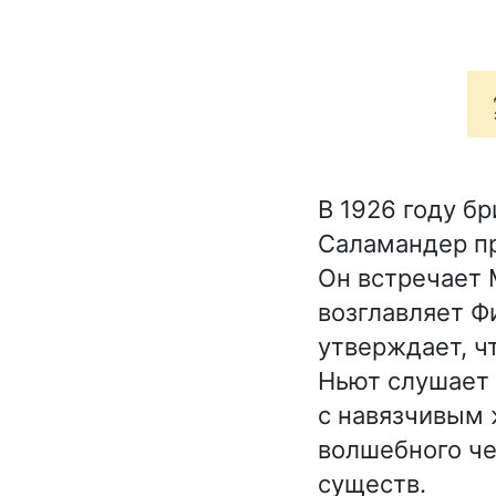
В 1926 году б
Саламандер пр
Он встречает 
возглавляет Ф
утверждает, ч
Ньют слушает 
с навязчивым 
волшебного че
существ.