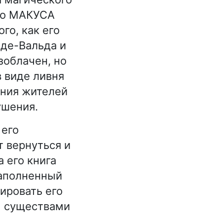
что МАКУСА
го, как его
-де-Вальда и
зоблачен, но
в виде ливня
ания жителей
ушения.
 его
т вернуться и
 его книга
заполненный
ировать его
ы существами