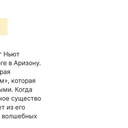
г Ньют
е в Аризону.
орая
м», которая
ыми. Когда
ное существо
т из его
о волшебных