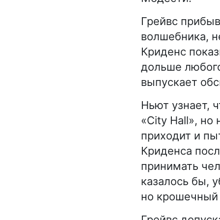
Грейвс прибыв
волшебника, н
Криденс показ
дольше любого
выпускает обс
Ньют узнает, 
«City Hall», н
приходит и пы
Криденса посл
принимать чел
казалось бы, 
но крошечный 
Грейвс допуск