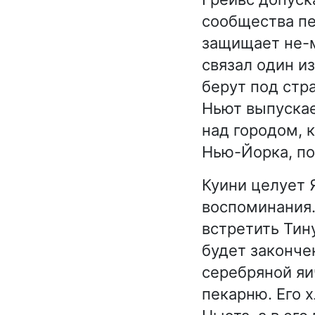
сообщества пе
защищает не-м
связал один и
берут под стр
Ньют выпускае
над городом, 
Нью-Йорка, п
Куини целует 
воспоминания.
встретить Тину
будет законче
серебряной яи
пекарню. Его 