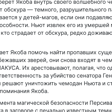
берет Якоба внутрь своего волшебного ч
т обскура — темного, разрушительного п
вается у детей-магов, если они подавляю
особности. Ньют извлек его из умершей
 кто страдает от обскура, редко доживаю
ает Якоба помочь найти пропавших суще
сбежавших зверей, они снова входят в че
МАКУСА. Их арестовывают, полагая, что о
тветственность за убийство сенатора Ге
 решают уничтожить чемодан Ньюта и с
поминания Якоба.
мента магической безопасности Персива
а в заговоре с печально известным тем