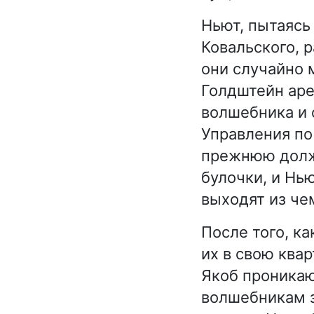
Ньют, пытаясь
Ковальского, 
они случайно
Голдштейн аре
волшебника и 
Управления по
прежнюю долж
булочки, и Нь
выходят из че
После того, ка
их в свою квар
Якоб проникаю
волшебникам з