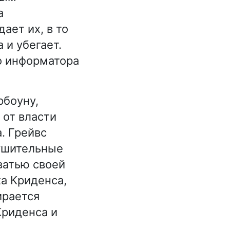
а
ает их, в то
 и убегает.
о информатора
рбоуну,
 от власти
. Грейвс
рушительные
ватью своей
ка Криденса,
ирается
Криденса и