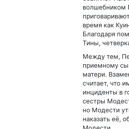
волшебником Г
приговаривают
время как Куи
Благодаря пом
Тины, четверк
Между тем, Пе
приемному сын
матери. Взаме
считает, что 
инциденты в г
сестры Модест
но Модести ут
наказать её, о
Модести.