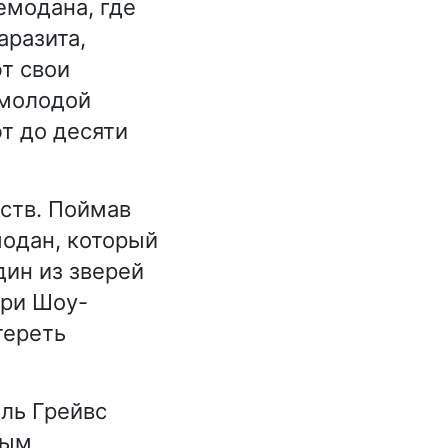
емодана, где
аразита,
т свои
 молодой
т до десяти
ств. Поймав
модан, который
дин из зверей
нри Шоу-
тереть
ль Грейвс
ным