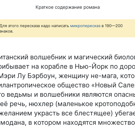
Краткое содержание романа
Для этого пересказа надо написать
микропересказ
в 190—200
знаков.
ританский волшебник и магический биоло
ибывает на корабле в Нью-Йорк по дорог
Мэри Лу Бэрбоун, женщину не-мага, кот
илантропическое общество «Новый Сале
то ведьмы и волшебники являются опасн
её речь, нюхлер (маленькое кротоподоб
желанием украсть все блестящее) убегае
модана, в котором находятся множеств