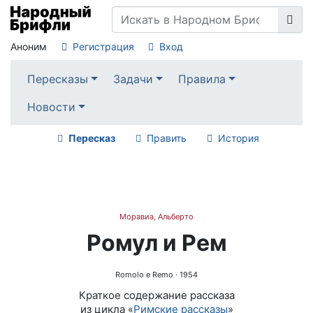
Аноним
Регистрация
Вход
Пересказы
Задачи
Правила
Новости
Пересказ
Править
История
Моравиа, Альберто
Ромул и Рем
Romolo e Remo
· 1954
Краткое содержание рассказа
из цикла «
Римские рассказы
»