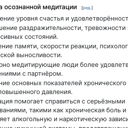
 осознанной медитации
[
ред.
]
ние уровня счастья и удовлетворённос
ение раздражительности, тревожности 
сивных состояний.
ние памяти, скорости реакции, психоло
ской выносливости.
рно медитирующие люди более удовлет
ниями с партнёром.
ие основных показателей хронического 
повышенного давления.
ция помогает справиться с серьёзными
ваниями, такими как хроническая боль и 
яет алкогольную и наркотическую завис