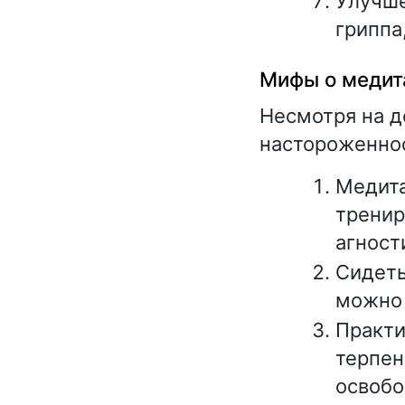
Улучше
гриппа
Мифы о медит
Несмотря на д
настороженнос
Медита
тренир
агност
Сидеть
можно 
Практи
терпен
освобо