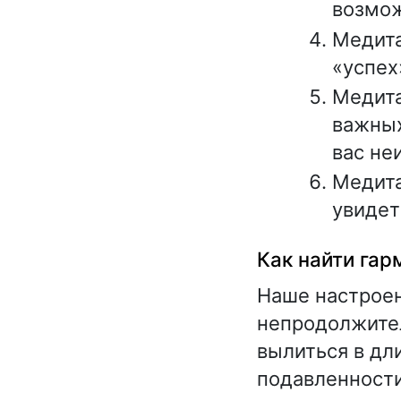
возмож
Медита
«успех
Медита
важных
вас не
Медита
увидет
Как найти га
Наше настроен
непродолжител
вылиться в дл
подавленност