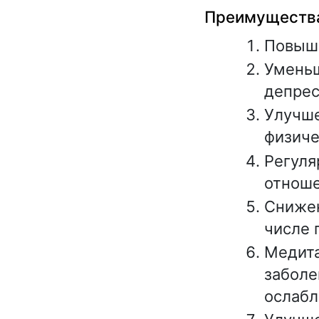
Преимущества
Повыше
Уменьш
депрес
Улучше
физиче
Регуля
отноше
Снижен
числе 
Медита
заболе
ослабл