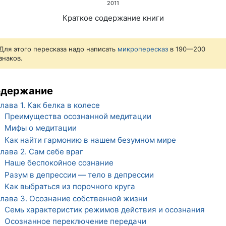
2011
Краткое содержание книги
Для этого пересказа надо написать
микропересказ
в 190—200
знаков.
одержание
лава 1. Как белка в колесе
Преимущества осознанной медитации
1
Мифы о медитации
2
Как найти гармонию в нашем безумном мире
3
лава 2. Сам себе враг
Наше беспокойное сознание
1
Разум в депрессии — тело в депрессии
2
Как выбраться из порочного круга
3
лава 3. Осознание собственной жизни
Семь характеристик режимов действия и осознания
1
Осознанное переключение передачи
2