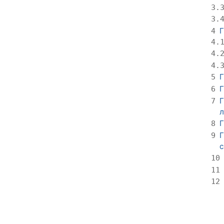
3.
3.
Г
4
4.
4.
4.
Г
5
Г
6
Г
7
л
Г
8
Г
9
с
10
11
12