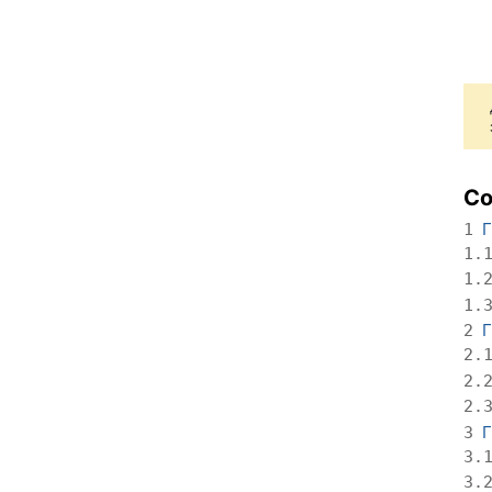
С
Г
1
1.
1.
1.
Г
2
2.
2.
2.
Г
3
3.
3.