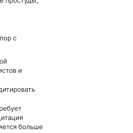
е простуды,
пор с
ной
истов и
едитировать
требует
дитация
ляется больше