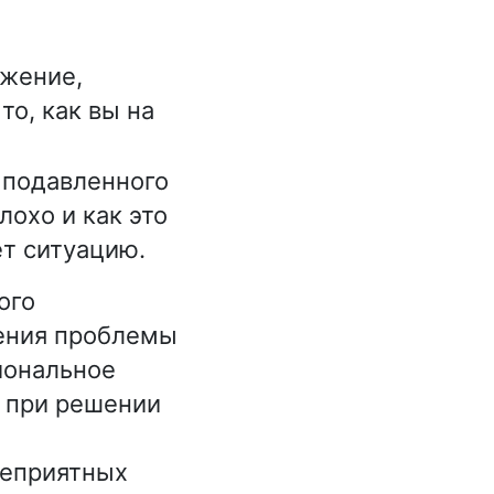
ажение,
то, как вы на
 подавленного
лохо и как это
ет ситуацию.
ого
шения проблемы
иональное
н при решении
неприятных