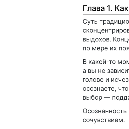
Глава 1. Ка
Суть традицио
сконцентриров
выдохов. Конц
по мере их по
В какой-то мо
а вы не зависи
голове и исче
осознаете, чт
выбор — подда
Осознанность п
сочувствием.