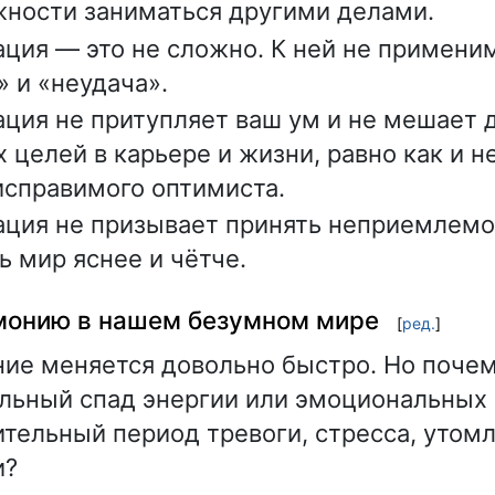
ности заниматься другими делами.
ция — это не сложно. К ней не примен
» и «неудача».
ция не притупляет ваш ум и не мешает
 целей в карьере и жизни, равно как и н
исправимого оптимиста.
ция не призывает принять неприемлемое
ь мир яснее и чётче.
рмонию в нашем безумном мире
[
ред.
]
ие меняется довольно быстро. Но почем
ьный спад энергии или эмоциональных 
ительный период тревоги, стресса, утом
и?