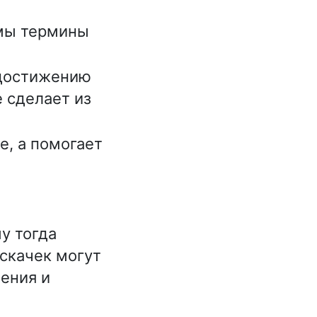
имы термины
 достижению
е сделает из
, а помогает
у тогда
скачек могут
ления и