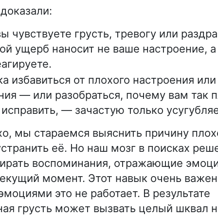
доказали:
вы чувствуете грусть, тревогу или раздр
ой ущерб наносит не ваше настроение, а 
еагируете.
а избавиться от плохого настроения или
ния — или разобраться, почему вам так п
исправить, — зачастую только усугубля
хо, мы стараемся выяснить причину плох
устранить её. Но наш мозг в поисках ре
бирать воспоминания, отражающие эмоц
текущий момент. Этот навык очень важе
эмоциями это не работает. В результате
ая грусть может вызвать целый шквал 