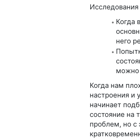
Исследования 
Когда 
основн
него р
Попытк
состоя
можно 
Когда нам пло
настроения и 
начинает под
состояние на 
проблем, но с 
кратковременн