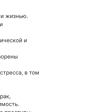
ти жизнью.
и
гической и
ворены
стресса, в том
рак,
имость.