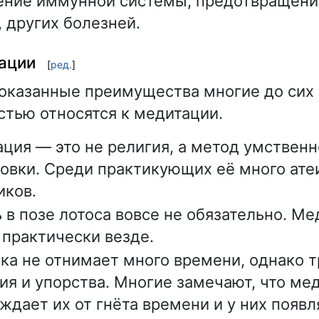
ние иммунной системы, предотвращени
, других болезней.
ации
[
ред.
]
оказанные преимущества многие до сих 
тью относятся к медитации.
ция — это не религия, а метод умствен
овки. Среди практикующих её много ате
иков.
 в позе лотоса вовсе не обязательно. М
практически везде.
ка не отнимает много времени, однако 
ия и упорства. Многие замечают, что ме
ждает их от гнёта времени и у них появ