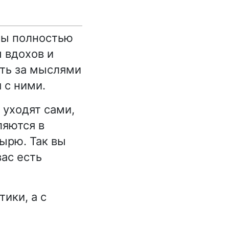
бы полностью
 вдохов и
ать за мыслями
 с ними.
 уходят сами,
ляются в
ырю. Так вы
вас есть
ики, а с