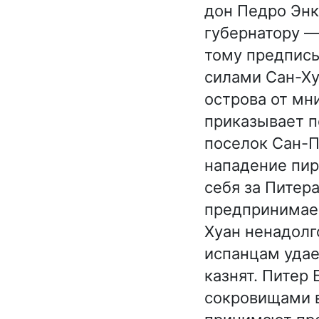
дон Педро Энк
губернатору —
тому предпис
силами Сан-Ху
острова от мн
приказывает п
поселок Сан-П
нападение пир
себя за Питер
предпринимает
Хуан ненадолг
испанцам удае
казнят. Питер
сокровищами в