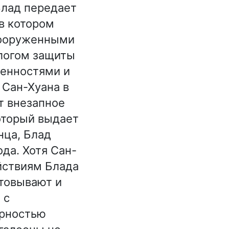
Блад передает
в котором
вооруженными
длогом защиты
ценностями и
 Сан-Хуана в
т внезапное
оторый выдает
нца, Блад
да. Хотя Сан-
ействиям Блада
стовывают и
 с
арностью