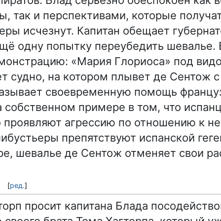
пиратов. Блад серьёзно обеспокоен как
ы, так и перспективами, которые получа
еры исчезнут. Капитан обещает губерна
щё одну попытку переубедить шевалье.
монстрацию: «Мария Глориоса» под вид
т судно, на котором плывет де Сентож с 
казывает своевременную помощь францу
 собственном примере в том, что испан
 проявляют агрессию по отношению к н
либустьеры препятствуют испанской гег
е, шевалье де Сентож отменяет свои р
[
ред.
]
торп просит капитана Блада посодейство
своего брата Тома Хагторпа, который уж