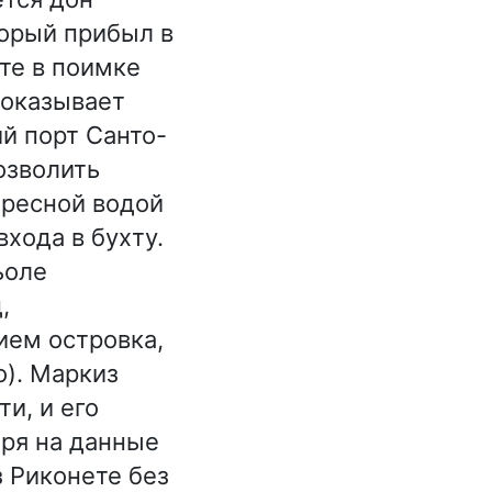
торый прибыл в
те в поимке
 оказывает
й порт Санто-
озволить
пресной водой
хода в бухту.
ьоле
,
ем островка,
о). Маркиз
и, и его
тря на данные
 Риконете без