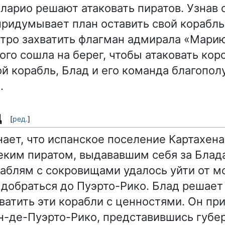
ларио решают атаковать пиратов. Узнав 
придумывает план оставить свой корабль
тро захватить флагман адмирала «Марию
го сошла на берег, чтобы атаковать кор
ой корабль, Блад и его команда благопол
.
ц
[
ред.
]
нает, что испанское поселение Картахен
еким пиратом, выдававшим себя за Блад
аблям с сокровищами удалось уйти от м
 добраться до Пуэрто-Рико. Блад решает
хватить эти корабли с ценностями. Он пр
н-де-Пуэрто-Рико, представившись губер