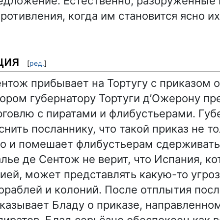
дложение. Естественно, разоруженные 
ротивления, когда им становится ясно и
ция
[
ред.
]
нтож прибывает на Тортугу с приказом 
тором губернатору Тортуги д’Ожерону п
рговлю с пиратами и флибустьерами. Губ
снить посланнику, что такой приказ не т
но и помешает флибустьерам сдерживать
лье де Сентож не верит, что Испания, ко
ией, может представлять какую-то угроз
ораблей и колоний. После отплытия посл
казывает Бладу о приказе, направленно