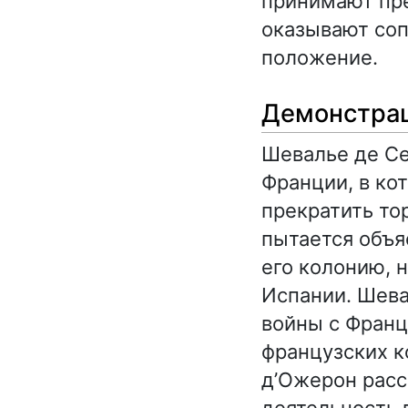
принимают пре
оказывают соп
положение.
Демонстра
Шевалье де Се
Франции, в ко
прекратить то
пытается объя
его колонию, 
Испании. Шева
войны с Франц
французских к
д’Ожерон расс