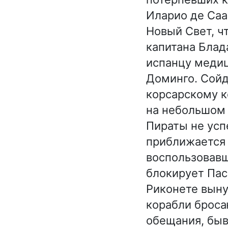
Иларио де Саа
Новый Свет, ч
капитана Блад
испанцу медиц
Доминго. Сойд
корсарскому к
на небольшом 
Пираты не усп
приближается 
воспользовав
блокирует Пас
Риконете выну
корабли броса
обещания, быв