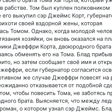
 в рабстве. Том был куплен полковником
 его выкупил сэр Джеймс Корт, губернат
прихоти своей вздорной жены, которая
ась Томом. Однако, когда молодой челов
язания хозяйки, он вновь оказался на пл
ники Джеффри Корта, двоюродного брат
ваясь обменять его на Тома. Блад прибыв
нито, но затем сообщает своё имя и откр
Джеффри, если губернатор согласится ос
ротивном же случае Джеффри повесят на 
ожиданно отказывается от подобной сд
том, чтобы повесить Тома, не заботясь п
дного брата. Выясняется, что между лед
оман, о котором узнал сэр Джеймс. Бла