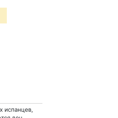
х испанцев,
тся дон