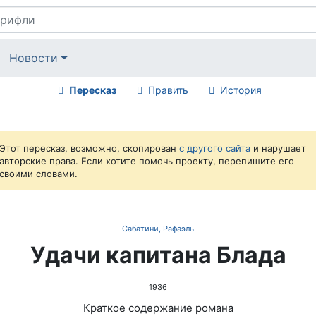
Новости
Пересказ
Править
История
Этот пересказ, возможно, скопирован
с другого сайта
и нарушает
авторские права. Если хотите помочь проекту, перепишите его
своими словами.
Сабатини, Рафаэль
Удачи капитана Блада
1936
Краткое содержание романа