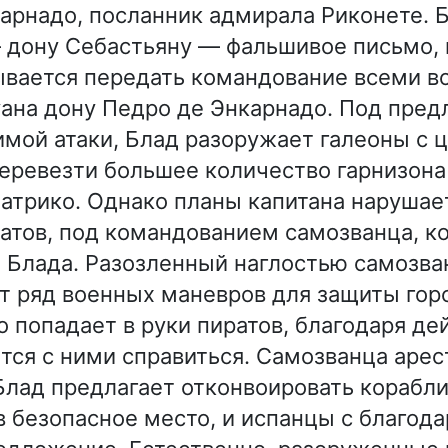
арнадо, посланник адмирала Риконете. 
 дону Себастьяну — фальшивое письмо, 
ывается передать командование всеми 
ана дону Педро де Энкарнадо. Под пре
имой атаки, Блад разоружает галеоны с 
еревезти большее количество гарнизона
атрико. Однако планы капитана нарушае
атов, под командованием самозванца, к
а Блада. Разозленный наглостью самозва
 ряд военных маневров для защиты горо
о попадает в руки пиратов, благодаря д
тся с ними справиться. Самозванца аре
 Блад предлагает отконвоировать корабли
 безопасное место, и испанцы с благод