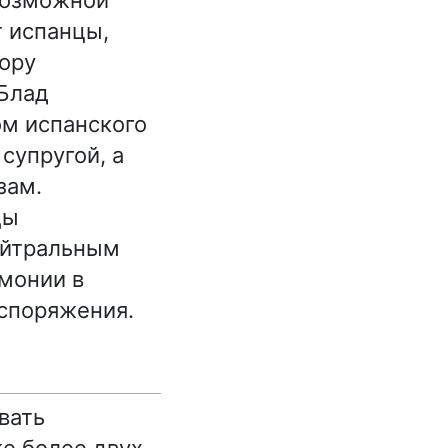
 возможной
т испанцы,
тору
 Блад
ом испанского
супругой, а
зам.
цы
ейтральным
емонии в
аспоряжения.
вать
е более двух