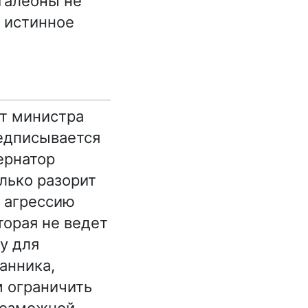
галеоны не
х истинное
от министра
редписывается
ернатор
олько разорит
 агрессию
торая не ведет
у для
анника,
м ограничить