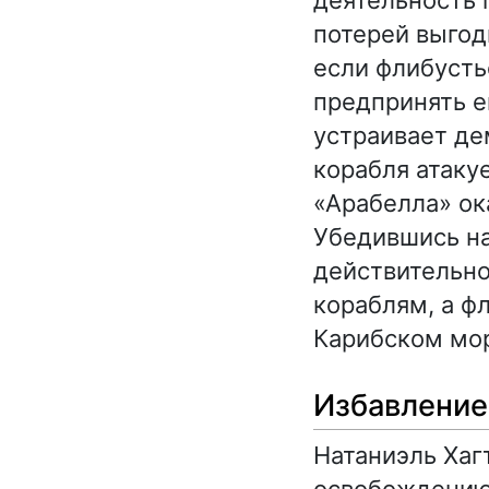
деятельность 
потерей выгод
если флибусть
предпринять е
устраивает де
корабля атакуе
«Арабелла» о
Убедившись на
действительно
кораблям, а ф
Карибском мор
Избавление
Натаниэль Хаг
освобождению 