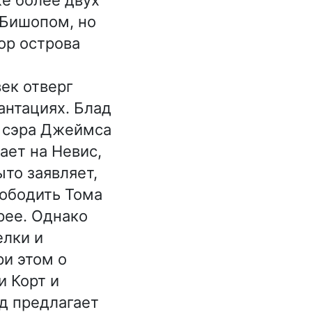
 Бишопом, но
ор острова
ек отверг
антациях. Блад
а сэра Джеймса
ает на Невис,
ыто заявляет,
вободить Тома
рее. Однако
елки и
ри этом о
и Корт и
д предлагает