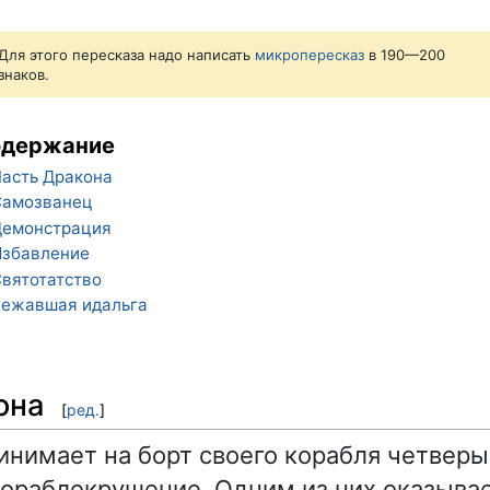
Для этого пересказа надо написать
микропересказ
в 190—200
знаков.
одержание
асть Дракона
Самозванец
Демонстрация
Избавление
вятотатство
ежавшая идальга
она
[
ред.
]
инимает на борт своего корабля четверы
ораблекрушение. Одним из них оказывае