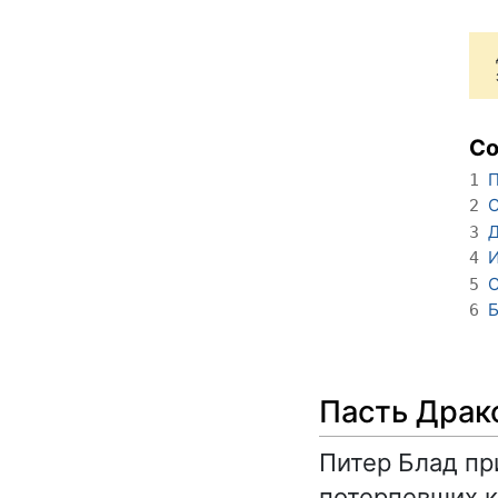
С
П
1
2
3
4
С
5
Б
6
Пасть Драк
Питер Блад пр
потерпевших к