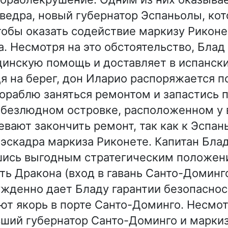
ведра, новый губернатор Эспаньолы, ко
тобы оказать содействие маркизу Риконе
а. Несмотря на это обстоятельство, Блад
инскую помощь и доставляет в испански
я на берег, дон Иларио распоряжается п
ораблю заняться ремонтом и запастись 
безлюдном островке, расположенном у в
евают закончить ремонт, так как к Эспан
эскадра маркиза Риконете. Капитан Блад
шись выгодным стратегическим положени
ть Дракона (вход в гавань Санто-Доминг
жденно дает Бладу гарантии безопасност
ют якорь в порте Санто-Доминго. Несмо
ший губернатор Санто-Доминго и маркиз