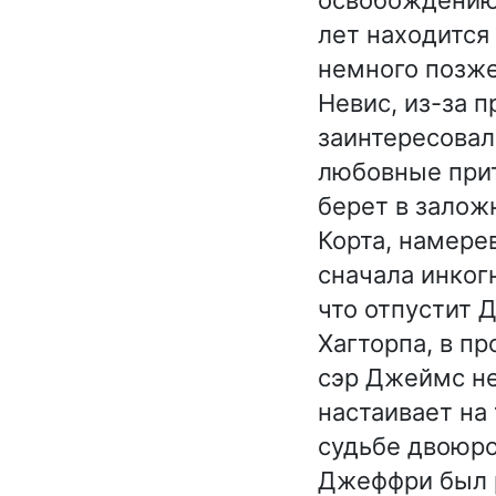
лет находится
немного позже
Невис, из-за 
заинтересовал
любовные прит
берет в залож
Корта, намере
сначала инког
что отпустит 
Хагторпа, в п
сэр Джеймс не
настаивает на 
судьбе двоюро
Джеффри был р