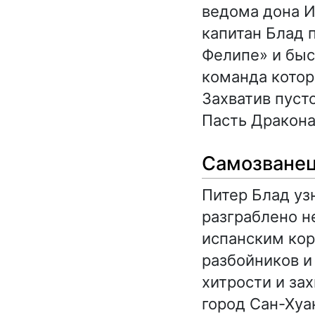
ведома дона И
капитан Блад 
Фелипе» и быс
команда которо
Захватив пуст
Пасть Дракона
Самозване
Питер Блад уз
разграблено н
испанским кор
разбойников и
хитрости и за
город Сан-Хуа