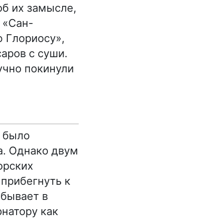
об их замысле,
 «Сан-
 Глориосу»,
саров с суши.
учно покинули
а было
а. Однако двум
орских
 прибегнуть к
ибывает в
натору как