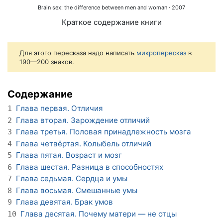
Brain sex: the difference between men and woman
· 2007
Краткое содержание книги
Для этого пересказа надо написать
микропересказ
в
190—200 знаков.
Содержание
Глава первая. Отличия
1
Глава вторая. Зарождение отличий
2
Глава третья. Половая принадлежность мозга
3
Глава четвёртая. Колыбель отличий
4
Глава пятая. Возраст и мозг
5
Глава шестая. Разница в способностях
6
Глава седьмая. Сердца и умы
7
Глава восьмая. Смешанные умы
8
Глава девятая. Брак умов
9
Глава десятая. Почему матери — не отцы
10