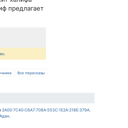
лиф предлагает
тво
.
очнике
Все пересказы
и
2A00:7C40:C6A7:708A:553C:1E2A:218E:379A
.
Адан
.