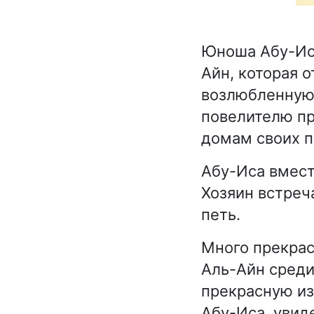
Юноша Абу-Иса
Айн, которая 
возлюбленную,
повелителю пр
домам своих п
Абу-Иса вмест
Хозяин встреч
петь.
Много прекрас
Аль-Айн среди
прекрасную из 
Абу-Иса, увид