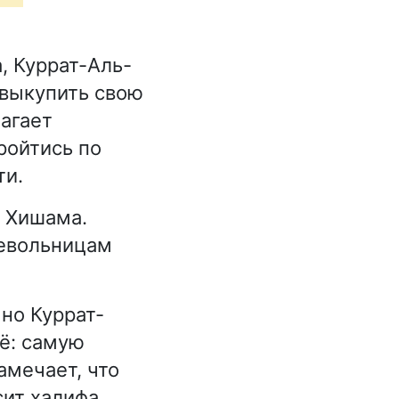
, Куррат-Аль-
 выкупить свою
лагает
ройтись по
ти.
н Хишама.
невольницам
но Куррат-
её: самую
амечает, что
сит халифа