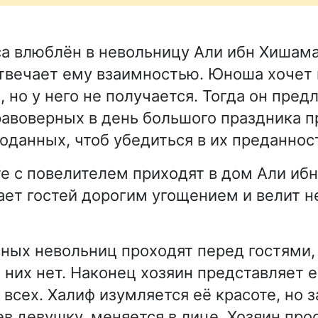
 влюблён в невольницу Али ибн Хишама
отвечает ему взаимностью. Юноша хочет
 но у него не получается. Тогда он пред
авоверных в день большого праздника п
оданных, чтоб убедиться в их преданнос
е с повелителем приходят в дом Али иб
ает гостей дорогим угощением и велит 
ных невольниц проходят перед гостями, 
 них нет. Наконец хозяин представляет 
всех. Халиф изумляется её красоте, но з
ев девушку, меняется в лице. Хозяин про