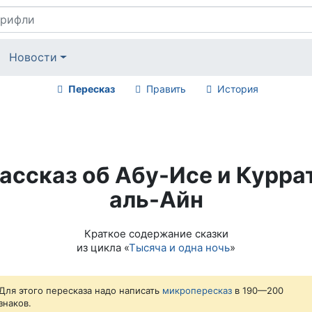
Новости
Пересказ
Править
История
ассказ об Абу-Исе и Курра
аль-Айн
Краткое содержание сказки
из цикла «
Тысяча и одна ночь
»
Для этого пересказа надо написать
микропересказ
в 190—200
знаков.