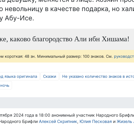
го невольницу в качестве подарка, но ха
у Абу-Исе.
е, каково благородство Али ибн Хишама!
ом короткая: 48 зн. Минимальный размер: 100 знаков. См.
руководс
од языка оригинала
Сказки
Не указано количество знаков в ист
 ночь
нтября 2024 года в 18:00 анонимный участник Народного Брифл
 Народного Брифли
Алексей Скрипник
,
Юлия Песковая
и
Жизель 