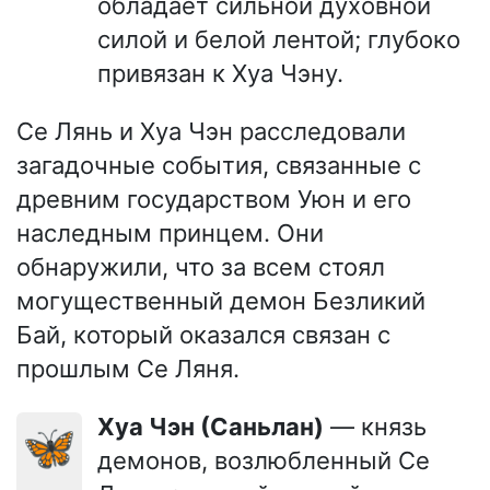
обладает сильной духовной
силой и белой лентой; глубоко
привязан к Хуа Чэну.
Се Лянь и Хуа Чэн расследовали
загадочные события, связанные с
древним государством Уюн и его
наследным принцем. Они
обнаружили, что за всем стоял
могущественный демон Безликий
Бай, который оказался связан с
прошлым Се Ляня.
Хуа Чэн (Саньлан)
— князь
🦋
демонов, возлюбленный Се