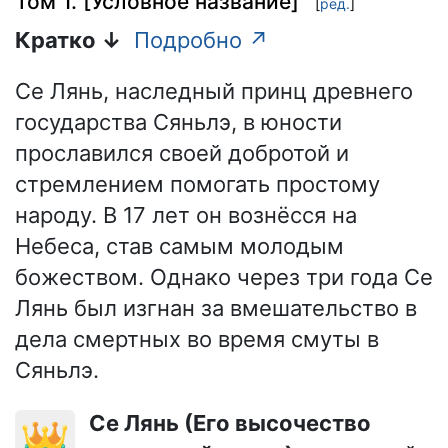
Том 1. [Условное название]
[
ред.
]
Кратко ↓
Подробно ↗
Се Лянь, наследный принц древнего
государства Сяньлэ, в юности
прославился своей добротой и
стремлением помогать простому
народу. В 17 лет он вознёсся на
Небеса, став самым молодым
божеством. Однако через три года Се
Лянь был изгнан за вмешательство в
дела смертных во время смуты в
Сяньлэ.
Се Лянь (Его высочество
👑