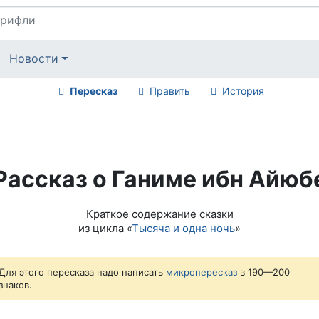
Новости
Пересказ
Править
История
Рассказ о Ганиме ибн Айюб
Краткое содержание сказки
из цикла «
Тысяча и одна ночь
»
Для этого пересказа надо написать
микропересказ
в 190—200
знаков.