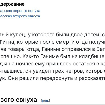
одержание
ассказ первого евнуха
ассказ второго евнуха
тый купец, у которого были двое детей: 
Фитна, которые после смерти отца полу
яв товары отца, Ганиме отправился в Баг
успешно. Как-то Ганиме был на кладбище,
д и на ночлег ему пришлось остаться в к
ятавшись, он увидел трёх негров, которы
ук. Они решили передохнуть и рассказа
вого евнуха
[
ред.
]