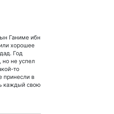
сын Ганиме ибн
чили хорошее
дад. Год
 но не успел
акой-то
е принесли в
ть каждый свою