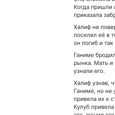
Когда пришли 
приказала заб
Халиф не повер
поселил её в 
он погиб и так
Ганиме бродил
рынка. Мать и
узнали его.
Халиф узнав, 
Ганиме, но не 
привела их к 
Кулуб привела
его, женил его