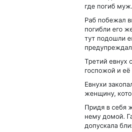
где погиб муж
Раб побежал в
погибли его же
тут подошли ег
предупреждали,
Третий евнух с
госпожой и её
Евнухи закопа
женщину, кото
Придя в себя 
нему домой. Г
допускала бли