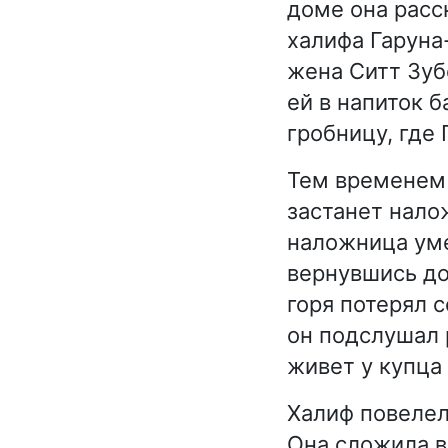
доме она расс
халифа Гаруна
жена Ситт Зуб
ей в напиток б
гробницу, где
Тем временем 
застанет нало
наложница уме
вернувшись до
горя потерял 
он подслушал 
живет у купца
Халиф повелел
Она сложила в