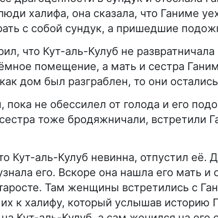
люди халифа, она сказала, что Ганиме уе
рать с собой сундук, а пришедшие подож
ил, что Кут-аль-Кулуб не развратничала
тёмное помещение, а мать и сестра Гани
 как дом был разграблен, то они осталис
, пока не обессилел от голода и его под
 сестра тоже бродяжничали, встретили Г
что Кут-аль-Кулуб невинна, отпустил её.
узнала его. Вскоре она нашла его мать и 
старосте. Там женщины встретились с Ган
 их к халифу, который услышав историю 
 на Кут-аль-Кулуб, а сам женился на его 