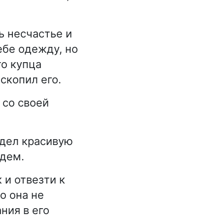
ь несчастье и
себе одежду, но
то купца
скопил его.
 со своей
идел красивую
ждем.
 и отвезти к
о она не
ния в его