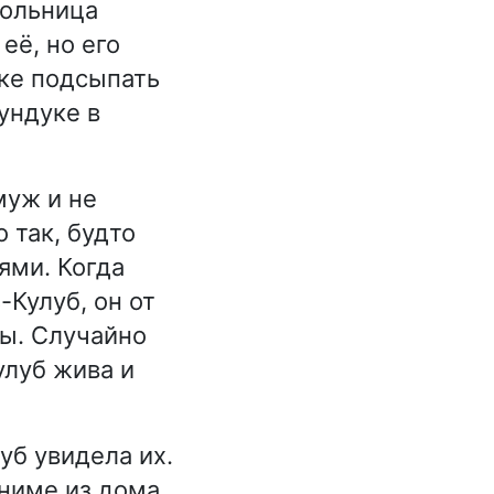
вольница
её, но его
нке подсыпать
ундуке в
муж и не
 так, будто
ями. Когда
-Кулуб, он от
лы. Случайно
улуб жива и
уб увидела их.
ниме из дома.