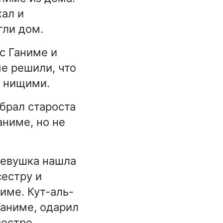
хал и
гли дом.
 с Ганиме и
ме решили, что
ь нищими.
обрал староста
аниме, но не
 Девушка нашла
сестру и
име. Кут-аль-
Ганиме, одарил
сестре.