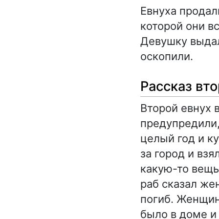
Евнуха продал
которой они в
Девушку выдал
оскопили.
Рассказ вто
Второй евнух в
предупредили,
целый год и к
за город и взя
какую-то вещь
раб сказал же
погиб. Женщин
было в доме и