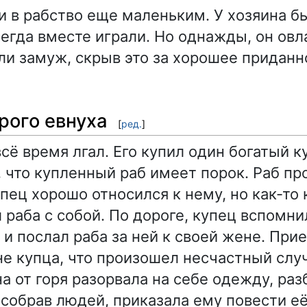
и в рабство еще маленьким. У хозяина б
сегда вместе играли. Но однажды, он овл
и замуж, скрыв это за хорошее приданно
рого евнуха
[
ред.
]
сё время лгал. Его купил один богатый к
 что купленный раб имеет порок. Раб пр
упец хорошо относился к нему, но как-то
л раба с собой. По дороге, купец вспомни
 и послал раба за ней к своей жене. При
не купца, что произошел несчастный слу
а от горя разорвала на себе одежду, раз
 собрав людей, приказала ему повести её