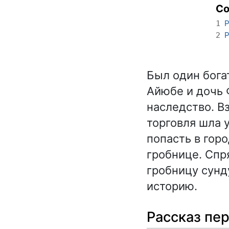
С
Р
1
Р
2
Был один бога
Айюбе и дочь 
наследство. Вз
торговля шла 
попасть в горо
гробнице. Спр
гробницу сунд
историю.
Рассказ пер