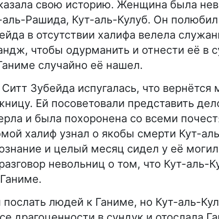
казала свою историю. Женщина была не
-аль-Рашида, Кут-аль-Кулуб. Он полюбил 
ейда в отсутствии халифа велела служа
андж, чтобы одурманить и отнести её в с
 Ганиме случайно её нашел.
Ситт Зубейда испугалась, что вернётся 
жницу. Ей посоветовали представить дело
рла и была похоронена со всеми почест
мой халиф узнал о якобы смерти Кут-аль
сознание и целый месяц сидел у её моги
разговор невольниц о том, что Кут-аль-К
 Ганиме.
 послать людей к Ганиме, но Кут-аль-Кул
се драгоценности в сундук и отослала Га