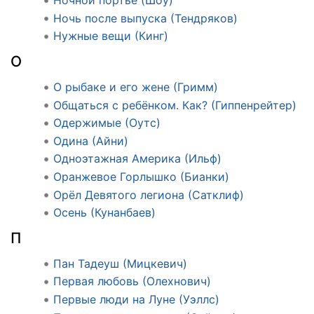
Ночной портье (Шоу)
Ночь после выпуска (Тендряков)
Нужные вещи (Кинг)
О
О рыбаке и его жене (Гримм)
Общаться с ребёнком. Как? (Гиппенрейтер)
Одержимые (Оутс)
Одина (Айни)
Одноэтажная Америка (Ильф)
Оранжевое Горлышко (Бианки)
Орёл Девятого легиона (Сатклиф)
Осень (Кунанбаев)
П
Пан Тадеуш (Мицкевич)
Первая любовь (Олехнович)
Первые люди на Луне (Уэллс)