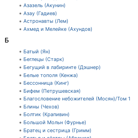
Азазель (Акунин)
Азау (Гадиев)
Астронавты (Лем)
Ахмед и Мелейке (Ахундов)
Б
Батый (Ян)
Беглецы (Старк)
Бегущий в лабиринте (Дэшнер)
Белые тополя (Кенжа)
Бессонница (Кинг)
Бифем (Петрушевская)
Благословение небожителей (Мосян)/Том 1
Блины (Чехов)
Болтик (Крапивин)
Большой Мольн (Фурнье)
Братец и сестрица (Гримм)