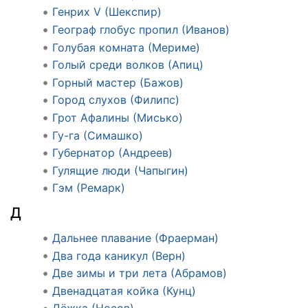
Генрих V (Шекспир)
Географ глобус пропил (Иванов)
Голубая комната (Мериме)
Голый среди волков (Апиц)
Горный мастер (Бажов)
Город слухов (Филипс)
Грот Афалины (Мисько)
Гу-га (Симашко)
Губернатор (Андреев)
Гулящие люди (Чапыгин)
Гэм (Ремарк)
Д
Дальнее плавание (Фраерман)
Два года каникул (Верн)
Две зимы и три лета (Абрамов)
Двенадцатая койка (Кунц)