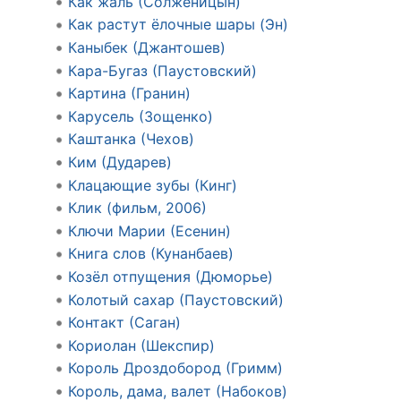
Как жаль (Солженицын)
Как растут ёлочные шары (Эн)
Каныбек (Джантошев)
Кара-Бугаз (Паустовский)
Картина (Гранин)
Карусель (Зощенко)
Каштанка (Чехов)
Ким (Дударев)
Клацающие зубы (Кинг)
Клик (фильм, 2006)
Ключи Марии (Есенин)
Книга слов (Кунанбаев)
Козёл отпущения (Дюморье)
Колотый сахар (Паустовский)
Контакт (Саган)
Кориолан (Шекспир)
Король Дроздобород (Гримм)
Король, дама, валет (Набоков)