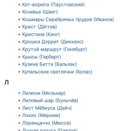
Кот-ворюга (Паустовский)
Кочевье (Шаиг)
Кошмары Серебряных прудов (Иванов)
Крест (Дёгтев)
Кристина (Кинг)
Крошка Доррит (Диккенс)
Крутой маршрут (Гинзбург)
Крысы (Герберт)
Кузина Бетта (Бальзак)
Купальские светлячки (Колас)
Л
Лилиом (Мольнар)
Лиловый шар (Булычёв)
Лист Мёбиуса (Дейч)
Локис (Мериме)
Лоренцаччо (Мюссе)
Лунная радуга (Павлов)