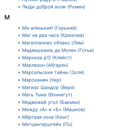
Люди доброй воли (Ромен)
М
Ма-аленькая! (Горький)
Маг на два часа (Крюкова)
Магелланово облако (Лем)
Мадемуазель де Мопен (Готье)
Маркиза д’О (Клейст)
Марлезон (Абгарян)
Марсельские тайны (Золя)
Марсианин (Уир)
Матиас Шандор (Верн)
Мать Тьма (Воннегут)
Медвежий угол (Бакман)
Между «А» и «Б» (Машков)
Мёртвая зона (Кинг)
Метценгерштейн (По)