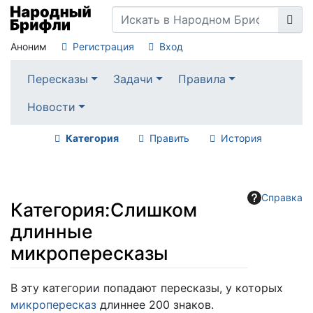
Аноним
Регистрация
Вход
Пересказы
Задачи
Правила
Новости
Категория
Править
История
Справка
Категория
:
Слишком
длинные
микропересказы
Перейти к:
навигация
,
поиск
В эту категории попадают пересказы, у которых
микропересказ
длиннее 200 знаков.