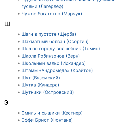
гусями (Лагерлёф)
Чужое богатство (Марчук)
Ш
Шаги в пустоте (Щерба)
Шахматный болван (Осоргин)
Шёл по городу волшебник (Томин)
Школа Робинзонов (Верн)
Школьный вальс (Искандер)
Штамм «Андромеда» (Крайтон)
Шут (Вяземский)
Шутка (Кундера)
Шутники (Островский)
Э
Эмиль и сыщики (Кестнер)
Эффи Брист (Фонтане)