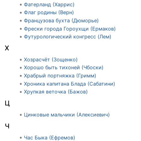
Фатерланд (Харрис)
Флаг родины (Верн)
Французова бухта (Дюморье)
Фрески города Гороухщи (Ермаков)
Футурологический конгресс (Лем)
Х
Хозрасчёт (Зощенко)
Хорошо быть тихоней (Чбоски)
Храбрый портняжка (Гримм)
Хроника капитана Блада (Сабатини)
Хрупкая веточка (Бажов)
Ц
Цинковые мальчики (Алексиевич)
Ч
Час Быка (Ефремов)