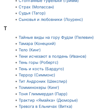
Стоптанные туфельки (Гримм)
Страх (Мопассан)
Судья (Тагор)
Сыновья и любовники (Лоуренс)
Т
Тайные виды на гору Фудзи (Пелевин)
Тамара (Конецкий)
Тело (Кинг)
Тени исчезают в полдень (Иванов)
Тень горы (Робертс)
Тень и кость (Бардуго)
Террор (Симмонс)
Тит Андроник (Шекспир)
Томминокеры (Кинг)
Тоня Глиммердал (Парр)
Трактир «Ямайка» (Дюморье)
Тревога в Ельничах (Витка)