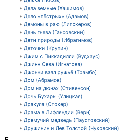
Дёжка (Носов)
Дела земные (Хашимов)
Дело «пёстрых» (Адамов)
Демоны в раю (Липскеров)
День гнева (Гансовский)
Дети природы (Ибрагимов)
Деточки (Крупин)
Джим с Пиккадилли (Вудхаус)
Джинн Сева (Игнатова)
Джонни взял ружьё (Трамбо)
Дом (Абрамов)
Дом на дюнах (Стивенсон)
Дочь Бухары (Улицкая)
Дракула (Стокер)
Драма в Лифляндии (Верн)
Дремучий медведь (Паустовский)
Дружинин и Лев Толстой (Чуковский)
Е