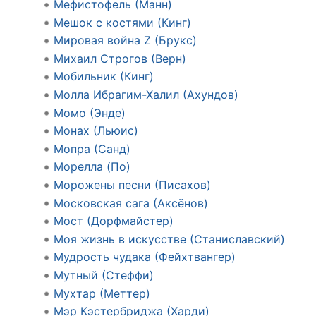
Мефистофель (Манн)
Мешок с костями (Кинг)
Мировая война Z (Брукс)
Михаил Строгов (Верн)
Мобильник (Кинг)
Молла Ибрагим-Халил (Ахундов)
Момо (Энде)
Монах (Льюис)
Мопра (Санд)
Морелла (По)
Морожены песни (Писахов)
Московская сага (Аксёнов)
Мост (Дорфмайстер)
Моя жизнь в искусстве (Станиславский)
Мудрость чудака (Фейхтвангер)
Мутный (Стеффи)
Мухтар (Меттер)
Мэр Кэстербриджа (Харди)