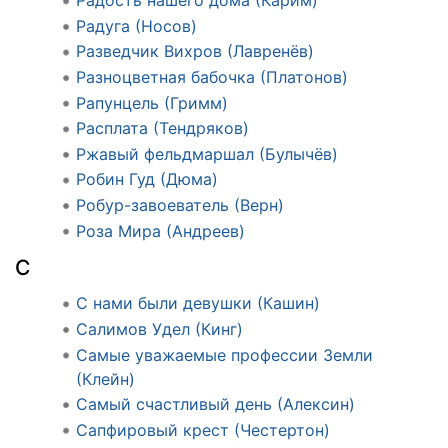
Радость нашего дома (Карим)
Радуга (Носов)
Разведчик Вихров (Лавренёв)
Разноцветная бабочка (Платонов)
Рапунцель (Гримм)
Расплата (Тендряков)
Ржавый фельдмаршал (Булычёв)
Робин Гуд (Дюма)
Робур-завоеватель (Верн)
Роза Мира (Андреев)
С
С нами были девушки (Кашин)
Салимов Удел (Кинг)
Самые уважаемые профессии Земли
(Клейн)
Самый счастливый день (Алексин)
Сапфировый крест (Честертон)