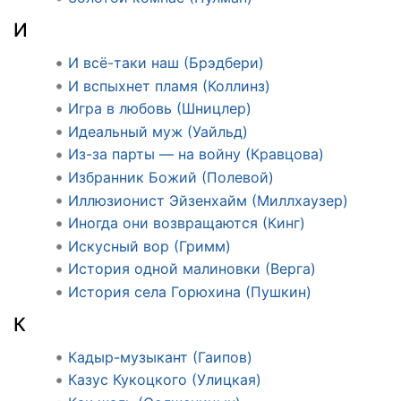
И
И всё-таки наш (Брэдбери)
И вспыхнет пламя (Коллинз)
Игра в любовь (Шницлер)
Идеальный муж (Уайльд)
Из-за парты — на войну (Кравцова)
Избранник Божий (Полевой)
Иллюзионист Эйзенхайм (Миллхаузер)
Иногда они возвращаются (Кинг)
Искусный вор (Гримм)
История одной малиновки (Верга)
История села Горюхина (Пушкин)
К
Кадыр-музыкант (Гаипов)
Казус Кукоцкого (Улицкая)