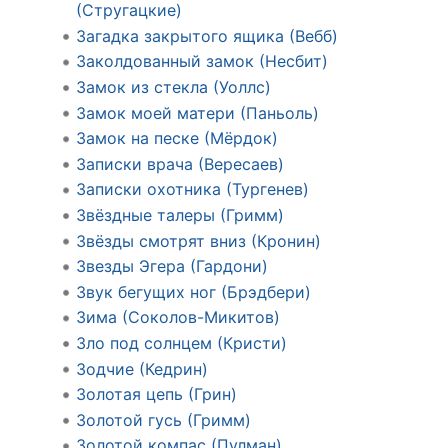
(Стругацкие)
Загадка закрытого ящика (Вебб)
Заколдованный замок (Несбит)
Замок из стекла (Уоллс)
Замок моей матери (Паньоль)
Замок на песке (Мёрдок)
Записки врача (Вересаев)
Записки охотника (Тургенев)
Звёздные талеры (Гримм)
Звёзды смотрят вниз (Кронин)
Звезды Эгера (Гардони)
Звук бегущих ног (Брэдбери)
Зима (Соколов-Микитов)
Зло под солнцем (Кристи)
Зодчие (Кедрин)
Золотая цепь (Грин)
Золотой гусь (Гримм)
Золотой компас (Пулман)