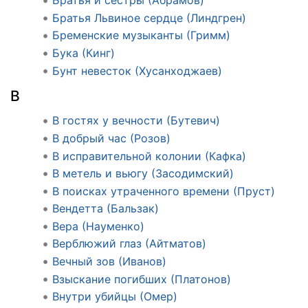
Братья и сёстры (Абрамов)
Братья Львиное сердце (Линдгрен)
Бременские музыканты (Гримм)
Бука (Кинг)
Бунт невесток (Хусанходжаев)
В
В гостях у вечности (Бутевич)
В добрый час (Розов)
В исправительной колонии (Кафка)
В метель и вьюгу (Засодимский)
В поисках утраченного времени (Пруст)
Вендетта (Бальзак)
Вера (Науменко)
Верблюжий глаз (Айтматов)
Вечный зов (Иванов)
Взыскание погибших (Платонов)
Внутри убийцы (Омер)