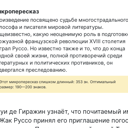
кропересказ
оизведение посвящено судьбе многострадальног
лософа и писателя мировой литературы.
щеизвестно, какую неоценимую роль в подготовк
ржуазной французской революции XVIII столетия
грал Руссо. Но известно также и то, что до конца
удной своей жизни, полной противоречий среди
тературных и политических противников, он
двергался преследованию.
Этот микропересказ слишком длинный: 353 зн. Оптимальный
размер: 190—200 знаков.
уи де Гиражин узнаёт, что почитаемый и
Жак Руссо принял его приглашение погос