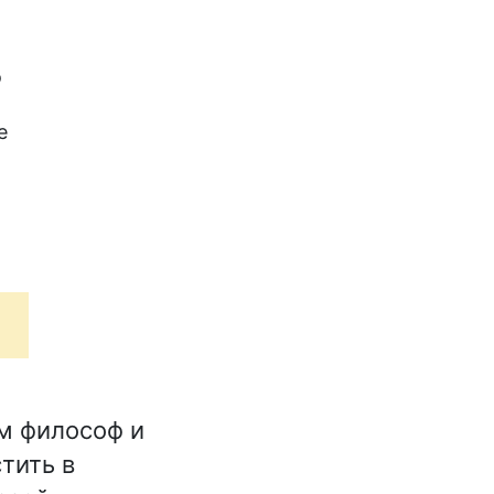
о
е
м философ и
тить в