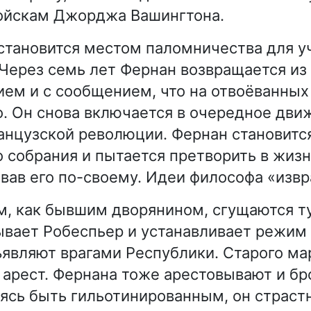
войскам Джорджа Вашингтона.
становится местом паломничества для у
 Через семь лет Фернан возвращается из
ем и с сообщением, что на отвоёванных 
о. Он снова включается в очередное дви
анцузской революции. Фернан становитс
 собрания и пытается претворить в жизн
овав его по-своему. Идеи философа «изв
, как бывшим дворянином, сгущаются ту
ывает Робеспьер и устанавливает режим 
являют врагами Республики. Старого ма
арест. Фернана тоже арестовывают и бр
ясь быть гильотинированным, он страс