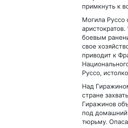
примкнуть к 
Могила Руссо 
аристократов.
боевым ранени
свое хозяйств
приводит к Фр
Национального
Руссо, истолк
Над Гиражином
стране захват
Гиражинов объ
под домашний 
тюрьму. Опаса