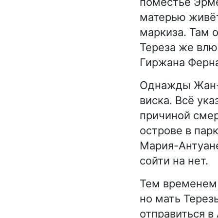
поместье Эрме
матерью живёт
маркиза. Там 
Тереза же влю
Гиржана Ферна
Однажды Жан-Ж
виска. Всё ук
причиной смер
острове в парк
Мария-Антуане
сойти на нет.
Тем временем 
но мать Терез
отправиться в