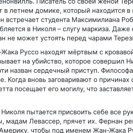
нонвилль. Писатель со своей женой Тер
 в летнем домике, который находится в
он встречает студента Максимилиана Роб
бляется в Николя – слугу маркиза. Даже
н не может устоять перед чарами Терез
ака Руссо находят мёртвым с кровавой
азывает на убийство, которое совершил Н
ти назван сердечный приступ. Философа
е. Когда вновь заговаривают о причинах
тта посещает его могилу, что заставляе
Николя пытается присвоить себе все рук
ы, мадам Левассер, прячет их. Фернан р
 Америку, чтобы под именем Жан-Жака Р