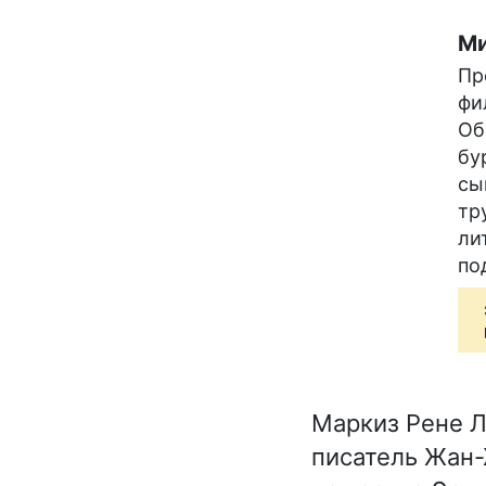
Ми
Пр
фи
Об
бу
сы
тр
ли
по
Маркиз Рене Л
писатель Жан-