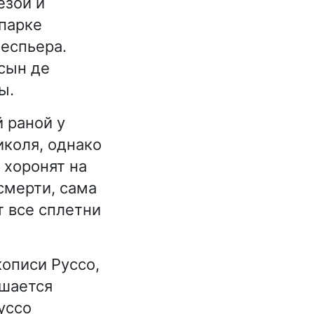
езой и
 парке
еспьера.
 сын де
ы.
 раной у
иколя, однако
 хоронят на
 смерти, сама
т все сплетни
описи Руссо,
ешается
уссо