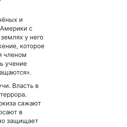
чёных и
 Америки с
землях у него
жение, которое
я членом
ь учение
ращаются».
чи. Власть в
террора.
ркиза сажают
осают в
тно защищает