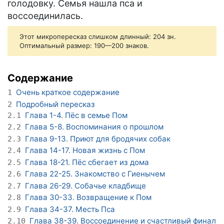
голодовку. Семья нашла пса и
воссоединилась.
Этот микропересказ слишком длинный: 204 зн.
Оптимальный размер: 190—200 знаков.
Содержание
Очень краткое содержание
1
Подробный пересказ
2
Глава 1-4. Пёс в семье Пом
2.1
Глава 5-8. Воспоминания о прошлом
2.2
Глава 9-13. Приют для бродячих собак
2.3
Глава 14-17. Новая жизнь с Пом
2.4
Глава 18-21. Пёс сбегает из дома
2.5
Глава 22-25. Знакомство с Гиенычем
2.6
Глава 26-29. Собачье кладбище
2.7
Глава 30-33. Возвращение к Пом
2.8
Глава 34-37. Месть Пса
2.9
Глава 38-39. Воссоединение и счастливый финал
2.10