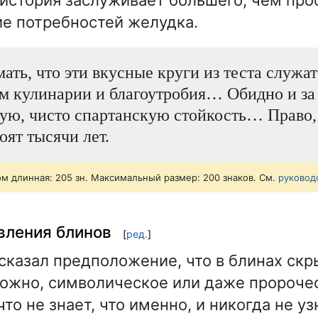
история заслуживает большего, чем про
е потребностей желудка.
ать, что эти вкусные круги из теста служат
м кулинарии и благоутробия… Обидно и за 
ую, чисто спартанскую стойкость… Право,
оят тысячи лет.
ом длинная: 205 зн. Максимальный размер: 200 знаков. См.
руковод
вления блинов
[
ред.
]
сказал предположение, что в блинах скр
ожно, символическое или даже пророче
что не знает, что именно, и никогда не уз