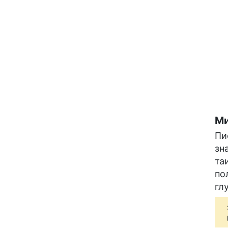
Ми
Пи
зн
та
по
гл