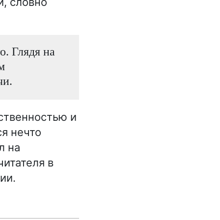
и, словно
о. Глядя на
м
чи.
нственностью и
я нечто
л на
читателя в
ии.