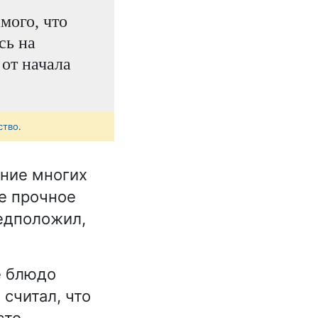
мого, что
сь на
 от начала
ство
.
ение многих
е прочное
едположил,
е блюдо
считал, что