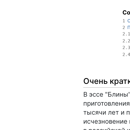
С
О
1
П
2
2.
2.
2.
2.
Очень крат
В эссе "Блины
приготовления
тысячи лет и 
исчезновение 