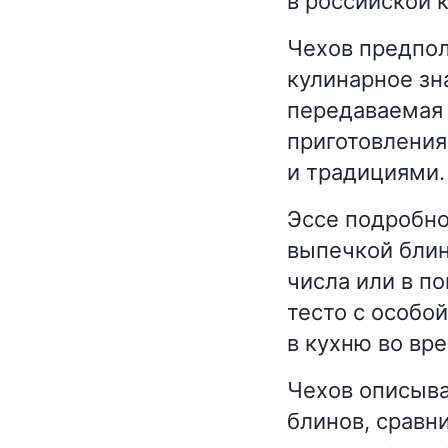
в российской к
Чехов предпол
кулинарное зна
передаваемая 
приготовления
и традициями.
Эссе подробно
выпечкой блин
числа или в п
тесто с особо
в кухню во вр
Чехов описыва
блинов, сравн