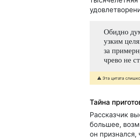
тысячелетняя 
удовлетворени
Обидно дум
узким целя
за примерн
чрево не ст
⚠️ Эта цитата слишк
Тайна пригото
Рассказчик вы
большее, возм
он признался, 