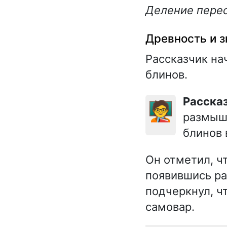
Деление перес
Древность и 
Рассказчик на
блинов.
Расска
🧑‍🏫
размыш
блинов 
Он отметил, ч
появившись ра
подчеркнул, ч
самовар.