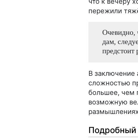
что к вечеру 
пережили тяж
Очевидно, ч
дам, следу
предстоит 
В заключение 
сложностью пр
большее, чем 
возможную вел
размышлениях 
Подробный 