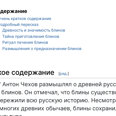
одержание
чень краткое содержание
одробный пересказ
Древность и значимость блинов
1
Тайна приготовления блинов
2
Ритуал печения блинов
3
Размышления о предназначении блинов
4
кое содержание
[
ред.
]
" Антон Чехов размышлял о древней рус
 блинов. Он отмечал, что блины существ
пережили всю русскую историю. Несмотр
многих древних обычаев, блины сохрани