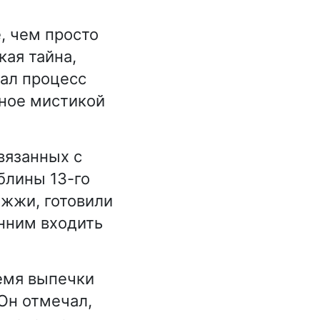
, чем просто
кая тайна,
вал процесс
нное мистикой
вязанных с
блины 13-го
ожжи, готовили
онним входить
емя выпечки
Он отмечал,