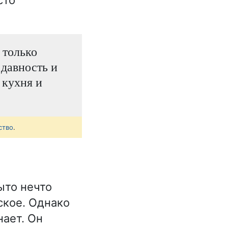
сто
 только
давность и
 кухня и
ство
.
ыто нечто
ское. Однако
нает. Он