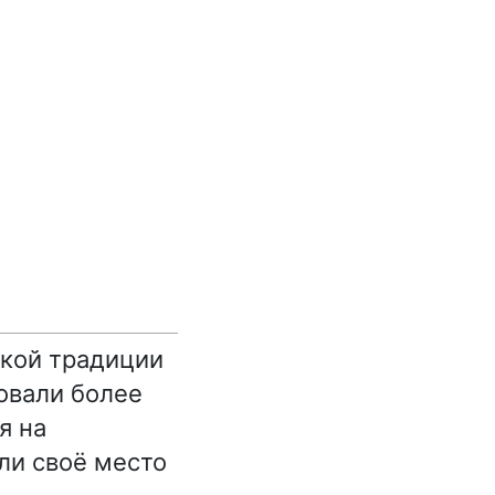
ской традиции
овали более
я на
ли своё место