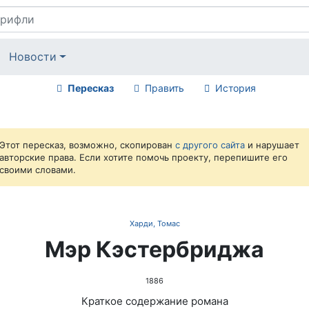
Новости
Пересказ
Править
История
Этот пересказ, возможно, скопирован
с другого сайта
и нарушает
авторские права. Если хотите помочь проекту, перепишите его
своими словами.
Харди, Томас
Мэр Кэстербриджа
1886
Краткое содержание романа