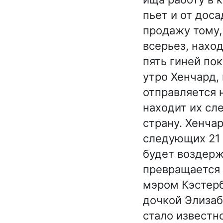
пьет и от дос
продажу тому,
всерьез, наход
пять гиней по
утро Хенчард, 
отправляется 
находит их сл
страну. Хенчар
следующих 21 г
будет воздерж
превращается 
мэром Кэстерб
дочкой Элизаб
стало известно