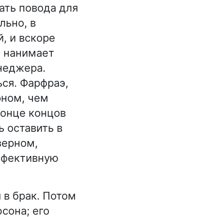
ать повода для
льно, в
, и вскоре
д нанимает
неджера.
ся. Фарфраэ,
рном, чем
конце концов
ь оставить в
зерном,
эффективную
 в брак. Потом
сона; его