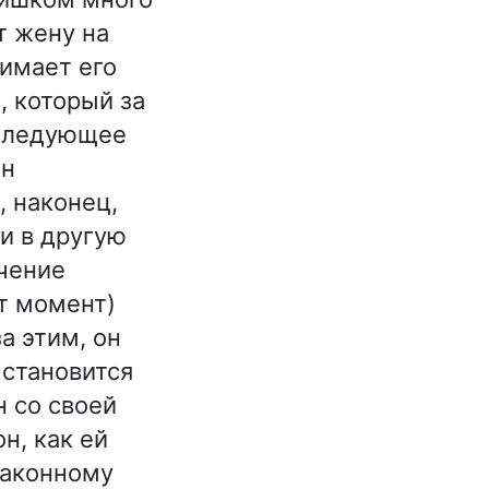
т жену на
нимает его
, который за
 следующее
он
, наконец,
ли в другую
ечение
от момент)
а этим, он
 становится
 со своей
н, как ей
 законному