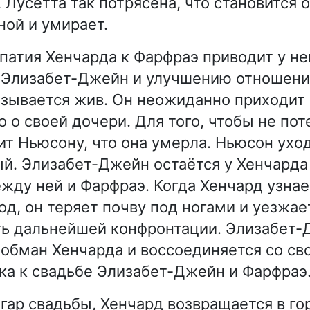
Лусетта так потрясена, что становится о
ной и умирает.
патия Хенчарда к Фарфраэ приводит у нег
к Элизабет-Джейн и улучшению отношени
зывается жив. Он неожиданно приходит 
 о своей дочери. Для того, чтобы не пот
ит Ньюсону, что она умерла. Ньюсон ухо
й. Элизабет-Джейн остаётся у Хенчарда
ежду ней и Фарфраэ. Когда Хенчард узнае
од, он теряет почву под ногами и уезжает
ть дальнейшей конфронтации. Элизабет
обман Хенчарда и воссоединяется со св
ка к свадьбе Элизабет-Джейн и Фарфраэ
згар свадьбы, Хенчард возвращается в го