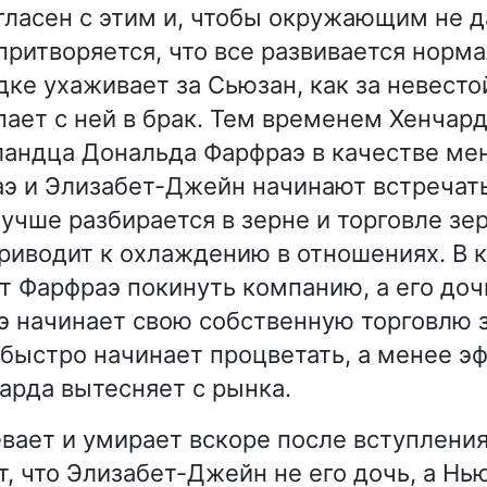
огласен с этим и, чтобы окружающим не д
притворяется, что все развивается норма
ке ухаживает за Сьюзан, как за невестой
пает с ней в брак. Тем временем Хенчар
андца Дональда Фарфраэ в качестве ме
э и Элизабет-Джейн начинают встречать
лучше разбирается в зерне и торговле зе
приводит к охлаждению в отношениях. В 
т Фарфраэ покинуть компанию, а его доч
э начинает свою собственную торговлю 
 быстро начинает процветать, а менее 
арда вытесняет с рынка.
вает и умирает вскоре после вступления
, что Элизабет-Джейн не его дочь, а Нью