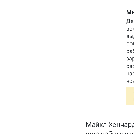
Ми
Де
ве
вы
ро
ра
за
св
на
но
Майкл Хенчард
ища работу в 