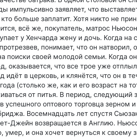
ады импульсивно заявляет, что выставляе
 кто больше заплатит. Хотя никто не при
ится, всё же, покупатель, матрос Ньюсон
купает у Хенчарда жену и дочь. Когда на
протрезвев, понимает, что он натворил, 
на поиски своей молодой семьи. Когда он
ед, оказывается, что все трое уже отплы
д идёт в церковь, и клянётся, что он в т
ода (столько же, как и его возраст на т
иваться от питья. В период, следующий з
в успешного оптового торговца зерном и
риджа. Восемнадцать лет спустя Сьюзан
ет-Джейн возвращается в Англию. Ньюсо
, умер, и она хочет вернуться к своему