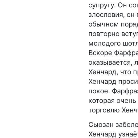
супругу. Он с
злословия, он 
обычном поряд
повторно всту
молодого шотл
Вскоре Фарфра
оказывается, 
Хенчард, что 
Хенчард проси
покое. Фарфра
которая очень
торговлю Хенч
Сьюзан заболе
Хенчард узнаёт