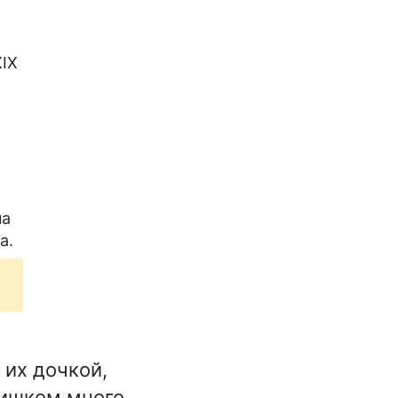
XIX
на
а.
 их дочкой,
лишком много