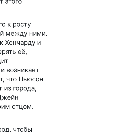
т этого
о к росту
й между ними.
к Хенчарду и
ерять её,
дит
 и возникает
т, что Ньюсон
 из города,
-Джейн
оим отцом.
.
род, чтобы