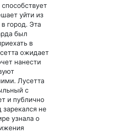
е способствует
шает уйти из
в город. Эта
арда был
приехать в
усетта ожидает
очет нанести
вуют
ними. Лусетта
сыльный с
ет и публично
д зарекался не
ире узнала о
нижения