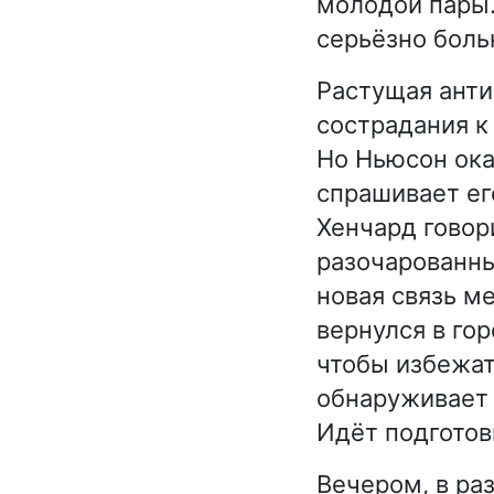
молодой пары. 
серьёзно боль
Растущая анти
сострадания 
Но Ньюсон ока
спрашивает его
Хенчард говор
разочарованны
новая связь м
вернулся в гор
чтобы избежа
обнаруживает 
Идёт подготов
Вечером, в ра