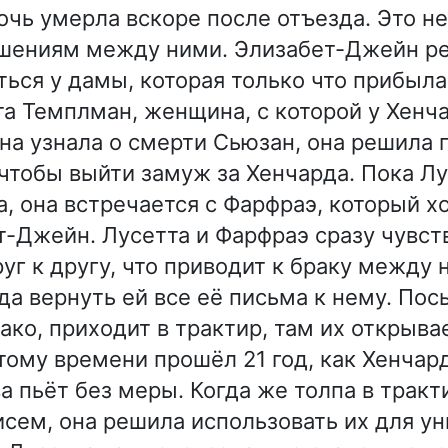
очь умерла вскоре после отъезда. Это н
шениям между ними. Элизабет-Джейн ре
ься у дамы, которая только что прибыла 
а Темплман, женщина, с которой у Хенч
она узнала о смерти Сьюзан, она решила 
чтобы выйти замуж за Хенчарда. Пока Л
а, она встречается с Фарфраэ, который х
т-Джейн. Лусетта и Фарфраэ сразу чувст
уг к другу, что приводит к браку между 
да вернуть ей все её письма к нему. По
ако, приходит в трактир, там их открыва
 тому времени прошёл 21 год, как Хенчар
ва пьёт без меры. Когда же толпа в тракт
сем, она решила использовать их для у