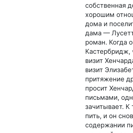
собственная д
хорошим отно
дома и поселит
дама — Лусетт
роман. Когда 
Кастербридж, 
визит Хенчард
визит Элизабе
притяжение др
просит Хенчар
письмами, одн
зачитывает. К
пить, и он сно
содержании пи