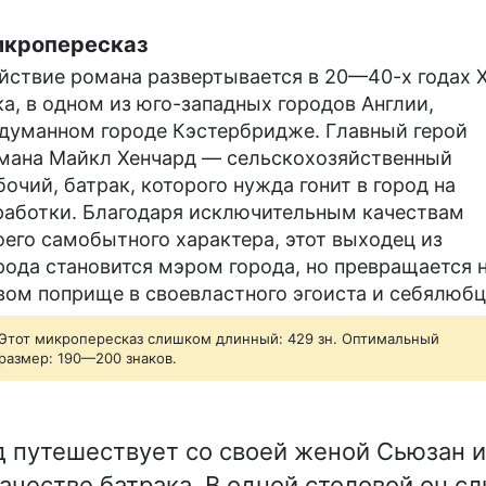
кропересказ
йствие романа развертывается в 20—40-х годах 
ка, в одном из юго-западных городов Англии,
думанном городе Кэстербридже. Главный герой
мана Майкл Хенчард — сельскохозяйственный
бочий, батрак, которого нужда гонит в город на
работки. Благодаря исключительным качествам
оего самобытного характера, этот выходец из
рода становится мэром города, но превращается 
вом поприще в своевластного эгоиста и себялюбц
Этот микропересказ слишком длинный: 429 зн. Оптимальный
размер: 190—200 знаков.
 путешествует со своей женой Сьюзан и
качестве батрака. В одной столовой он с