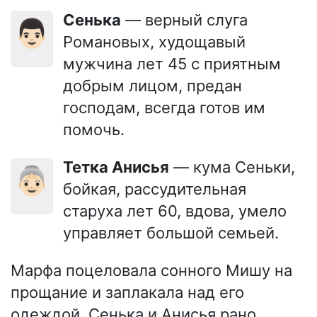
Сенька
— верный слуга
👨🏻
Романовых, худощавый
мужчина лет 45 с приятным
добрым лицом, предан
господам, всегда готов им
помочь.
Тетка Анисья
— кума Сеньки,
👵🏻
бойкая, рассудительная
старуха лет 60, вдова, умело
управляет большой семьей.
Марфа поцеловала сонного Мишу на
прощание и заплакала над его
одеждой. Сенька и Анисья рано