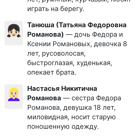
играть на берегу.
Танюша (Татьяна Федоровна
👧🏻
Романова)
— дочь Федора и
Ксении Романовых, девочка 8
лет, русоволосая,
быстроглазая, худенькая,
опекает брата.
Настасья Никитична
👱🏻‍♀️
Романова
— сестра Федора
Романова, девушка 18 лет,
миловидная, носит старую
поношенную одежду.