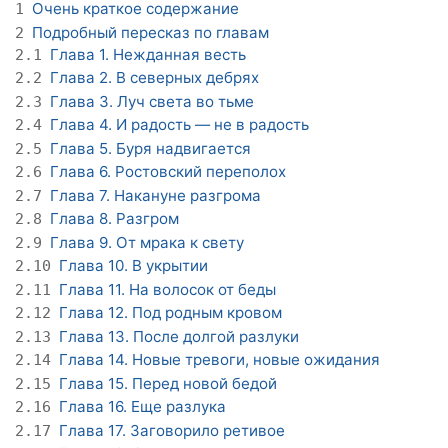
Очень краткое содержание
1
Подробный пересказ по главам
2
Глава 1. Нежданная весть
2.1
Глава 2. В северных дебрях
2.2
Глава 3. Луч света во тьме
2.3
Глава 4. И радость — не в радость
2.4
Глава 5. Буря надвигается
2.5
Глава 6. Ростовский переполох
2.6
Глава 7. Накануне разгрома
2.7
Глава 8. Разгром
2.8
Глава 9. От мрака к свету
2.9
Глава 10. В укрытии
2.10
Глава 11. На волосок от беды
2.11
Глава 12. Под родным кровом
2.12
Глава 13. После долгой разлуки
2.13
Глава 14. Новые тревоги, новые ожидания
2.14
Глава 15. Перед новой бедой
2.15
Глава 16. Еще разлука
2.16
Глава 17. Заговорило ретивое
2.17