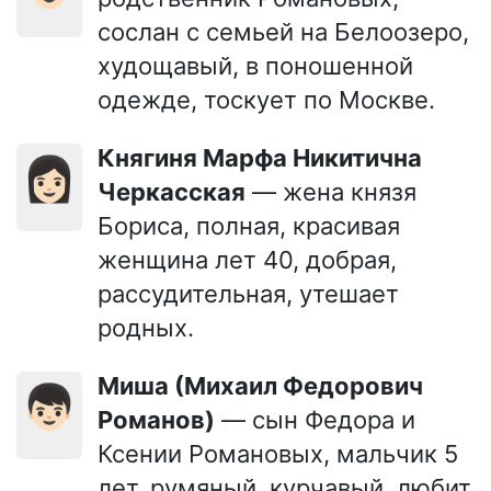
сослан с семьей на Белоозеро,
худощавый, в поношенной
одежде, тоскует по Москве.
Княгиня Марфа Никитична
👩🏻
Черкасская
— жена князя
Бориса, полная, красивая
женщина лет 40, добрая,
рассудительная, утешает
родных.
Миша (Михаил Федорович
👦🏻
Романов)
— сын Федора и
Ксении Романовых, мальчик 5
лет, румяный, курчавый, любит