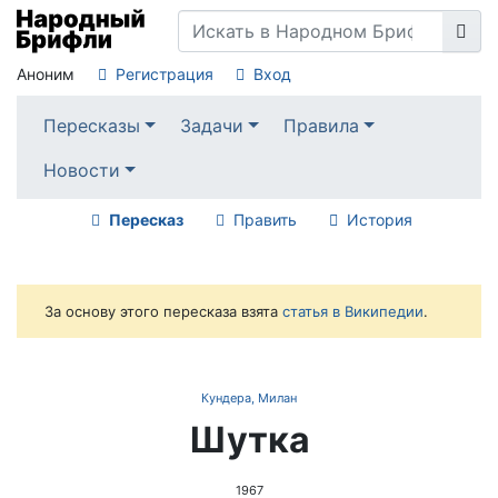
Аноним
Регистрация
Вход
Пересказы
Задачи
Правила
Новости
Пересказ
Править
История
За основу этого пересказа взята
статья в Википедии
.
Кундера, Милан
Шутка
1967