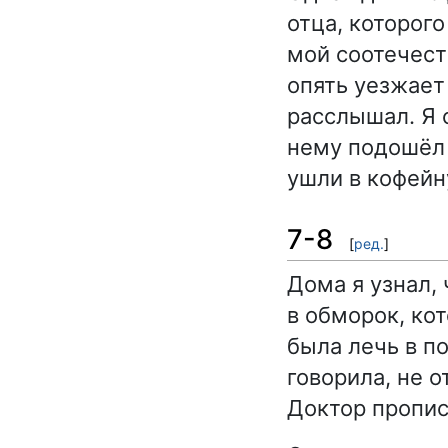
отца, которого
мой соотечест
опять уезжает 
расслышал. Я с
нему подошёл 
ушли в кофейну
7-8
[
ред.
]
Дома я узнал,
в обморок, ко
была лечь в п
говорила, не о
Доктор пропис