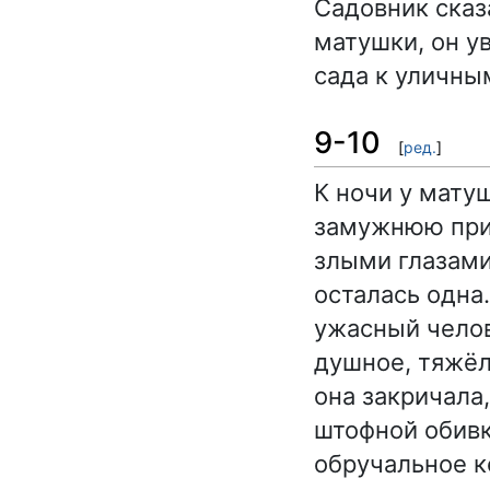
Садовник сказ
матушки, он у
сада к уличны
9-10
[
ред.
]
К ночи у мату
замужнюю при
злыми глазами
осталась одна
ужасный челов
душное, тяжёл
она закричала
штофной обивк
обручальное к