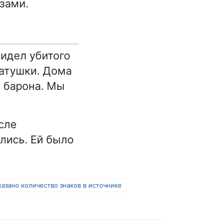
азами.
видел убитого
матушки. Дома
у барона. Мы
сле
лись. Ей было
казано количество знаков в источнике