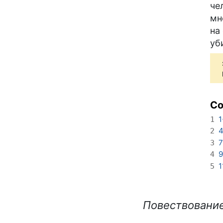
че
мн
на
уб
С
1
1
4
2
7
3
9
4
1
5
Повествование