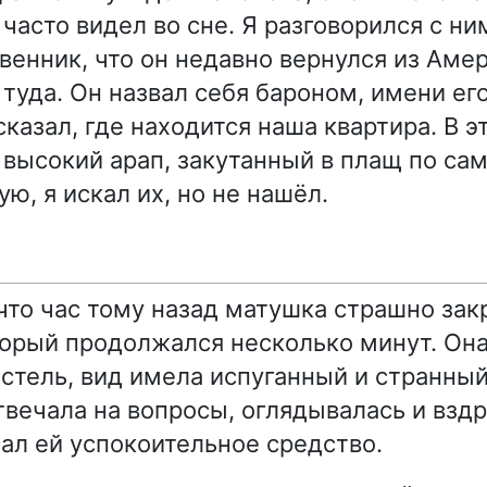
 часто видел во сне. Я разговорился с ним
венник, что он недавно вернулся из Амер
туда. Он назвал себя бароном, имени его
казал, где находится наша квартира. В э
высокий арап, закутанный в плащ по са
ю, я искал их, но не нашёл.
 что час тому назад матушка страшно зак
торый продолжался несколько минут. Он
остель, вид имела испуганный и странный
твечала на вопросы, оглядывалась и вздр
ал ей успокоительное средство.