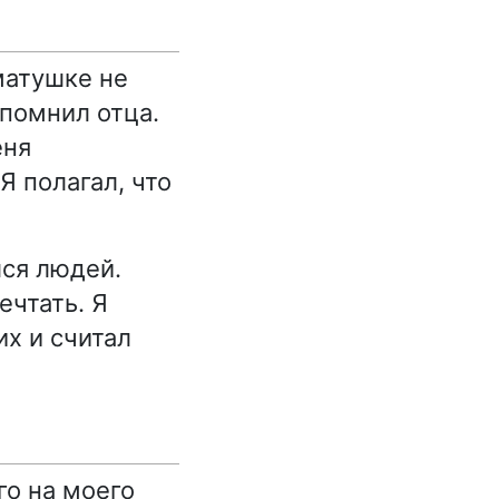
матушке не
 помнил отца.
еня
Я полагал, что
лся людей.
ечтать. Я
их и считал
го на моего