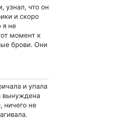
, узнал, что он
ики и скоро
 я не
тот момент к
мые брови. Они
ричала и упала
а вынуждена
, ничего не
агивала.