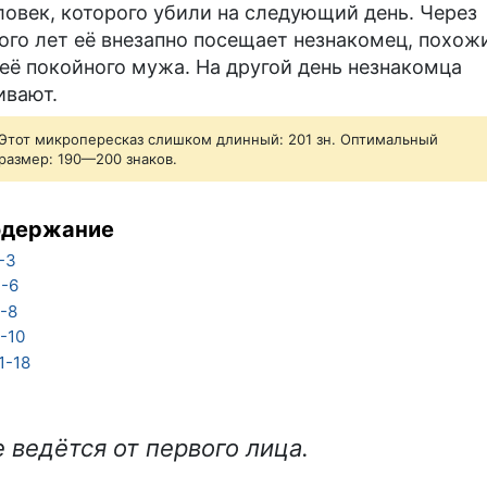
ловек, которого убили на следующий день. Через
ого лет её внезапно посещает незнакомец, похож
 её покойного мужа. На другой день незнакомца
ивают.
Этот микропересказ слишком длинный: 201 зн. Оптимальный
размер: 190—200 знаков.
одержание
-3
-6
-8
-10
1-18
 ведётся от первого лица.