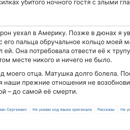
илках убитого ночного гостя с злыми гл
арон уехал в Америку. Позже в дюнах я у
 с его пальца обручальное кольцо моей 
л ей. Она потребовала отвести её к труп
том месте никого и ничего не было.
ед моего отца. Матушка долго болела. По
 наши прежние отношения не возобнови
ой – до самой её смерти.
ван Сергеевич
Не указан код языка оригинала
Рассказы
Не у