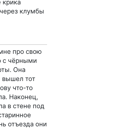
е крика
 через клумбы
 мне про свою
р с чёрными
рты. Она
ы вышел тот
ову что-то
ла. Наконец,
а в стене под
 старинное
нь отъезда они