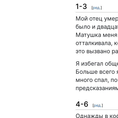
1-3
[
ред.
]
Мой отец умер
было и двадца
Матушка меня 
отталкивала, к
это вызвано р
Я избегал общ
Больше всего я
много спал, п
предсказания
4-6
[
ред.
]
Однажды в коф