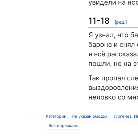
увидели на нос
11-18
[
ред.
]
Я узнал, что б
барона и снял
я всё рассказа
пошли, но на э
Так пропал сл
выздоровления
неловко со мн
Категории
:
Не указан эмодзи
Тургенев, И
Все пересказы