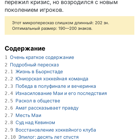
пережил кризис, но возродился с новым
поколением игроков.
Этот микропересказ слишком длинный: 202 зн.
Оптимальный размер: 190—200 знаков.
Содержание
Очень краткое содержание
1
Подробный пересказ
2
Жизнь в Бьорнстаде
2.1
Юниорская хоккейная команда
2.2
Победа в полуфинале и вечеринка
2.3
Изнасилование Маи и его последствия
2.4
Раскол в обществе
2.5
Амат рассказывает правду
2.6
Месть Маи
2.7
Суд над Кевином
2.8
Восстановление хоккейного клуба
2.9
Эпилог: десять лет спустя
2.10