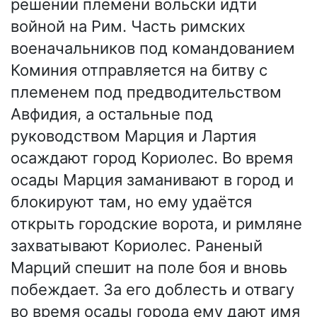
решении племени вольски идти
войной на Рим. Часть римских
военачальников под командованием
Коминия отправляется на битву с
племенем под предводительством
Авфидия, а остальные под
руководством Марция и Лартия
осаждают город Кориолес. Во время
осады Марция заманивают в город и
блокируют там, но ему удаётся
открыть городские ворота, и римляне
захватывают Кориолес. Раненый
Марций спешит на поле боя и вновь
побеждает. За его доблесть и отвагу
во время осады города ему дают имя