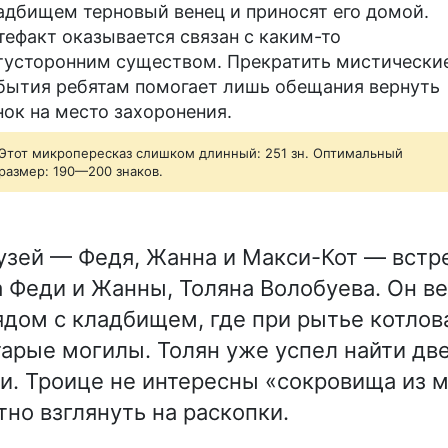
адбищем терновый венец и приносят его домой.
тефакт оказывается связан с каким-то
тусторонним существом. Прекратить мистически
бытия ребятам помогает лишь обещания вернуть
нок на место захоронения.
Этот микропересказ слишком длинный: 251 зн. Оптимальный
размер: 190—200 знаков.
рузей — Федя, Жанна и Макси-Кот — вст
 Феди и Жанны, Толяна Волобуева. Он ве
рядом с кладбищем, где при рытье котлов
арые могилы. Толян уже успел найти дв
и. Троице не интересны «сокровища из м
но взглянуть на раскопки.