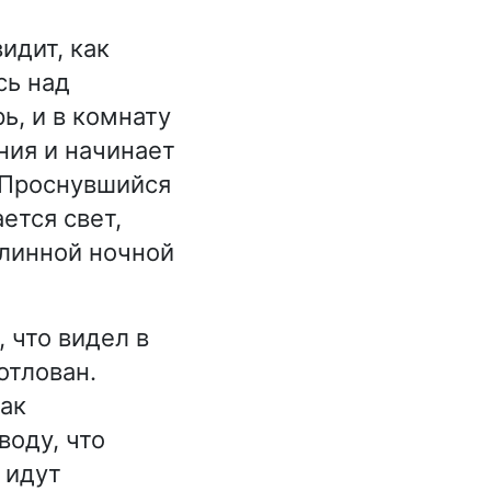
идит, как
сь над
ь, и в комнату
ния и начинает
. Проснувшийся
ется свет,
длинной ночной
 что видел в
отлован.
как
воду, что
 идут