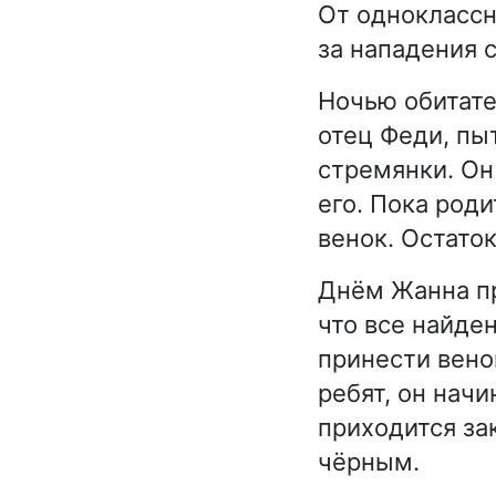
От одноклассн
за нападения с
Ночью обитате
отец Феди, пы
стремянки. Он
его. Пока род
венок. Остато
Днём Жанна пр
что все найде
принести вено
ребят, он начи
приходится за
чёрным.