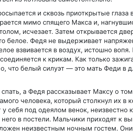
осыпается и сквозь приоткрытые глаза в
рается мимо спящего Макса и, нагнувши
олом, исчезает. Затем открывается двер
то белое. Федя не выдерживает напряже
белое взвивается в воздух, истошно вопя
соединяется к крикам. Как только зажига
но, что белый силуэт — это мать Феди в 
спать, а Федя рассказывает Максу о том,
амого человека, который столкнул их в к
 у себя под одеялом венок, неизвестно 
 него в постели. Мальчики приходят к вы
ложен неизвестным ночным гостем. Они