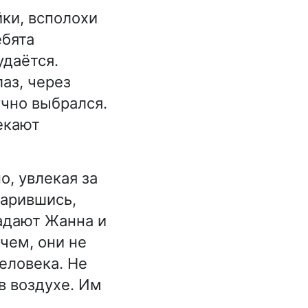
йки, всполохи
ебята
удаётся.
аз, через
учно выбрался.
екают
о, увлекая за
дарившись,
падают Жанна и
ачем, они не
еловека. Не
в воздухе. Им