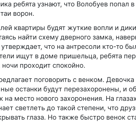
ика ребята узнают, что Волобуев попал в
таи ворон.
лей квартиры будят жуткие вопли и дики
таясь найти схему дверного замка, навер
 утверждает, что на антресоли кто-то бы
ители ищут в доме пришельца, ребята пе
к ночи проходит спокойно.
едлагает поговорить с венком. Девочка 
нные останки будут перезахоронены, и о
к на место нового захоронения. На глаз
нает светлеть до такой степени, что дру
крывать глаза. Но также быстро венок ст