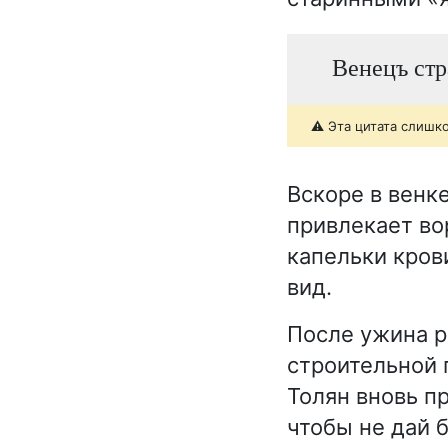
Венецъ стр
⚠️ Эта цитата слишк
Вскоре в венк
привлекает во
капельки кров
вид.
После ужина р
строительной 
Толян вновь пр
чтобы не дай б