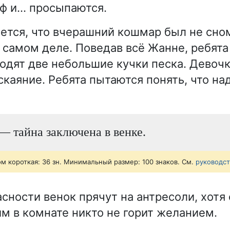
ф и… просыпаются.
ется, что вчерашний кошмар был не сном
 самом деле. Поведав всё Жанне, ребят
ходят две небольшие кучки песка. Девоч
скаяние. Ребята пытаются понять, что на
— тайна заключена в венке.
ом короткая: 36 зн. Минимальный размер: 100 знаков. См.
руководс
асности венок прячут на антресоли, хотя
им в комнате никто не горит желанием.