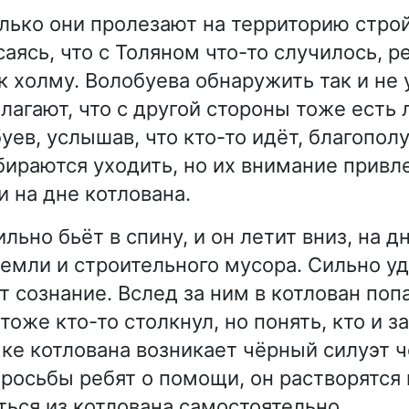
олько они пролезают на территорию стро
аясь, что с Толяном что-то случилось, р
к холму. Волобуева обнаружить так и не 
агают, что с другой стороны тоже есть л
уев, услышав, что кто-то идёт, благопол
бираются уходить, но их внимание привл
и на дне котлована.
льно бьёт в спину, и он летит вниз, на дн
земли и строительного мусора. Сильно у
т сознание. Вслед за ним в котлован по
тоже кто-то столкнул, но понять, кто и з
мке котлована возникает чёрный силуэт ч
просьбы ребят о помощи, он растворятся 
ться из котлована самостоятельно.