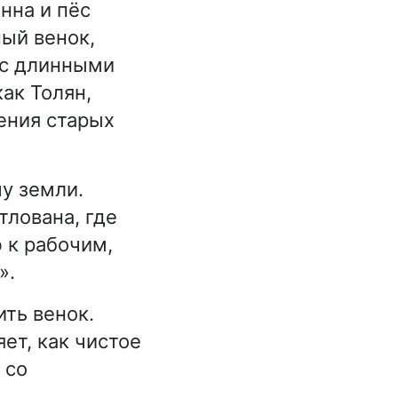
нна и пёс
ный венок,
 с длинными
ак Толян,
нения старых
у земли.
тлована, где
 к рабочим,
».
ть венок.
ет, как чистое
 со