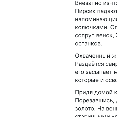
Внезапно из-п
Пирсик падают
напоминающий
колючками. Опа
сопрут венок,
останков.
Охваченный жа
Раздаётся свир
его засыпает 
которые и осв
Придя домой к
Порезавшись, д
золото. На ве
старинными «я