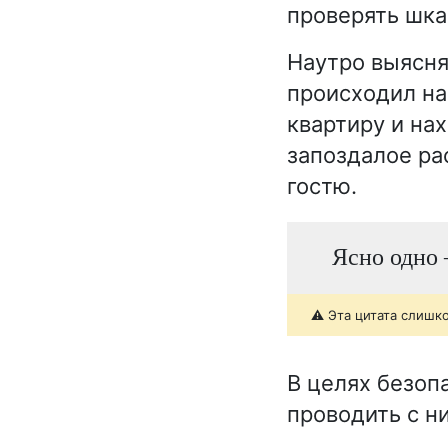
проверять шка
Наутро выясня
происходил на
квартиру и на
запоздалое ра
гостю.
Ясно одно 
⚠️ Эта цитата слишк
В целях безоп
проводить с н