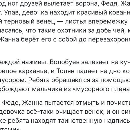
од ног друзей вылетает ворона, Федя, Жа
. Упав, девочка находит красивый кован
 терновый венец — листья вперемежку
саясь, что такие охотники за добычей, к
 Жанна берёт его с собой до перезахоро
ждой наживы, Волобуев залезает на куч
епое карканье, и Толян падает на дно ко
мусором. Ребята обращаются за помощью
обождают мальчика из «мусорного плена
 Феде, Жанна пытается отмыть и почисти
евочка всё-таки очищает венок, и он сия
нке ребята находят таинственную надпись
тями».