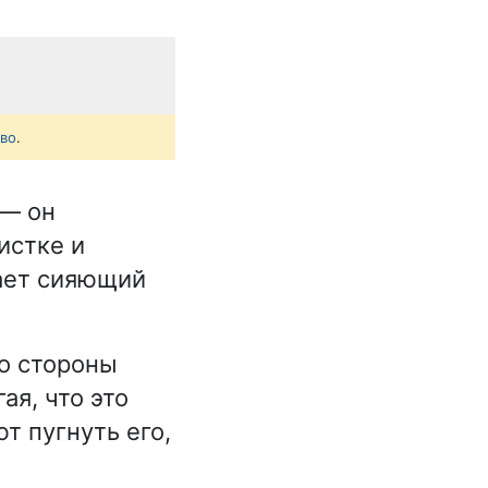
тво
.
 — он
истке и
тает сияющий
Со стороны
я, что это
т пугнуть его,