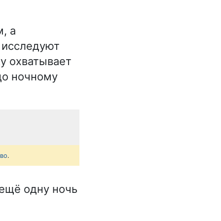
, а
а исследуют
ку охватывает
до ночному
тво
.
 ещё одну ночь