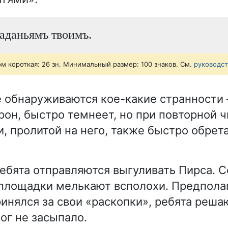
аданьямъ твоимъ.
ом короткая: 26 зн. Минимальный размер: 100 знаков. См.
руководс
е обнаруживаются кое-какие странности
рон, быстро темнеет, но при повторной ч
и, пролитой на него, также быстро обре
ебята отправляются выгуливать Пирса. 
площадки мелькают всполохи. Предполага
инялся за свои «раскопки», ребята решаю
ог не засыпало.