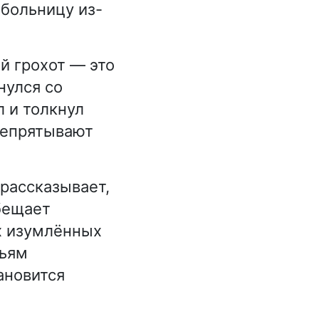
 больницу из-
й грохот — это
нулся со
л и толкнул
репрятывают
рассказывает,
бещает
ах изумлённых
зьям
ановится