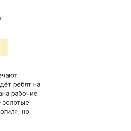
е
речают
дёт ребят на
ана рабочие
е золотые
огил», но