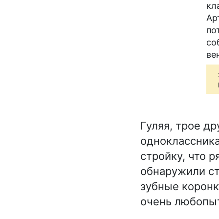
кл
Ар
по
со
ве
Гуляя, трое д
одноклассника
стройку, что 
обнаружили ст
зубные коронк
очень любопыт