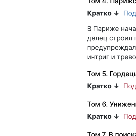
Том 4. Парижс
Кратко ↓
Под
В Париже нача
делец строил 
предупреждал 
интриг и трево
Том 5. Гордец
Кратко ↓
Под
Том 6. Униже
Кратко ↓
Под
Том 7. В поис