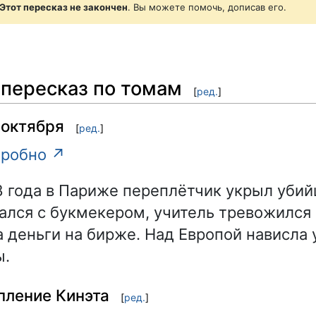
Этот пересказ не закончен
. Вы можете помочь, дописав его.
пересказ по томам
[
ред.
]
 октября
[
ред.
]
робно ↗
8 года в Париже переплётчик укрыл убий
ался с букмекером, учитель тревожился 
а деньги на бирже. Над Европой нависла 
ы.
пление Кинэта
[
ред.
]