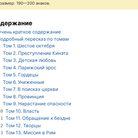
размер: 190—200 знаков.
одержание
чень краткое содержание
одробный пересказ по томам
Том 1. Шестое октября
1
Том 2. Преступление Кинэта
2
Том 3. Детская любовь
3
Том 4. Парижский эрос
4
Том 5. Гордецы
5
Том 6. Униженные
6
Том 7. В поисках церкви
7
Том 8. Провинция
8
Том 9. Нарастание опасности
9
Том 10. Власть
10
Том 11. Обращение к бездне
11
Том 12. Творцы
12
Том 13. Миссия в Рим
13