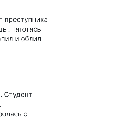
л преступника
ы. Тяготясь
елил и облил
. Студент
.
олась с