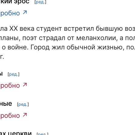
кий эрос
[
ред.
]
робно ↗
ла XX века студент встретил бывшую в
планы, поэт страдал от меланхолии, а по
о войне. Город жил обычной жизнью, по
г.
ы
[
ред.
]
робно ↗
нные
[
ред.
]
робно ↗
ках церкви
[
ред.
]