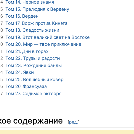
Том 14. Черное знамя
14
Том 15. Прелюдия к Вердену
15
Том 16. Верден
16
Том 17. Ворж против Кинэта
17
Том 18. Сладость жизни
18
Том 19. Этот великий свет на Востоке
19
Том 20. Мир — твое приключение
20
Том 21. Дни в горах
21
Том 22. Труды и радости
22
Том 23. Рождение банды
23
Том 24. Явки
24
Том 25. Волшебный ковер
25
Том 26. Франсуаза
26
Том 27. Седьмое октября
27
кое содержание
[
ред.
]