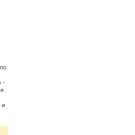
 по
 -
ая
 и