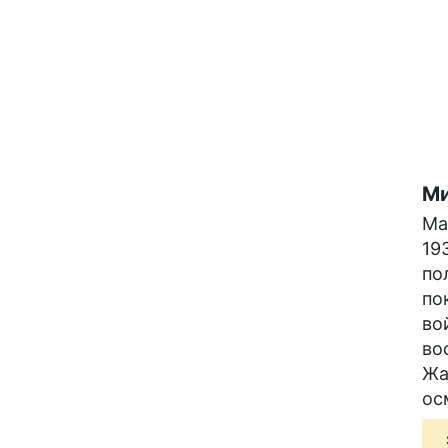
Ми
Ма
19
по
по
во
во
Жа
ос