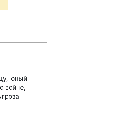
цу, юный
о войне,
угроза