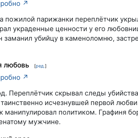
робно ↗
а пожилой парижанки переплётчик укры
рал украденные ценности у его любовниц
он заманил убийцу в каменоломню, застр
я любовь
[
ред.
]
робно ↗
од. Переплётчик скрывал следы убийства
 таинственно исчезнувшей первой любви
 манипулировал политиком. Графиня бор
енатому мужчине.