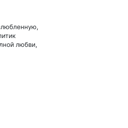
озлюбленную,
литик
лной любви,