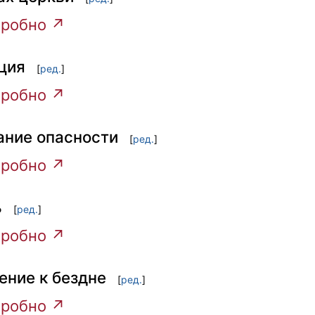
робно ↗
ция
[
ред.
]
робно ↗
ание опасности
[
ред.
]
робно ↗
ь
[
ред.
]
робно ↗
ение к бездне
[
ред.
]
робно ↗