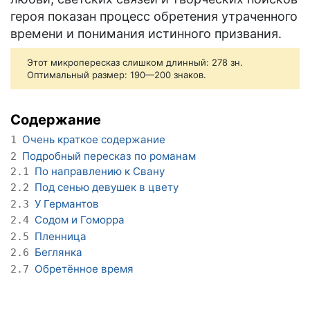
героя показан процесс обретения утраченного
времени и понимания истинного призвания.
Этот микропересказ слишком длинный: 278 зн.
Оптимальный размер: 190—200 знаков.
Содержание
Очень краткое содержание
1
Подробный пересказ по романам
2
По направлению к Свану
2.1
Под сенью девушек в цвету
2.2
У Германтов
2.3
Содом и Гоморра
2.4
Пленница
2.5
Беглянка
2.6
Обретённое время
2.7