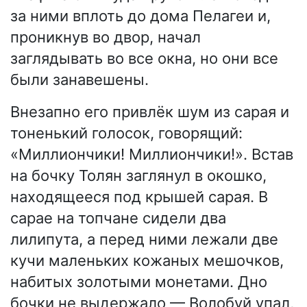
за ними вплоть до дома Пелагеи и,
проникнув во двор, начал
заглядывать во все окна, но они все
были занавешены.
Внезапно его привлёк шум из сарая и
тоненький голосок, говорящий:
«Миллиончики! Миллиончики!». Встав
на бочку Толян заглянул в окошко,
находящееся под крышей сарая. В
сарае на топчане сидели два
лилипута, а перед ними лежали две
кучи маленьких кожаных мешочков,
набитых золотыми монетами. Дно
бочки не выдержало — Волобуй упал,