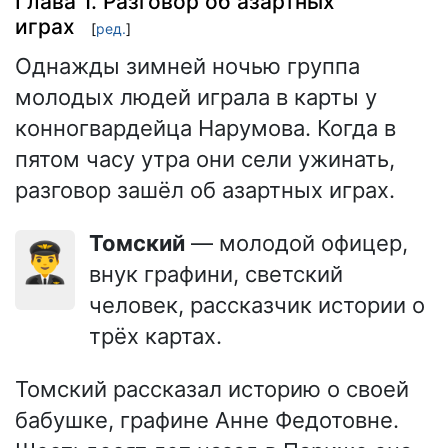
Глава 1. Разговор об азартных
играх
[
ред.
]
Однажды зимней ночью группа
молодых людей играла в карты у
конногвардейца Нарумова. Когда в
пятом часу утра они сели ужинать,
разговор зашёл об азартных играх.
Томский
— молодой офицер,
👨‍✈️
внук графини, светский
человек, рассказчик истории о
трёх картах.
Томский рассказал историю о своей
бабушке, графине Анне Федотовне.