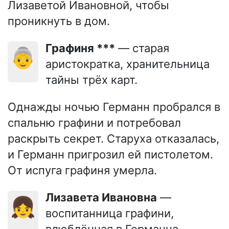
Лизаветой Ивановной, чтобы
проникнуть в дом.
Графиня ***
— старая
👵
аристократка, хранительница
тайны трёх карт.
Однажды ночью Германн пробрался в
спальню графини и потребовал
раскрыть секрет. Старуха отказалась,
и Германн пригрозил ей пистолетом.
От испуга графиня умерла.
Лизавета Ивановна
—
👧
воспитанница графини,
влюблённая в Германна.