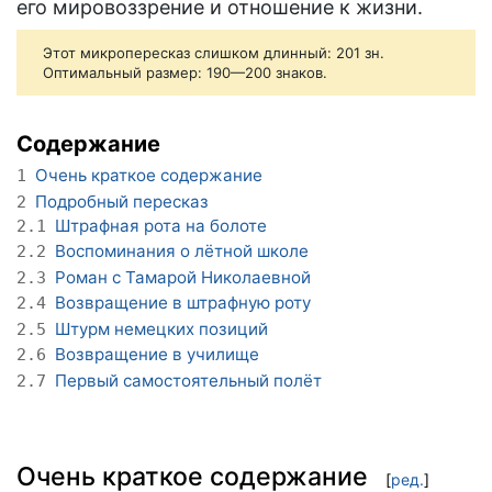
его мировоззрение и отношение к жизни.
Этот микропересказ слишком длинный: 201 зн.
Оптимальный размер: 190—200 знаков.
Содержание
Очень краткое содержание
1
Подробный пересказ
2
Штрафная рота на болоте
2.1
Воспоминания о лётной школе
2.2
Роман с Тамарой Николаевной
2.3
Возвращение в штрафную роту
2.4
Штурм немецких позиций
2.5
Возвращение в училище
2.6
Первый самостоятельный полёт
2.7
Очень краткое содержание
[
ред.
]