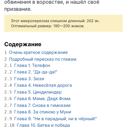
обвинения в воровстве, и нашёл своё
призвание.
Этот микропересказ слишком длинный: 202 зн.
Оптимальный размер: 190—200 знаков.
Содержание
Очень краткое содержание
1
Подробный пересказ по главам
2
Глава 1. Телефон
2.1
Глава 2. "Да-да-да!"
2.2
Глава 3. Зюзя
2.3
Глава 4. Невесёлая дорога
2.4
Глава 5. Циндилиндер
2.5
Глава 6. Мама. Дядя Фома
2.6
Глава 7. Снова в гимназии
2.7
Глава 8. За спиною у Муни
2.8
Глава 9. "Ни в парадный, ни в чёрный!"
2.9
Глава 10. Битва и победа
2.10