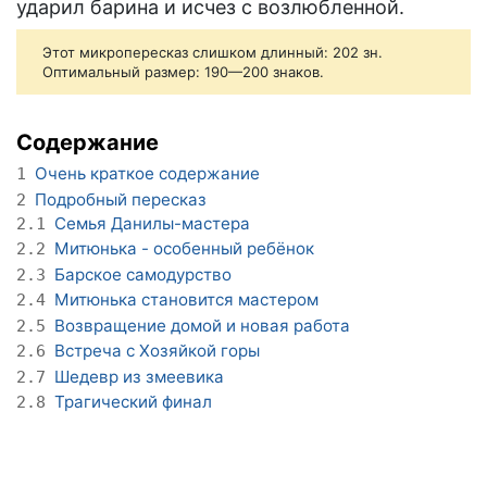
ударил барина и исчез с возлюбленной.
Этот микропересказ слишком длинный: 202 зн.
Оптимальный размер: 190—200 знаков.
Содержание
Очень краткое содержание
1
Подробный пересказ
2
Семья Данилы-мастера
2.1
Митюнька - особенный ребёнок
2.2
Барское самодурство
2.3
Митюнька становится мастером
2.4
Возвращение домой и новая работа
2.5
Встреча с Хозяйкой горы
2.6
Шедевр из змеевика
2.7
Трагический финал
2.8