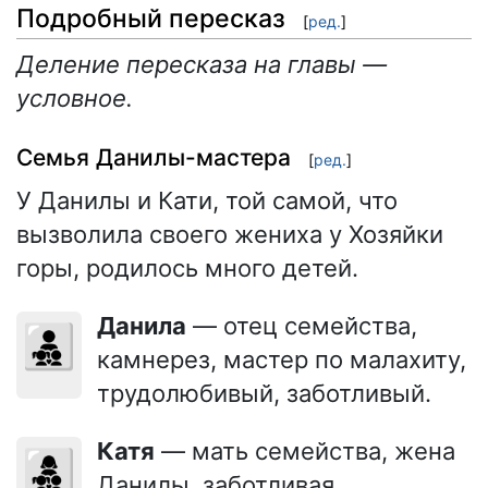
Подробный пересказ
[
ред.
]
Деление пересказа на главы —
условное.
Семья Данилы-мастера
[
ред.
]
У Данилы и Кати, той самой, что
вызволила своего жениха у Хозяйки
горы, родилось много детей.
Данила
— отец семейства,
👨‍👧‍👦
камнерез, мастер по малахиту,
трудолюбивый, заботливый.
Катя
— мать семейства, жена
👩‍👧‍👦
Данилы, заботливая,