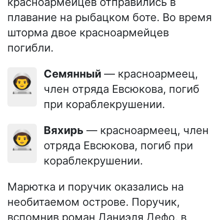
красноармейцев отправились в
плавание на рыбацком боте. Во время
шторма двое красноармейцев
погибли.
Семянный
— красноармеец,
👨‍🚀
член отряда Евсюкова, погиб
при кораблекрушении.
Вяхирь
— красноармеец, член
👨‍🚀
отряда Евсюкова, погиб при
кораблекрушении.
Марютка и поручик оказались на
необитаемом острове. Поручик,
вспомнив роман Даниэля Дефо, в