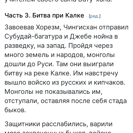
Часть 3. Битва при Калке
[
ред.
]
Завоевав Хорезм, Чингисхан отправил
Субудай-багатура и Джебе нойна в
разведку, на запад. Пройдя через
много земель и народов, монголы
дошли до Руси. Там они выиграли
битву на реке Калке. Им навстречу
вышло войско из русских и кипчаков.
Монголы не показывались им,
отступали, оставляя после себя стада
быков.
Защитники расслабились, варили
мясо захваченных быков, войско