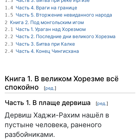
Часть 3. Битва при реке Иргизе
1.3
Часть 4. Враги на границе
1.4
Часть 5. Вторжение невиданного народа
1.5
Книга 2. Под монгольским игом
2
Часть 1. Ураган над Хорезмом
2.1
Часть 2. Последние дни великого Хорезма
2.2
Часть 3. Битва при Калке
2.3
Часть 4. Конец Чингисхана
2.4
Книга 1. В великом Хорезме всё
спокойно
[
ред.
]
Часть 1. В плаще дервиша
[
ред.
]
Дервиш Хаджи-Рахим нашёл в
пустыне человека, раненого
разбойниками.