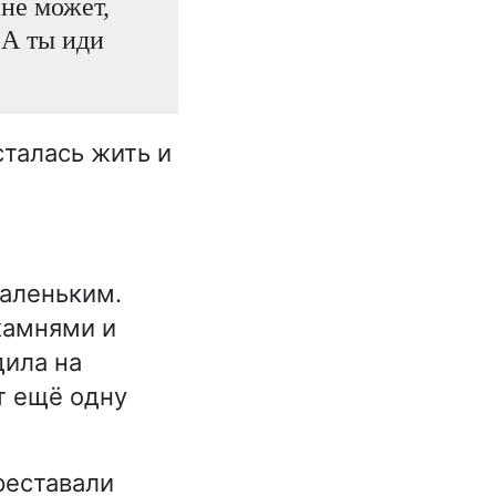
 не может,
 А ты иди
сталась жить и
маленьким.
 камнями и
дила на
ет ещё одну
реставали