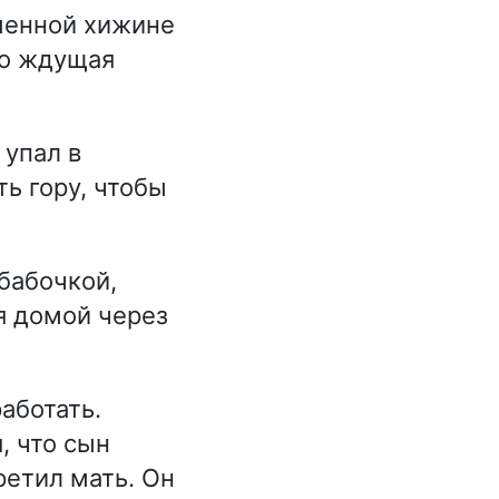
менной хижине
во ждущая
 упал в
ть гору, чтобы
бабочкой,
я домой через
аботать.
, что сын
ретил мать. Он