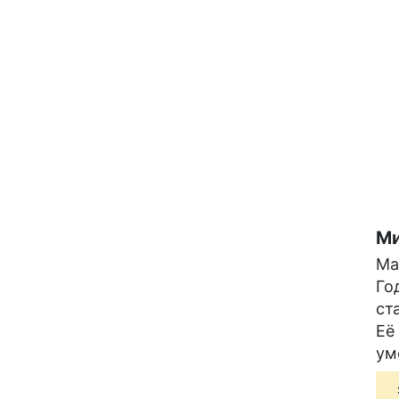
Ми
Ма
Го
ст
Её
ум