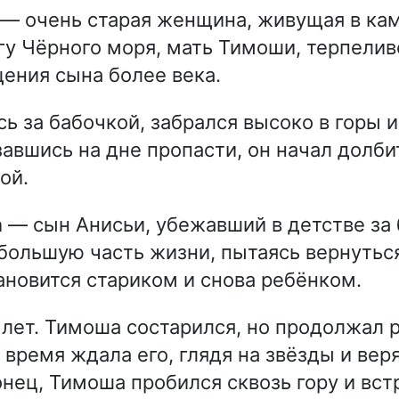
— очень старая женщина, живущая в ка
гу Чёрного моря, мать Тимоши, терпели
ения сына более века.
ь за бабочкой, забрался высоко в горы и
авшись на дне пропасти, он начал долби
ой.
а
— сын Анисьи, убежавший в детстве за 
большую часть жизни, пытаясь вернутьс
тановится стариком и снова ребёнком.
лет. Тимоша состарился, но продолжал р
 время ждала его, глядя на звёзды и веря
онец, Тимоша пробился сквозь гору и вст