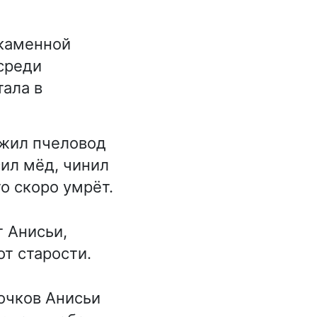
 каменной
среди
тала в
 жил пчеловод
сил мёд, чинил
о скоро умрёт.
 Анисьи,
от старости.
 очков Анисьи