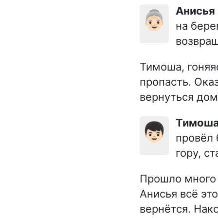
Анисья
👵🏻
на бере
возвращ
Тимоша, гоняяс
пропасть. Оказ
вернуться дом
Тимош
👦🏻
провёл 
гору, с
Прошло много 
Анисья всё это
вернётся. Нак