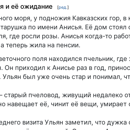
ья и её ожидание
[
ред.
]
ного моря, у подножия Кавказских гор, в
тарушка по имени Анисья. Её дом стоял 
я, где росли розы. Анисья когда-то рабо
 а теперь жила на пенсии.
веточного поля находился пчельник, где
. Он приходил к Анисье раз в год, прино
 Ульян был уже очень стар и понимал, чт
 старый пчеловод, живущий недалеко от
о навещает её, чинит её вещи, умирает 
еднего визита Ульян заметил, что дужка