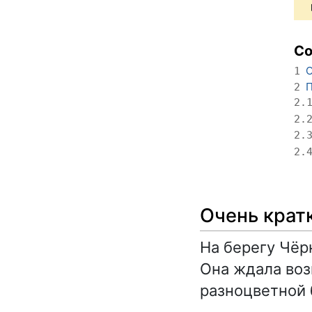
С
О
1
П
2
2.
2.
2.
2.
Очень крат
На берегу Чёр
Она ждала воз
разноцветной 