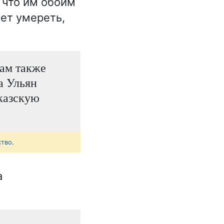
, что им обоим
жет умереть,
там также
а Ульян
вказскую
ство
.
а