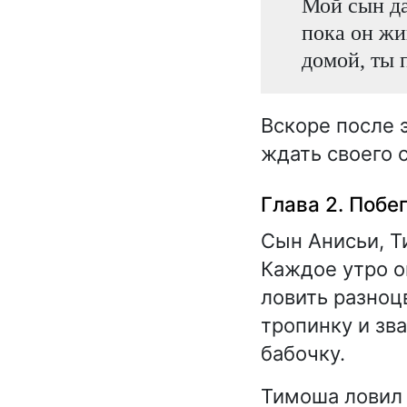
Мой сын да
пока он жи
домой, ты 
Вскоре после э
ждать своего 
Глава 2. Побе
Сын Анисьи, Т
Каждое утро о
ловить разноц
тропинку и зва
бабочку.
Тимоша ловил 