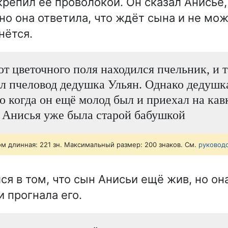
укрепил её проволокой. Он сказал Анисье
 но она ответила, что ждёт сына и не мо
нётся.
от цветочного поля находился пчельник, и 
л пчеловод дедушка Ульян. Однако дедушк
то когда он ещё молод был и приехал на ка
о Анисья уже была старой бабушкой
ом длинная: 221 зн. Максимальный размер: 200 знаков. См.
руковод
ся в том, что сын Анисьи ещё жив, но он
 прогнала его.