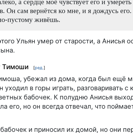
леко, а сердце моё чувствует его и умереть
в. Он сам вернётся ко мне, и я дождусь его.
по-пустому живёшь.
того Ульян умер от старости, а Анисья о
сына.
г Тимоши
[
ред.
]
имоша, убежал из дома, когда был ещё 
н уходил в горы играть, разговаривать с
ветных бабочек. К полудню Анисья выхо
ла его, но он всегда отвечал, что пойма
бабочек и приносил их домой, но они пе