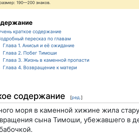
размер: 190—200 знаков.
одержание
чень краткое содержание
одробный пересказ по главам
Глава 1. Анисья и её ожидание
1
Глава 2. Побег Тимоши
2
Глава 3. Жизнь в каменной пропасти
3
Глава 4. Возвращение к матери
4
кое содержание
[
ред.
]
ного моря в каменной хижине жила стар
вращения сына Тимоши, убежавшего в де
бабочкой.