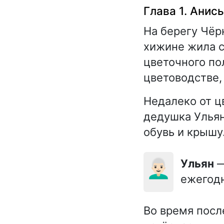
Глава 1. Анис
На берегу Чёр
хижине жила с
цветочного пол
цветоводстве,
Недалеко от ц
дедушка Ульян
обувь и крышу.
👨🏻‍🦳
Ульян
—
ежегодн
Во время посл