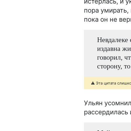
истёрлась, и 
пора умирать,
пока он не вер
Невдалеке 
издавна жи
говорил, ч
сторону, т
⚠️ Эта цитата слишк
Ульян усомнил
рассердилась и