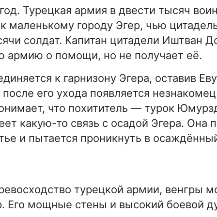
 год. Турецкая армия в двести тысяч вои
к маленькому городу Эгер, чью цитаде
сячи солдат. Капитан цитадели Иштван Д
 армию о помощи, но не получает её.
единяется к гарнизону Эгера, оставив Ев
 после его ухода появляется незнакомец
онимает, что похититель — турок Юмурзд
ет какую-то связь с осадой Эгера. Она 
тье и пытается проникнуть в осаждённый
ревосходство турецкой армии, венгры м
. Его мощные стены и высокий боевой д