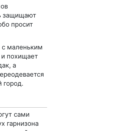
нов
ль защищают
обо просит
у с маленьким
 и похищает
ак, а
переодевается
 город.
огут сами
ух гарнизона