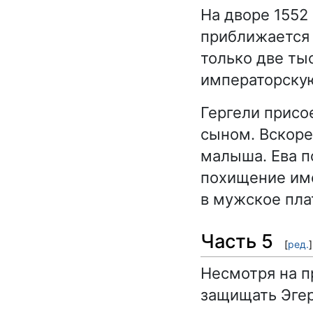
На дворе 1552
приближается 
только две ты
императорскую
Гергели присо
сыном. Вскоре
малыша. Ева п
похищение име
в мужское пла
Часть 5
[
ред.
]
Несмотря на п
защищать Эгер