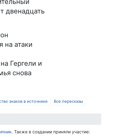
ительный
ет двенадцать
рон
я на атаки
на Гергели и
мья снова
ство знаков в источнике
Все пересказы
ипник
. Также в создании приняли участие: