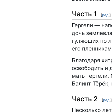
Часть 1
[
ред.
]
Гергели — нап
дочь землевла
гуляющих по л
его пленникам
Благодаря хит
освободить и 
мать Гергели.
Балинт Тёрёк,
Часть 2
[
ред.
]
Несколько лет