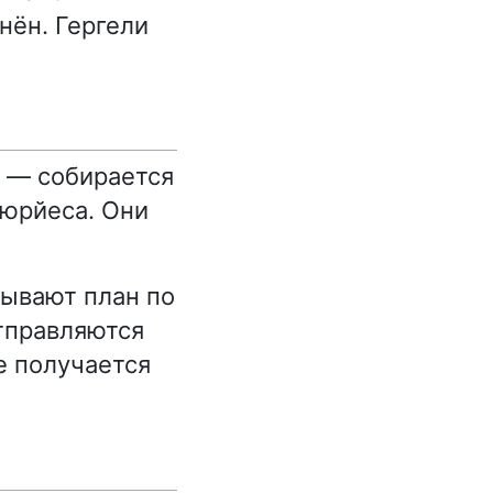
нён. Гергели
н — собирается
Фюрйеса. Они
тывают план по
тправляются
е получается