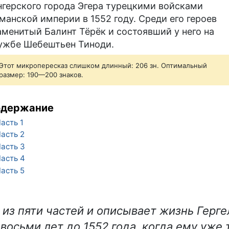
нгерского города Эгера турецкими войсками
манской империи в 1552 году. Среди его героев
аменитый Балинт Тёрёк и состоявший у него на
ужбе Шебештьен Тиноди.
Этот микропересказ слишком длинный: 206 зн. Оптимальный
размер: 190—200 знаков.
одержание
асть 1
асть 2
асть 3
асть 4
асть 5
 из пяти частей и описывает жизнь Герге
восьми лет до 1552 года, когда ему уже 