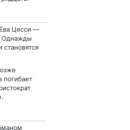
 Ева Цесси —
м. Однажды
и становятся
позже
в погибает
аристократ
.
обманом