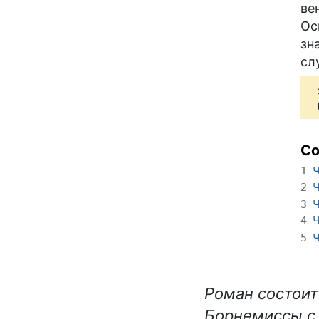
ве
Ос
зн
сл
С
Ч
1
Ч
2
Ч
3
Ч
4
Ч
5
Роман состоит
Борнемиссы с 