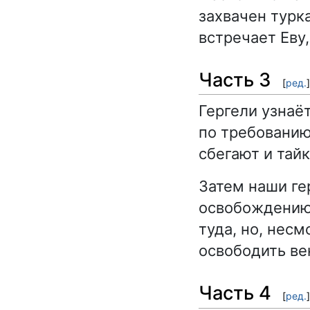
захвачен турка
встречает Еву
Часть 3
[
ред.
]
Гергели узнаё
по требованию
сбегают и тай
Затем наши ге
освобождению 
туда, но, нес
освободить ве
Часть 4
[
ред.
]