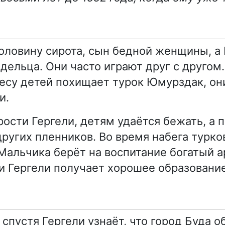
оловину сирота, сын бедной женщины, а
дельца. Они часто играют друг с друго
есу детей похищает турок Юмурздак, он
и.
рости Гергели, детям удаётся бежать, а 
других пленников. Во время набега турко
 Мальчика берёт на воспитание богатый 
 и Гергели получает хорошее образование
 спустя Гергели узнаёт, что город Буда 