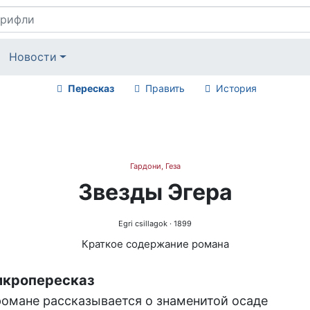
Новости
Пересказ
Править
История
Гардони, Геза
Звезды Эгера
Egri csillagok
· 1899
Краткое содержание романа
кропересказ
романе рассказывается о знаменитой осаде