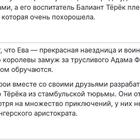
ми, а его воспитатель Балиант Тёрёк пле
, которая очень похорошела.
т, что Ева — прекрасная наездница и вои
 королевы замуж за трусливого Адама 
ком обручаются.
рои вместе со своими друзьями разраба
Тёрёка из стамбульской тюрьмы. Они о
мотря на множество приключений, у них н
нгерского аристократа.