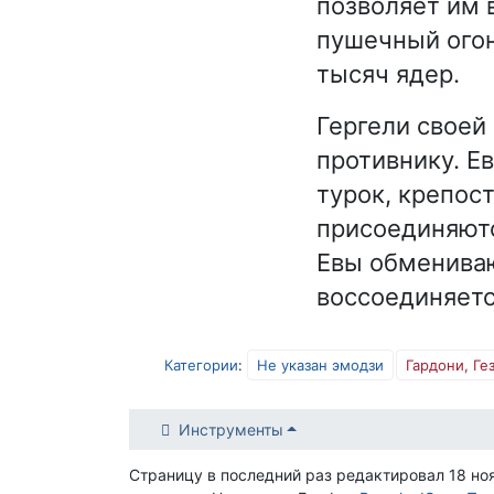
позволяет им 
пушечный огон
тысяч ядер.
Гергели своей
противнику. Ев
турок, крепос
присоединяютс
Евы обмениваю
воссоединяетс
Категории
:
Не указан эмодзи
Гардони, Ге
Инструменты
Страницу в последний раз редактировал 18 но