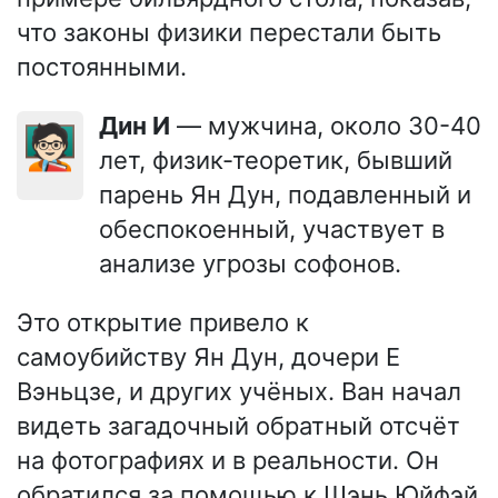
что законы физики перестали быть
постоянными.
Дин И
— мужчина, около 30-40
🧑🏻‍🏫
лет, физик-теоретик, бывший
парень Ян Дун, подавленный и
обеспокоенный, участвует в
анализе угрозы софонов.
Это открытие привело к
самоубийству Ян Дун, дочери Е
Вэньцзе, и других учёных. Ван начал
видеть загадочный обратный отсчёт
на фотографиях и в реальности. Он
обратился за помощью к Шэнь Юйфэй