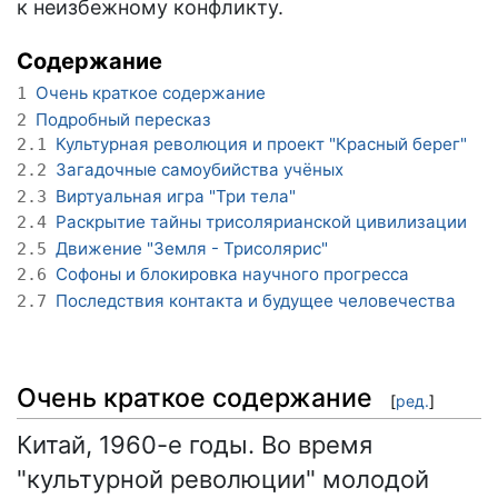
к неизбежному конфликту.
Содержание
Очень краткое содержание
1
Подробный пересказ
2
Культурная революция и проект "Красный берег"
2.1
Загадочные самоубийства учёных
2.2
Виртуальная игра "Три тела"
2.3
Раскрытие тайны трисолярианской цивилизации
2.4
Движение "Земля - Трисолярис"
2.5
Софоны и блокировка научного прогресса
2.6
Последствия контакта и будущее человечества
2.7
Очень краткое содержание
[
ред.
]
Китай, 1960-е годы. Во время
"культурной революции" молодой