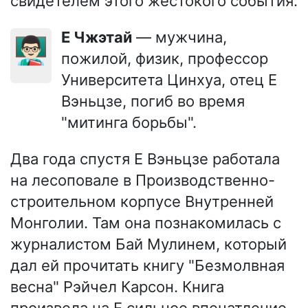
свидетелем этого жестокого события.
Е Чжэтай
— мужчина,
👨🏻‍🏫
пожилой, физик, профессор
Университета Цинхуа, отец Е
Вэньцзе, погиб во время
"митинга борьбы".
Два года спустя Е Вэньцзе работала
на лесоповале в Производственно-
строительном корпусе Внутренней
Монголии. Там она познакомилась с
журналистом Бай Мулинем, который
дал ей прочитать книгу "Безмолвная
весна" Рэйчел Карсон. Книга
произвела на Е сильное впечатление,