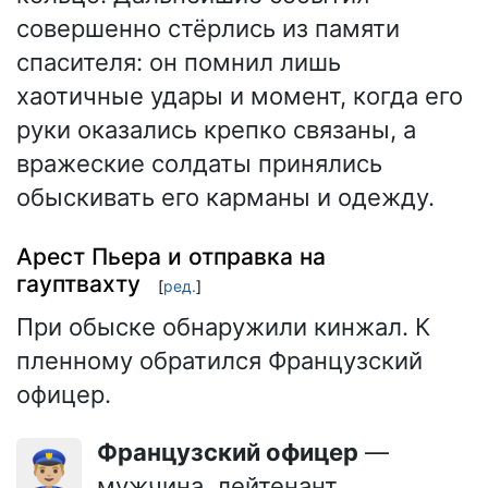
совершенно стёрлись из памяти
спасителя: он помнил лишь
хаотичные удары и момент, когда его
руки оказались крепко связаны, а
вражеские солдаты принялись
обыскивать его карманы и одежду.
Арест Пьера и отправка на
гауптвахту
[
ред.
]
При обыске обнаружили кинжал. К
пленному обратился Французский
офицер.
Французский офицер
—
👮🏼‍♂️
мужчина, лейтенант