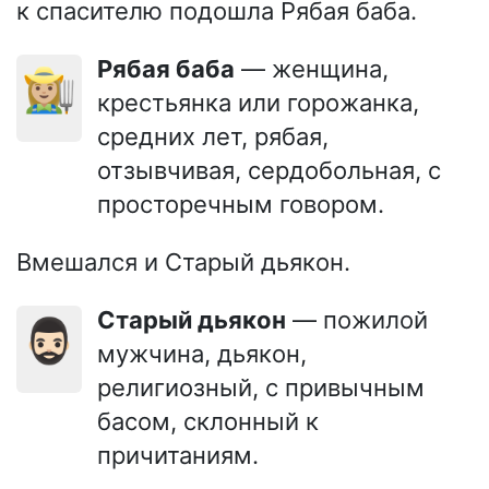
к спасителю подошла Рябая баба.
Рябая баба
— женщина,
👩🏼‍🌾
крестьянка или горожанка,
средних лет, рябая,
отзывчивая, сердобольная, с
просторечным говором.
Вмешался и Старый дьякон.
Старый дьякон
— пожилой
🧔🏻‍♂️
мужчина, дьякон,
религиозный, с привычным
басом, склонный к
причитаниям.