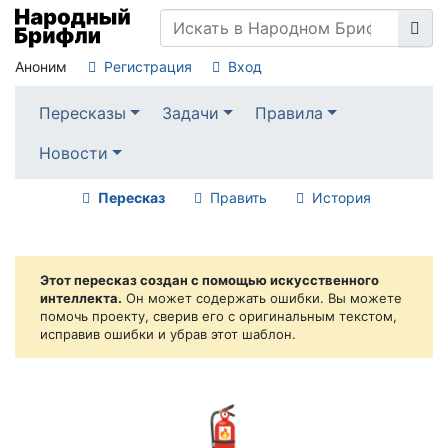
Аноним
Регистрация
Вход
Пересказы
Задачи
Правила
Новости
Пересказ
Править
История
Этот пересказ создан с помощью искусственного
интеллекта.
Он может содержать ошибки. Вы можете
помочь проекту, сверив его с оригинальным текстом,
исправив ошибки и убрав этот шаблон.
🧯