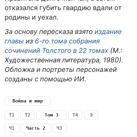
отказался губить гвардию вдали от
родины и уехал.
За основу пересказа взято
издание
главы
из
6-го тома собрания
сочинений Толстого в 22 томах
(М.:
Художественная литература, 1980).
Обложка и портреты персонажей
созданы с помощью ИИ.
Война и мир
Т1
Т2
Том 3
Т4
Э
Ч1
Часть 2
Ч3