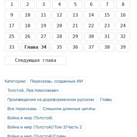
1
2
3
4
5
6
7
8
9
10
11
12
13
14
15
16
17
18
19
20
21
22
23
24
25
26
27
28
29
30
31
32
33
Глава 34
35
36
37
38
39
Следующая глава
Категории
:
Пересказы, созданные ИИ
Толстой, Лев Николаевич
Произведения на дореформенном русском
Главы
Все пересказы
Слишком длинные цитаты
Война и мир (Толстой)
Война и мир (Толстой)/Том 3/Часть 2
Война и мир (Толстой)/Главы