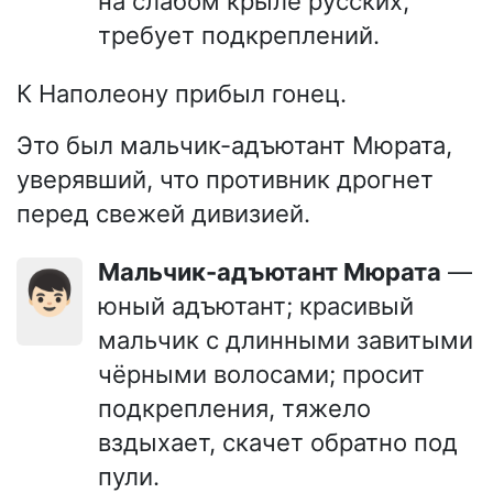
на слабом крыле русских,
требует подкреплений.
К Наполеону прибыл гонец.
Это был мальчик-адъютант Мюрата,
уверявший, что противник дрогнет
перед свежей дивизией.
Мальчик-адъютант Мюрата
—
👦🏻
юный адъютант; красивый
мальчик с длинными завитыми
чёрными волосами; просит
подкрепления, тяжело
вздыхает, скачет обратно под
пули.