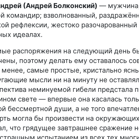
 Андрей (Андрей Болконский)
— мужчина, 
й командир; взволнованный, раздражён
кой рефлексии, жестоко разочарованный
ных идеалах.
мые распоряжения на следующий день б
чены, поэтому делать ему оставалось с
е менее, самые простые, кристально ясны
гающие мысли ни на минуту не оставляли
пектива неминуемой гибели предстала 
ином свете — впервые она касалась толь
ой бессмертной души, а не того впечатле
рть могла бы произвести на окружающих
ал, что грядущее завтрашнее сражение 
страшным испытанием из всех тех многих