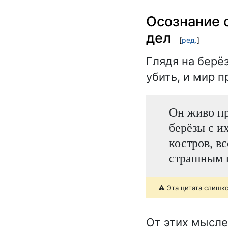
Осознание 
дел
[
ред.
]
Глядя на берё
убить, и мир 
Он живо пр
берёзы с и
костров, в
страшным 
⚠️ Эта цитата слишк
От этих мысле