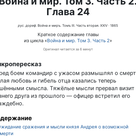
Война и мир. Том 3. Часть 2
Глава 24
рус. дореф.
Война и миръ. Томъ III. Часть вторая. XXIV
· 1865
Краткое содержание главы
из цикла «
Война и мир. Том 3. Часть 2
»
Оригинал читается за 6 минут
кропересказ
ред боем командир с ужасом размышлял о смерт
лая любовь и гибель отца казались теперь
шёнными смысла. Тяжёлые мысли прервал визит
внего друга из прошлого — офицер встретил его
аждебно.
одержание
жидание сражения и мысли князя Андрея о возможной
мерти