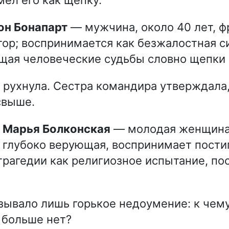
мёл его как щепку.
еон Бонапарт
— мужчина, около 40 лет, ф
ор; воспринимается как безжалостная с
ая человеческие судьбы словно щепки 
 рухнула. Сестра командира утверждала,
свыше.
а Марья Болконская
— молодая женщина,
 глубоко верующая, воспринимает пост
трагедии как религиозное испытание, по
зывало лишь горькое недоумение: к чем
 больше нет?