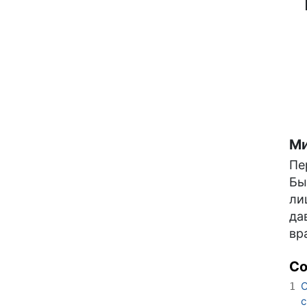
Ми
Пе
Бы
ли
да
вр
С
О
1
с