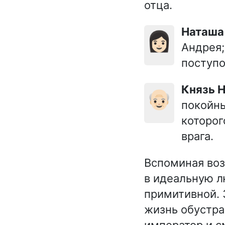
отца.
Наташ
👩🏻
Андрея;
поступо
Князь
👴🏻
покойны
которог
врага.
Вспоминая воз
в идеальную л
примитивной. 
жизнь обустра