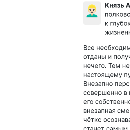
Князь
👱🏻‍♂️
полково
к глубо
жизнен
Все необходи
отданы и полу
нечего. Тем н
настоящему пу
Внезапно перс
совершенно в 
его собственн
внезапная сме
чётко осознав
станет самым 