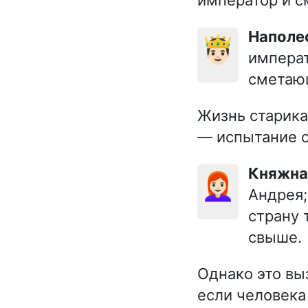
император и с
Напол
🤴🏻
императ
сметающ
Жизнь старика
— испытание 
Княжн
👩🏻‍🦰
Андрея;
страну 
свыше.
Однако это вы
если человека