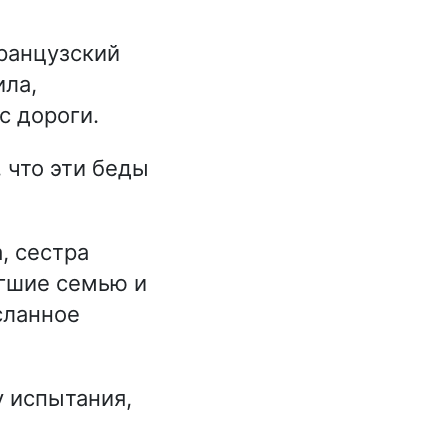
ранцузский
ила,
с дороги.
 что эти беды
 сестра
игшие семью и
сланное
у испытания,