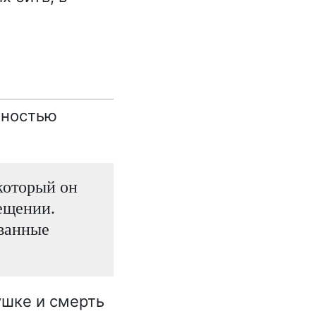
лностью
который он
вещении.
ёванные
ушке и смерть