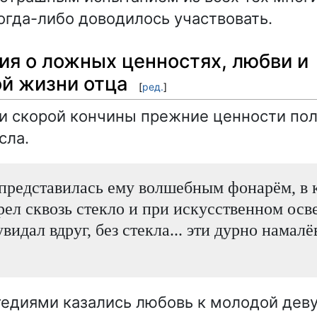
огда-либо доводилось участвовать.
я о ложных ценностях, любви и
й жизни отца
[
ред.
]
и скорой кончины прежние ценности по
сла.
представилась ему волшебным фонарём, в 
рел сквозь стекло и при искусственном ос
увидал вдруг, без стекла... эти дурно намал
едиями казались любовь к молодой дев