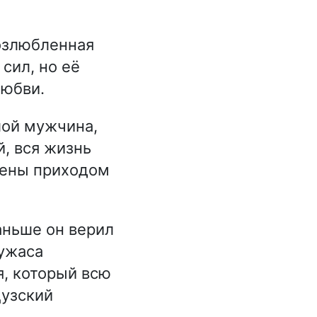
озлюбленная
сил, но её
любви.
ой мужчина,
, вся жизнь
жены приходом
аньше он верил
 ужаса
, который всю
цузский