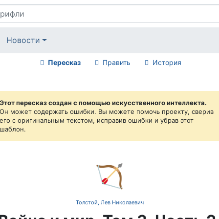
Новости
Пересказ
Править
История
Этот пересказ создан с помощью искусственного интеллекта.
Он может содержать ошибки. Вы можете помочь проекту, сверив
его с оригинальным текстом, исправив ошибки и убрав этот
шаблон.
🏹
Толстой, Лев Николаевич