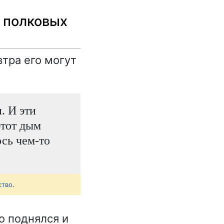
 полковых
втра его могут
. И эти
этот дым
ось чем-то
ство
.
о поднялся и