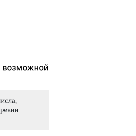
о возможной
числа,
еревни