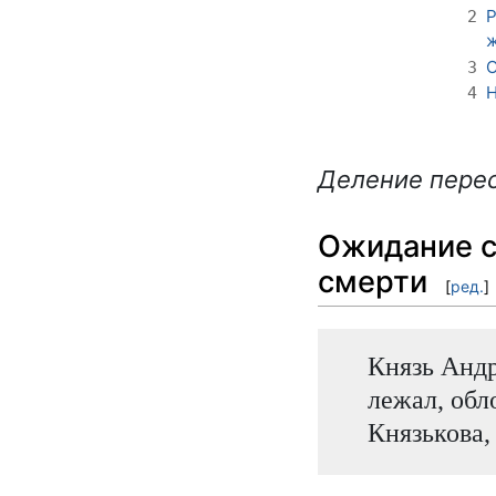
Р
2
ж
О
3
Н
4
Деление перес
Ожидание с
смерти
[
ред.
]
Князь Андр
лежал, обл
Князькова,