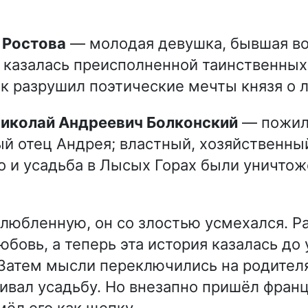
а Ростова
— молодая девушка, бывшая в
 казалась преисполненной таинственных 
к разрушил поэтические мечты князя о 
 Николай Андреевич Болконский
— пожил
й отец Андрея; властный, хозяйственный
о и усадьба в Лысых Горах были уничто
любленную, он со злостью усмехался. Р
юбовь, а теперь эта история казалась до
Затем мысли переключились на родителя
ивал усадьбу. Но внезапно пришёл фран