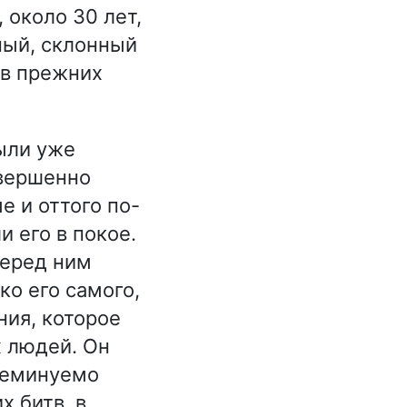
около 30 лет,
ный, склонный
 в прежних
ыли уже
овершенно
е и оттого по-
 его в покое.
перед ним
ко его самого,
ния, которое
 людей. Он
неминуемо
 битв, в