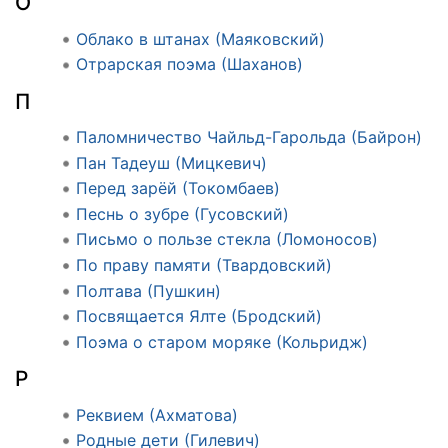
О
Облако в штанах (Маяковский)
Отрарская поэма (Шаханов)
П
Паломничество Чайльд-Гарольда (Байрон)
Пан Тадеуш (Мицкевич)
Перед зарёй (Токомбаев)
Песнь о зубре (Гусовский)
Письмо о пользе стекла (Ломоносов)
По праву памяти (Твардовский)
Полтава (Пушкин)
Посвящается Ялте (Бродский)
Поэма о старом моряке (Кольридж)
Р
Реквием (Ахматова)
Родные дети (Гилевич)