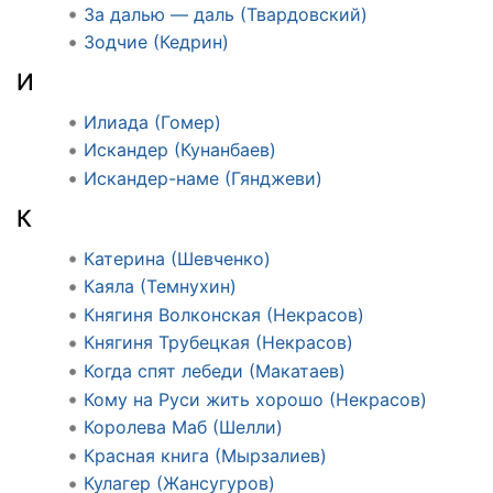
За далью — даль (Твардовский)
Зодчие (Кедрин)
И
Илиада (Гомер)
Искандер (Кунанбаев)
Искандер-наме (Гянджеви)
К
Катерина (Шевченко)
Каяла (Темнухин)
Княгиня Волконская (Некрасов)
Княгиня Трубецкая (Некрасов)
Когда спят лебеди (Макатаев)
Кому на Руси жить хорошо (Некрасов)
Королева Маб (Шелли)
Красная книга (Мырзалиев)
Кулагер (Жансугуров)