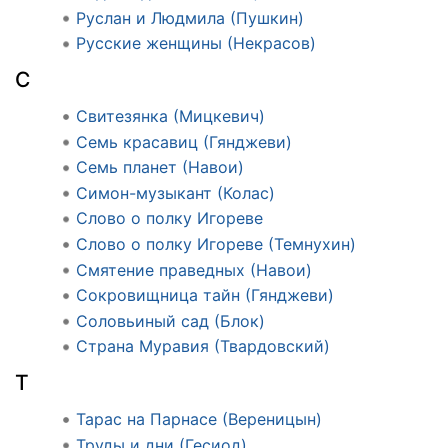
Руслан и Людмила (Пушкин)
Русские женщины (Некрасов)
С
Свитезянка (Мицкевич)
Семь красавиц (Гянджеви)
Семь планет (Навои)
Симон-музыкант (Колас)
Слово о полку Игореве
Слово о полку Игореве (Темнухин)
Смятение праведных (Навои)
Сокровищница тайн (Гянджеви)
Соловьиный сад (Блок)
Страна Муравия (Твардовский)
Т
Тарас на Парнасе (Вереницын)
Труды и дни (Гесиод)