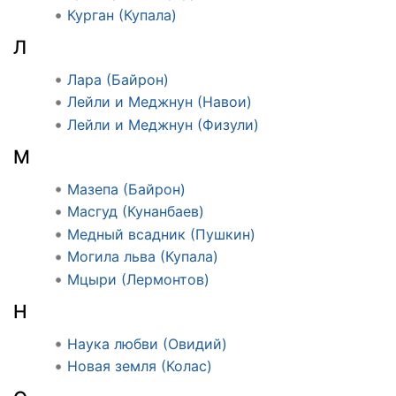
Курган (Купала)
Л
Лара (Байрон)
Лейли и Меджнун (Навои)
Лейли и Меджнун (Физули)
М
Мазепа (Байрон)
Масгуд (Кунанбаев)
Медный всадник (Пушкин)
Могила льва (Купала)
Мцыри (Лермонтов)
Н
Наука любви (Овидий)
Новая земля (Колас)