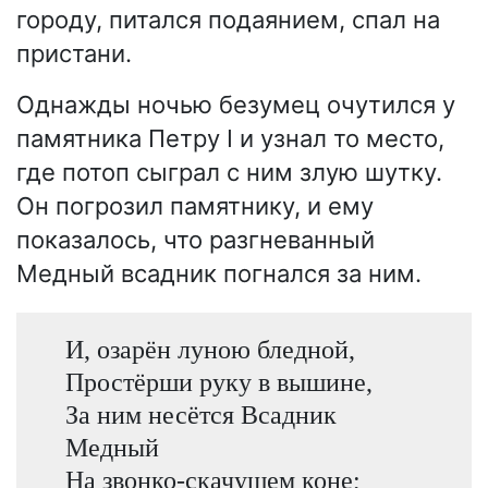
городу, питался подаянием, спал на
пристани.
Однажды ночью безумец очутился у
памятника Петру I и узнал то место,
где потоп сыграл с ним злую шутку.
Он погрозил памятнику, и ему
показалось, что разгневанный
Медный всадник погнался за ним.
И, озарён луною бледной,
Простёрши руку в вышине,
За ним несётся Всадник
Медный
На звонко-скачущем коне;