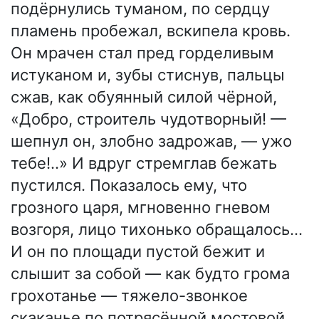
подёрнулись туманом, по сердцу
пламень пробежал, вскипела кровь.
Он мрачен стал пред горделивым
истуканом и, зубы стиснув, пальцы
сжав, как обуянный силой чёрной,
«Добро, строитель чудотворный! —
шепнул он, злобно задрожав, — ужо
тебе!..» И вдруг стремглав бежать
пустился. Показалось ему, что
грозного царя, мгновенно гневом
возгоря, лицо тихонько обращалось...
И он по площади пустой бежит и
слышит за собой — как будто грома
грохотанье — тяжело-звонкое
скаканье по потрясённой мостовой.