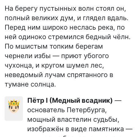
На берегу пустынных волн стоял он,
полный великих дум, и глядел вдаль.
Перед ним широко неслась река, по
ней одиноко стремился бедный чёлн.
По мшистым топким берегам
чернели избы — приют убогого
чухонца, и кругом шумел лес,
неведомый лучам спрятанного в
тумане солнца.
Пётр I (Медный всадник)
—
🤴🏻
основатель Петербурга,
мощный властелин судьбы,
изображён в виде памятника —