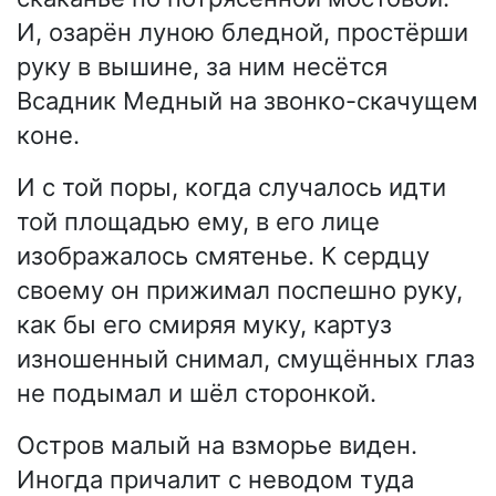
И, озарён луною бледной, простёрши
руку в вышине, за ним несётся
Всадник Медный на звонко-скачущем
коне.
И с той поры, когда случалось идти
той площадью ему, в его лице
изображалось смятенье. К сердцу
своему он прижимал поспешно руку,
как бы его смиряя муку, картуз
изношенный снимал, смущённых глаз
не подымал и шёл сторонкой.
Остров малый на взморье виден.
Иногда причалит с неводом туда