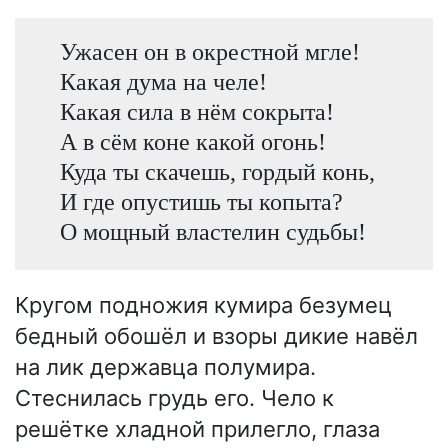
Ужасен он в окрестной мгле!
Какая дума на челе!
Какая сила в нём сокрыта!
А в сём коне какой огонь!
Куда ты скачешь, гордый конь,
И где опустишь ты копыта?
О мощный властелин судьбы!
Кругом подножия кумира безумец
бедный обошёл и взоры дикие навёл
на лик державца полумира.
Стеснилась грудь его. Чело к
решётке хладной прилегло, глаза