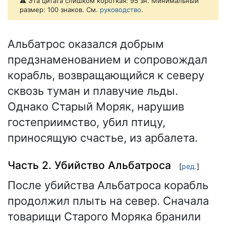
⚠️ Эта цитата слишком короткая: 95 зн. Минимальный
размер: 100 знаков. См.
руководство
.
Альбатрос оказался добрым
предзнаменованием и сопровождал
корабль, возвращающийся к северу
сквозь туман и плавучие льды.
Однако Старый Моряк, нарушив
гостеприимство, убил птицу,
приносящую счастье, из арбалета.
Часть 2. Убийство Альбатроса
[
ред.
]
После убийства Альбатроса корабль
продолжил плыть на север. Сначала
товарищи Старого Моряка бранили