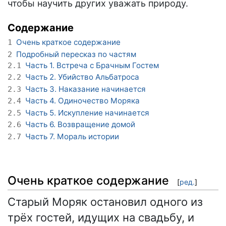
чтобы научить других уважать природу.
Содержание
Очень краткое содержание
1
Подробный пересказ по частям
2
Часть 1. Встреча с Брачным Гостем
2.1
Часть 2. Убийство Альбатроса
2.2
Часть 3. Наказание начинается
2.3
Часть 4. Одиночество Моряка
2.4
Часть 5. Искупление начинается
2.5
Часть 6. Возвращение домой
2.6
Часть 7. Мораль истории
2.7
Очень краткое содержание
[
ред.
]
Старый Моряк остановил одного из
трёх гостей, идущих на свадьбу, и