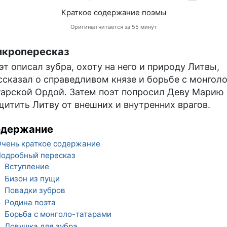
Краткое содержание поэмы
Оригинал читается за 55 минут
кропересказ
эт описал зубра, охоту на него и природу Литвы,
ссказал о справедливом князе и борьбе с монголо
тарской Ордой. Затем поэт попросил Деву Марию
щитить Литву от внешних и внутренних врагов.
одержание
чень краткое содержание
одробный пересказ
Вступление
1
Бизон из пущи
2
Повадки зубров
3
Родина поэта
4
Борьба с монголо-татарами
5
Ловушка для зубра
6