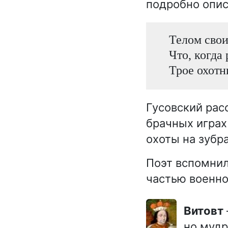
подробно опис
Телом свои
Что, когда
Трое охотн
Гусовский расс
брачных играх
охоты на зубра
Поэт вспомнил
частью военно
Витовт
но мудр