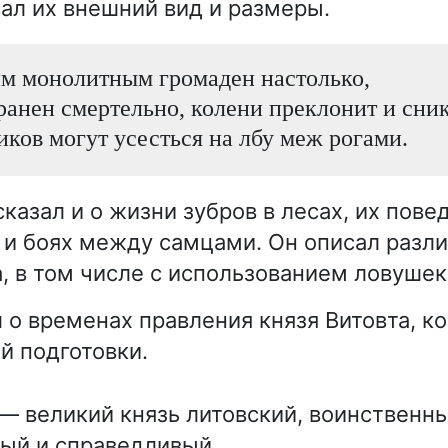
ал их внешний вид и размеры.
м монолитным громаден настолько,
 ранен смертельно, колени преклонит и сник
иков могут усесться на лбу меж рогами.
казал и о жизни зубров в лесах, их пове
 и боях между самцами. Он описал разл
, в том числе с использованием ловушек 
 о временах правления князя Витовта, ко
й подготовки.
— великий князь литовский, воинственны
ый и справедливый.