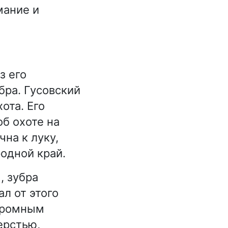
мание и
з его
бра. Гусовский
ота. Его
об охоте на
чна к луку,
родной край.
, зубра
ал от этого
огромным
ерстью,