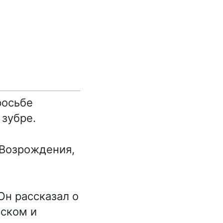
росьбе
 зубре.
 Возрождения,
Он рассказал о
вском и