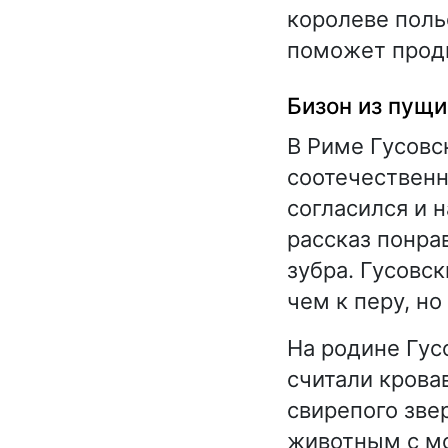
королеве поль
поможет прод
Бизон из пущи
В Риме Гусовс
соотечественн
согласился и н
рассказ понра
зубра. Гусовск
чем к перу, но
На родине Гус
считали кровав
свирепого зве
животным с м