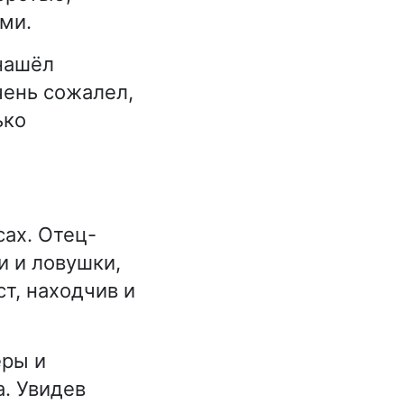
ми.
 нашёл
чень сожалел,
ько
сах. Отец-
и и ловушки,
т, находчив и
еры и
а. Увидев