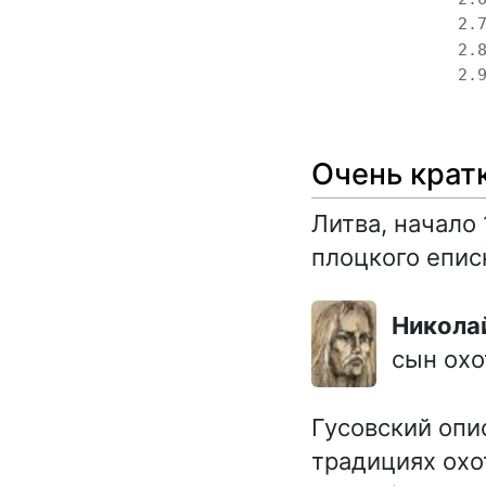
2.
2.
2.
Очень крат
Литва, начало 
плоцкого епис
Никола
сын охо
Гусовский опис
традициях охо