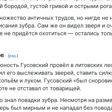
 бородой, густой гривой и острыми рога
ножество античных трудов, но нигде не
исания зубра. Сам же он видел зверя и о
е не придётся охотиться — остались тол
.
ов
[
ред.
]
 юность Гусовский провёл в литовских ле
ил его выслеживать зверей, ставить силк
копьём и луком. Гусовский «был сноровис
оте не отставал от товарищей.
о знал повадки зубра. Несмотря на разм
верь был мирным и не нападал без повод