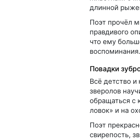
длинной рыжей
Поэт прочёл м
правдивого оп
что ему больш
воспоминания
Повадки зубр
Всё детство и
зверолов науч
обращаться с 
ловок» и на ох
Поэт прекрасн
свирепость, з