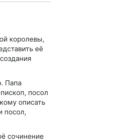
ой королевы,
едставить её
 создания
. Папа
епископ, посол
скому описать
и посол,
оё сочинение