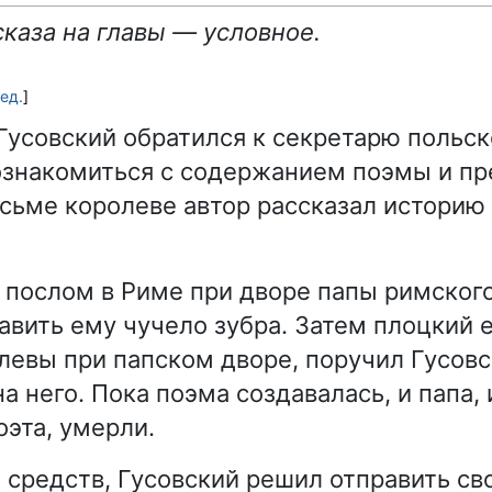
каза на главы — условное.
ед.
]
Гусовский обратился к секретарю польск
ознакомиться с содержанием поэмы и пр
исьме королеве автор рассказал историю
 послом в Риме при дворе папы римского
авить ему чучело зубра. Затем плоцкий 
левы при папском дворе, поручил Гусов
на него. Пока поэма создавалась, и папа, 
оэта, умерли.
 средств, Гусовский решил отправить св