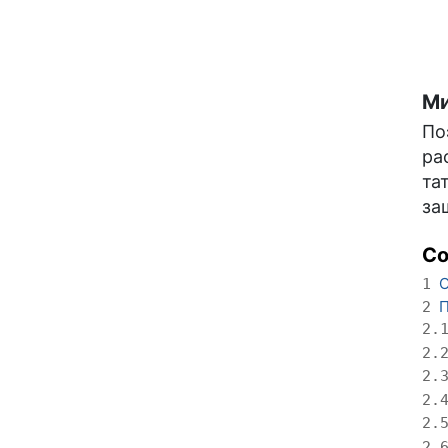
Ми
По
ра
та
за
С
О
1
П
2
2.
2.
2.
2.
2.
2.