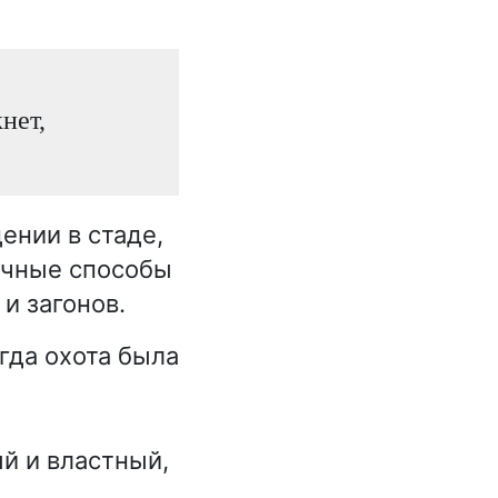
нет,
дении в стаде,
ичные способы
и загонов.
гда охота была
й и властный,