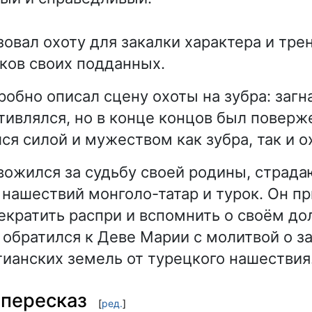
зовал охоту для закалки характера и тре
ков своих подданных.
робно описал сцену охоты на зубра: загн
тивлялся, но в конце концов был поверж
ся силой и мужеством как зубра, так и о
вожился за судьбу своей родины, страд
нашествий монголо-татар и турок. Он п
екратить распри и вспомнить о своём до
 обратился к Деве Марии с молитвой о з
тианских земель от турецкого нашествия
пересказ
[
ред.
]