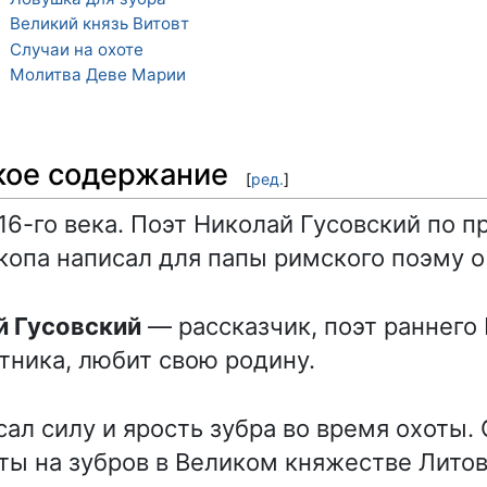
Великий князь Витовт
7
Случаи на охоте
8
Молитва Деве Марии
9
кое содержание
[
ред.
]
16-го века. Поэт Николай Гусовский по п
копа написал для папы римского поэму о
й Гусовский
— рассказчик, поэт раннего
тника, любит свою родину.
ал силу и ярость зубра во время охоты. 
ты на зубров в Великом княжестве Лито