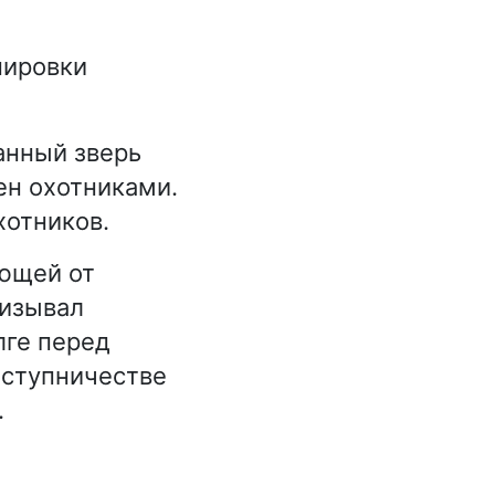
нировки
анный зверь
ен охотниками.
хотников.
ающей от
ризывал
лге перед
аступничестве
.