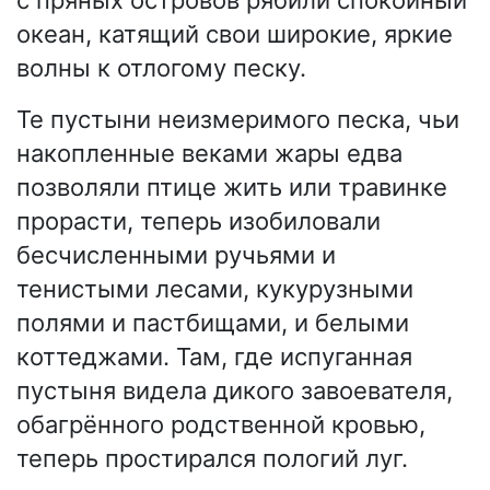
с пряных островов рябили спокойный
океан, катящий свои широкие, яркие
волны к отлогому песку.
Те пустыни неизмеримого песка, чьи
накопленные веками жары едва
позволяли птице жить или травинке
прорасти, теперь изобиловали
бесчисленными ручьями и
тенистыми лесами, кукурузными
полями и пастбищами, и белыми
коттеджами. Там, где испуганная
пустыня видела дикого завоевателя,
обагрённого родственной кровью,
теперь простирался пологий луг.