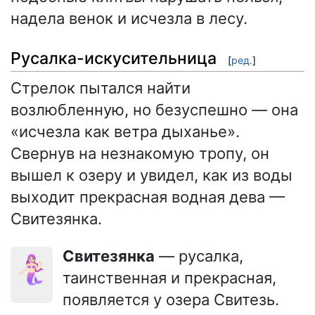
надела венок и исчезла в лесу.
Русалка-искусительница
[
ред.
]
Стрелок пытался найти
возлюбленную, но безуспешно — она
«исчезла как ветра дыханье».
Свернув на незнакомую тропу, он
вышел к озеру и увидел, как из воды
выходит прекрасная водная дева —
Свитезянка.
Свитезянка
— русалка,
🧜🏻‍♀️
таинственная и прекрасная,
появляется у озера Свитезь.