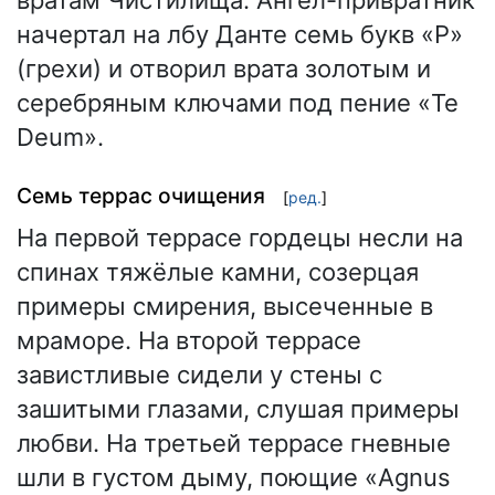
вратам Чистилища. Ангел-привратник
начертал на лбу Данте семь букв «P»
(грехи) и отворил врата золотым и
серебряным ключами под пение «Te
Deum».
Семь террас очищения
[
ред.
]
На первой террасе гордецы несли на
спинах тяжёлые камни, созерцая
примеры смирения, высеченные в
мраморе. На второй террасе
завистливые сидели у стены с
зашитыми глазами, слушая примеры
любви. На третьей террасе гневные
шли в густом дыму, поющие «Agnus