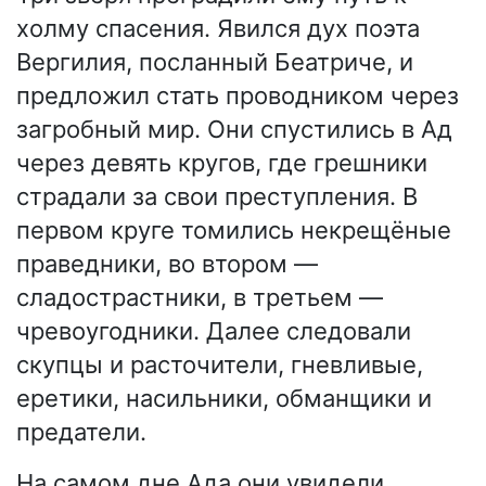
холму спасения. Явился дух поэта
Вергилия, посланный Беатриче, и
предложил стать проводником через
загробный мир. Они спустились в Ад
через девять кругов, где грешники
страдали за свои преступления. В
первом круге томились некрещёные
праведники, во втором —
сладострастники, в третьем —
чревоугодники. Далее следовали
скупцы и расточители, гневливые,
еретики, насильники, обманщики и
предатели.
На самом дне Ада они увидели