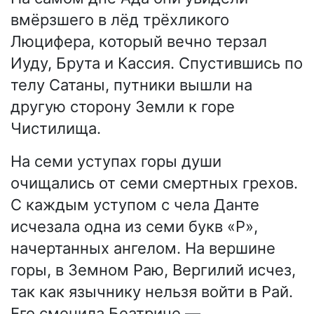
вмёрзшего в лёд трёхликого
Люцифера, который вечно терзал
Иуду, Брута и Кассия. Спустившись по
телу Сатаны, путники вышли на
другую сторону Земли к горе
Чистилища.
На семи уступах горы души
очищались от семи смертных грехов.
С каждым уступом с чела Данте
исчезала одна из семи букв «P»,
начертанных ангелом. На вершине
горы, в Земном Раю, Вергилий исчез,
так как язычнику нельзя войти в Рай.
Его сменила Беатриче —