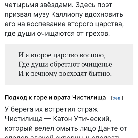
четырьмя звёздами. Здесь поэт
призвал музу Каллиопу вдохновить
его на воспевание второго царства,
где души очищаются от грехов.
И я второе царство воспою,
Где души обретают очищенье
И к вечному восходят бытию.
Подход к горе и врата Чистилища
[
ред.
]
У берега их встретил страж
Чистилища — Катон Утический,
который велел омыть лицо Данте от
следов адской скверны и опоясать