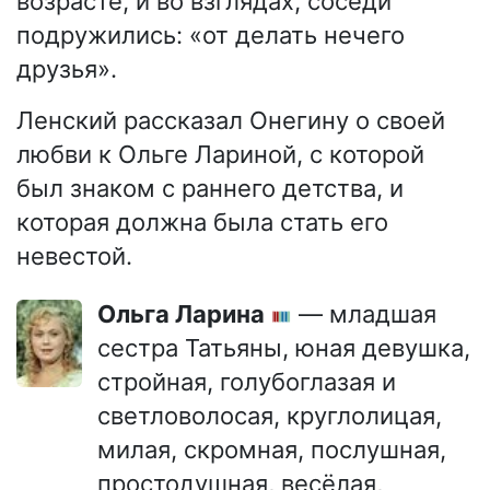
возрасте, и во взглядах, соседи
подружились: «от делать нечего
друзья».
Ленский рассказал Онегину о своей
любви к Ольге Лариной, с которой
был знаком с раннего детства, и
которая должна была стать его
невестой.
Ольга Ларина
— младшая
сестра Татьяны, юная девушка,
стройная, голубоглазая и
светловолосая, круглолицая,
милая, скромная, послушная,
простодушная, весёлая,