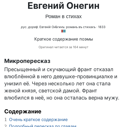
Евгений Онегин
Роман в стихах
рус. дореф.
Евгеній Онѣгинъ: романъ въ стихахъ
· 1833
Краткое содержание поэмы
Оригинал читается за 164 минут
Микропересказ
Пресыщенный и скучающий франт отказал
влюблённой в него девушке-провинциалке и
унизил её. Через несколько лет она стала
женой князя, светской дамой. Франт
влюбился в неё, но она осталась верна мужу.
Содержание
Очень краткое содержание
1
Подробный пересказ по главам
2