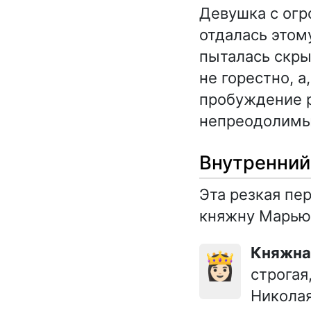
Девушка с огр
отдалась этом
пыталась скры
не горестно, а
пробуждение р
непреодолим
Внутренний
Эта резкая пе
княжну Марью
Княжн
👸🏻
строгая
Николая