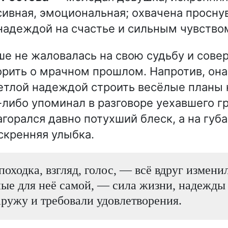
ивная, эмоциональная; охвачена просну
надеждой на счастье и сильным чувство
е не жаловалась на свою судьбу и сове
орить о мрачном прошлом. Напротив, она
етлой надеждой строить весёлые планы 
-либо упоминал в разговоре уехавшего гр
агорался давно потухший блеск, а на губ
искренняя улыбка.
походка, взгляд, голос, — всё вдруг измени
е для неё самой, — сила жизни, надежды 
ружу и требовали удовлетворения.