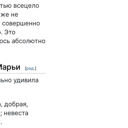
стью всецело
аже не
о совершенно
. Это
лось абсолютно
Марьи
[
ред.
]
льно удивила
 добрая,
; невеста
.