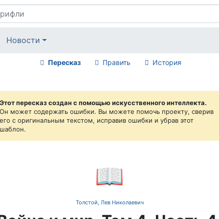
Новости
Пересказ
Править
История
Этот пересказ создан с помощью искусственного интеллекта.
Он может содержать ошибки. Вы можете помочь проекту, сверив
его с оригинальным текстом, исправив ошибки и убрав этот
шаблон.
📖
Толстой, Лев Николаевич