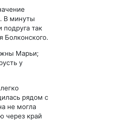
начение
. В минуты
 подруга так
я Болконского.
яжны Марьи;
русть у
 легко
дилась рядом с
на не могла
ю через край