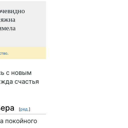
очевидно
няжна
имела
ство
.
сь с новым
ажда счастья
ьера
[
ред.
]
ра покойного