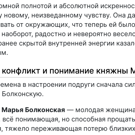
омной полнотой и абсолютной искренно
у новому, неизведанному чувству. Она д
вать от окружающих, что теперь ей был
, наоборот, радостно и невероятно весело
анее скрытой внутренней энергии каза
ым.
 конфликт и понимание княжны 
ремена в настроении подруги сначала си
 Болконскую.
а Марья Болконская
— молодая женщина,
, всё понимающая, но способная прощать
, тяжело переживающая потерю близких