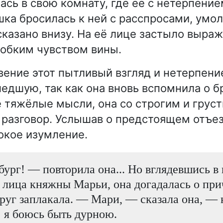
ась в свою комнату, где её с нетерпени
шка бросилась к ней с расспросами, умол
 сказано внизу. На её лице застыло выра
обким чувством вины.
вение этот пытливый взгляд и нетерпени
едшую, так как она вновь вспомнила о бр
е тяжёлые мысли, она со строгим и гру
 разговор. Услышав о предстоящем отъе
окое изумление.
ург! — повторила она... Но вглядевшись в 
лица княжны Марьи, она догадалась о при
друг заплакала. — Мари, — сказала она, — 
: я боюсь быть дурною.