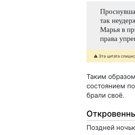
Проснувшая
так неудер
Марья в пр
права упре
⚠️ Эта цитата слишк
Таким образом
состоянием по
брали своё.
Откровенны
Поздней ночью