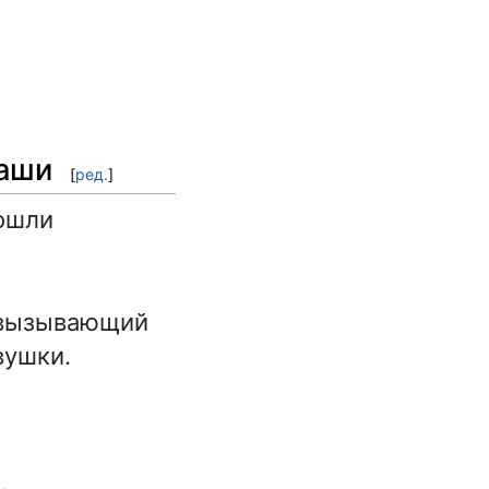
таши
[
ред.
]
зошли
 вызывающий
вушки.
,