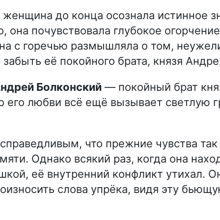
 женщина до конца осознала истинное з
, она почувствовала глубокое огорчение
на с горечью размышляла о том, неужели
 забыть её покойного брата, князя Андре
 Андрей Болконский
— покойный брат кн
о его любви всё ещё вызывает светлую г
есправедливым, что прежние чувства так
мяти. Однако всякий раз, когда она нахо
кой, её внутренний конфликт утихал. О
роизносить слова упрёка, видя эту бьющу