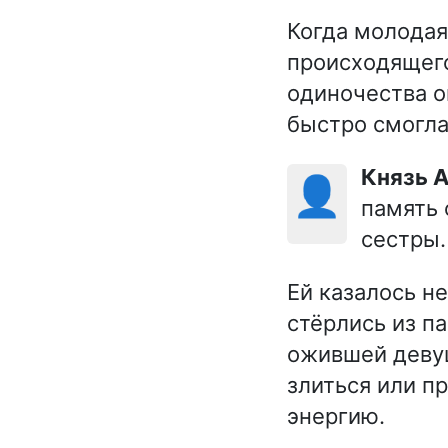
Когда молодая
происходящего
одиночества о
быстро смогла
Князь
👤
память 
сестры.
Ей казалось н
стёрлись из па
ожившей девуш
злиться или п
энергию.