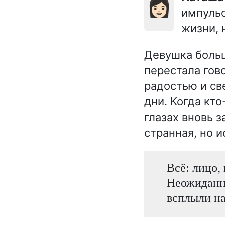
👩🏻
импульс
жизни, 
Девушка больш
перестала гов
радостью и св
дни. Когда кто
глазах вновь з
странная, но 
Всё: лицо, 
Неожиданны
всплыли на