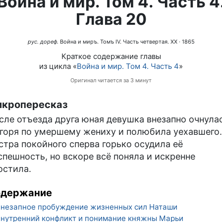
Война и мир. Том 4. Часть 4
Глава 20
рус. дореф.
Война и миръ. Томъ IV. Часть четвертая. XX
· 1865
Краткое содержание главы
из цикла «
Война и мир. Том 4. Часть 4
»
Оригинал читается за 3 минут
кропересказ
сле отъезда друга юная девушка внезапно очнула
 горя по умершему жениху и полюбила уехавшего.
стра покойного сперва горько осудила её
спешность, но вскоре всё поняла и искренне
остила.
одержание
незапное пробуждение жизненных сил Наташи
нутренний конфликт и понимание княжны Марьи