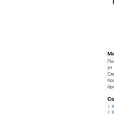
Ми
По
от
Се
по
пр
С
В
1
В
2