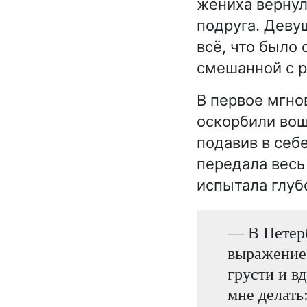
жениха вернул
подруга. Деву
всё, что было
смешанной с р
В первое мгно
оскорбили вош
подавив в себ
передала весь
испытала глуб
— В Петерб
выражение 
грусти и в
мне делать