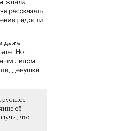
ем ждала
яя рассказать
жение радости,
е даже
ате. Но,
стным лицом
зде, девушка
грустное
чине её
научи, что