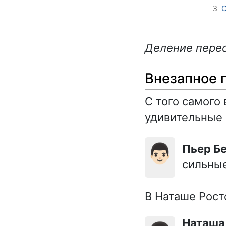
О
3
Деление перес
Внезапное 
С того самого
удивительные 
👨🏻
Пьер Б
сильные
В Наташе Рост
Наташ