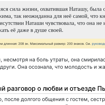
ся сила жизни, охватившая Наташу, была 
жима, так неожиданна для неё самой, что к
исутствии Наташи чувствовала, что она не 
кать её даже в душе своей.
ом длинная: 208 зн. Максимальный размер: 200 знаков. См.
руковод
, несмотря на боль утраты, она смирила
други. Она осознала, что молодость и ж
й разговор о любви и отъезде П
, после долгого общения с гостем, сест