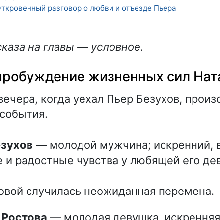
ткровенный разговор о любви и отъезде Пьера
каза на главы — условное.
пробуждение жизненных сил На
 вечера, когда уехал Пьер Безухов, прои
события.
езухов
— молодой мужчина; искренний,
 и радостные чувства у любящей его де
овой случилась неожиданная перемена.
а Ростова
— молодая девушка, искренняя