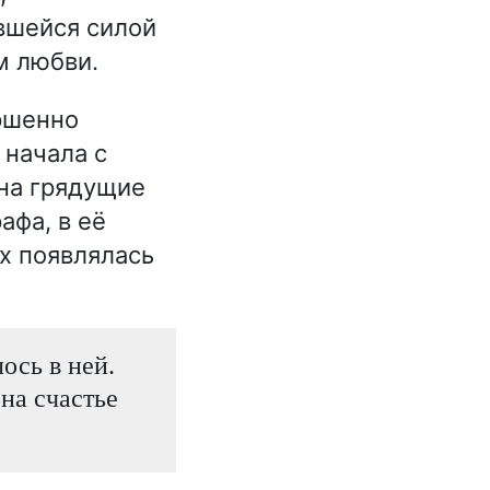
вшейся силой
м любви.
ршенно
 начала с
на грядущие
афа, в её
ах появлялась
лось в ней.
на счастье