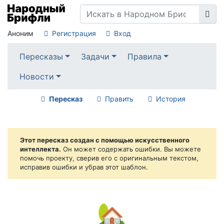
Аноним
Регистрация
Вход
Пересказы
Задачи
Правила
Новости
Пересказ
Править
История
Этот пересказ создан с помощью искусственного
интеллекта.
Он может содержать ошибки. Вы можете
помочь проекту, сверив его с оригинальным текстом,
исправив ошибки и убрав этот шаблон.
🏡