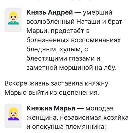
Князь Андрей
— умерший
👱🏻‍♂️
возлюбленный Наташи и брат
Марьи; предстаёт в
болезненных воспоминаниях
бледным, худым, с
блестящими глазами и
заметной морщиной на лбу.
Вскоре жизнь заставила княжну
Марью выйти из оцепенения.
Княжна Марья
— молодая
👱🏻‍♀️
женщина, независимая хозяйка
и опекунша племянника;