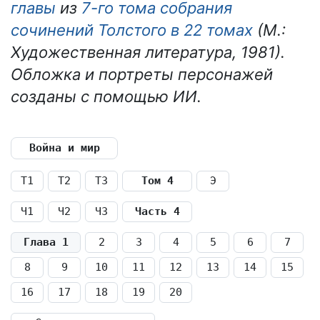
главы
из
7-го тома собрания
сочинений Толстого в 22 томах
(М.:
Художественная литература, 1981).
Обложка и портреты персонажей
созданы с помощью ИИ.
Война и мир
Т1
Т2
Т3
Том 4
Э
Ч1
Ч2
Ч3
Часть 4
Глава 1
2
3
4
5
6
7
8
9
10
11
12
13
14
15
16
17
18
19
20