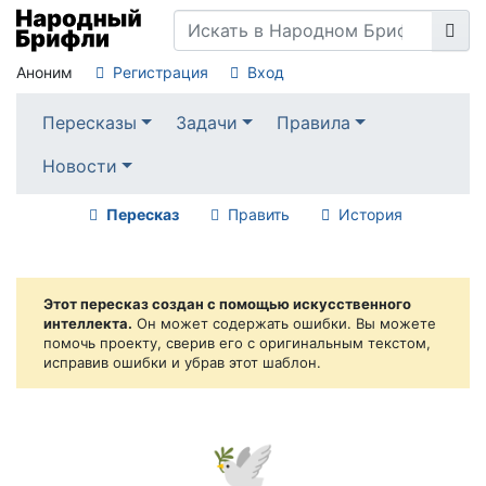
Аноним
Регистрация
Вход
Пересказы
Задачи
Правила
Новости
Пересказ
Править
История
Этот пересказ создан с помощью искусственного
интеллекта.
Он может содержать ошибки. Вы можете
помочь проекту, сверив его с оригинальным текстом,
исправив ошибки и убрав этот шаблон.
🕊️