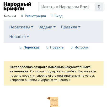
Аноним
Регистрация
Вход
Пересказы
Задачи
Правила
Новости
Пересказ
Править
История
Этот пересказ создан с помощью искусственного
интеллекта.
Он может содержать ошибки. Вы можете
помочь проекту, сверив его с оригинальным текстом,
исправив ошибки и убрав этот шаблон.
📜