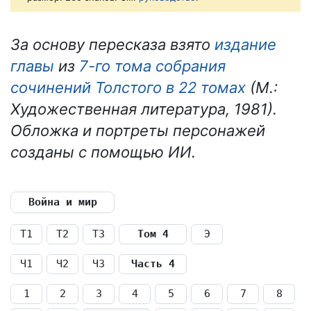
За основу пересказа взято
издание
главы
из
7-го тома собрания
сочинений Толстого в 22 томах
(М.:
Художественная литература, 1981).
Обложка и портреты персонажей
созданы с помощью ИИ.
Война и мир
Т1
Т2
Т3
Том 4
Э
Ч1
Ч2
Ч3
Часть 4
1
2
3
4
5
6
7
8